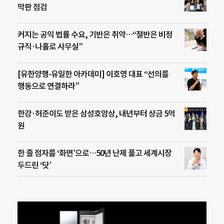
막판 점검
커지는 공익 법률 수요, 기반은 취약…“절반은 비정
규직·나홀로 사무실”
[유한양행-유일한 아카데미] 이호영 대표 “선의를
행동으로 연결하라”
한강·허준이도 받은 삼성호암상, 내년부터 상금 5억
원
한 줄 점자를 ‘화면’으로…50년 난제 풀고 세계시장
두드린 ‘닷’