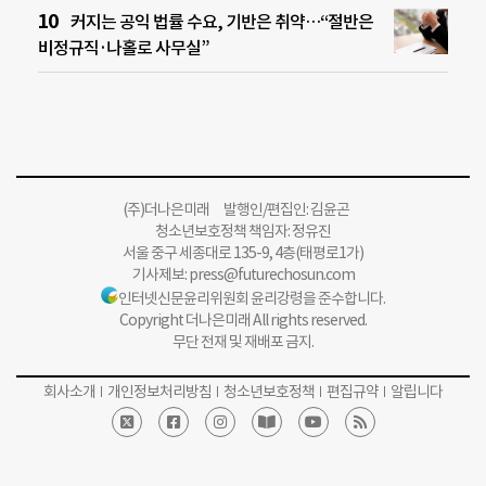
커지는 공익 법률 수요, 기반은 취약…“절반은
비정규직·나홀로 사무실”
(주)더나은미래 발행인/편집인: 김윤곤
청소년보호정책 책임자: 정유진
서울 중구 세종대로 135-9, 4층(태평로1가)
기사제보:
press@futurechosun.com
인터넷신문윤리위원회 윤리강령을 준수합니다.
Copyright 더나은미래 All rights reserved.
무단 전재 및 재배포 금지.
회사소개
개인정보처리방침
청소년보호정책
편집규약
알립니다