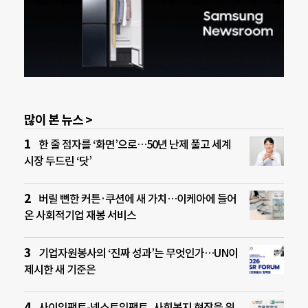
많이 본 뉴스 >
한 줄 점자를 ‘화면’으로…50년 난제 풀고 세계
시장 두드린 ‘닷’
버릴 뻔한 커튼·쿠션에 새 가치…이케아에 들어
온 사회적기업 재봉 서비스
기업자원봉사의 ‘진짜 성과’는 무엇인가…UN이
제시한 새 기준은
사이임팩트-넥스트임팩트, 사회복지 현장을 위