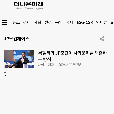
뉴스
경제
사회
환경
공익
국제
ESG·CSR
인터뷰
오
JP모건체이스
록펠러와 JP모건이 사회문제를 해결하
는 방식
채예빈 기자
2024년 11월 28일