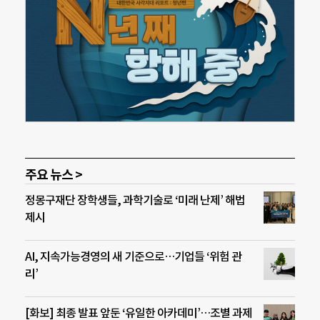
주요 뉴스 >
정몽구재단 장학생들, 과학기술로 ‘미래 난제’ 해법
제시
AI, 지속가능경영의 새 기준으로…기업들 ‘위험 관
리’
[화보] 최종 발표 앞둔 ‘유일한 아카데미’…조별 과제