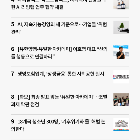
한 AI 리빙랩 업무 협약 체결
AI, 지속가능경영의 새 기준으로…기업들 ‘위험
관리’
[유한양행-유일한 아카데미] 이호영 대표 “선의
를 행동으로 연결하라”
생명보험업계, ‘상생금융’ 통한 사회공헌 실시
[화보] 최종 발표 앞둔 ‘유일한 아카데미’…조별
과제 막판 점검
18개국 청소년 300명, ‘기후위기와 물’ 해법 논
의한다