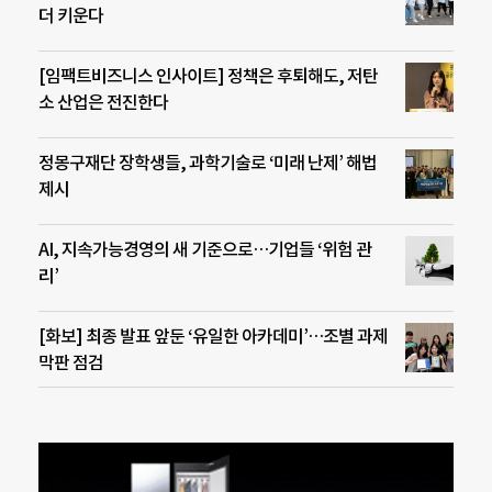
더 키운다
[임팩트비즈니스 인사이트] 정책은 후퇴해도, 저탄
소 산업은 전진한다
정몽구재단 장학생들, 과학기술로 ‘미래 난제’ 해법
제시
AI, 지속가능경영의 새 기준으로…기업들 ‘위험 관
리’
[화보] 최종 발표 앞둔 ‘유일한 아카데미’…조별 과제
막판 점검