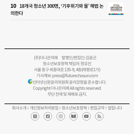
18개국 청소년 300명, ‘기후위기와 물’ 해법 논
의한다
(주)더나은미래 발행인/편집인: 김윤곤
청소년보호정책 책임자: 정유진
서울 중구 세종대로 135-9, 4층(태평로1가)
기사제보:
press@futurechosun.com
인터넷신문윤리위원회 윤리강령을 준수합니다.
Copyright 더나은미래 All rights reserved.
무단 전재 및 재배포 금지.
회사소개
개인정보처리방침
청소년보호정책
편집규약
알립니다