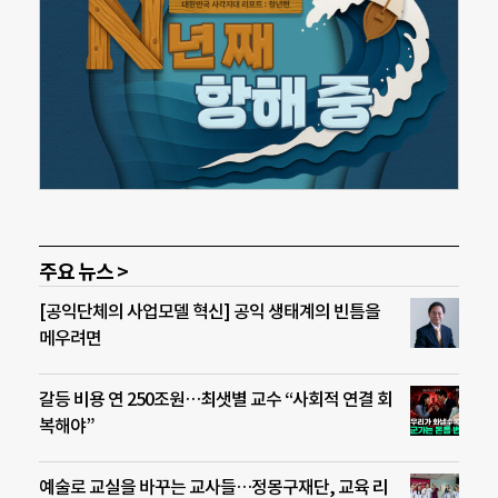
주요 뉴스 >
[공익단체의 사업모델 혁신] 공익 생태계의 빈틈을
메우려면
갈등 비용 연 250조원…최샛별 교수 “사회적 연결 회
복해야”
예술로 교실을 바꾸는 교사들…정몽구재단, 교육 리