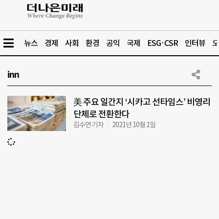
뉴스
경제
사회
환경
공익
국제
ESG·CSR
인터뷰
오
inn
美 주요 일간지 ‘시카고 선타임스’ 비영리
단체로 전환한다
김수연 기자
2021년 10월 1일