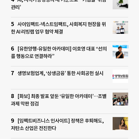
관리’
사이임팩트-넥스트임팩트, 사회복지 현장을 위
한 AI 리빙랩 업무 협약 체결
[유한양행-유일한 아카데미] 이호영 대표 “선의
를 행동으로 연결하라”
생명보험업계, ‘상생금융’ 통한 사회공헌 실시
[화보] 최종 발표 앞둔 ‘유일한 아카데미’…조별
과제 막판 점검
[임팩트비즈니스 인사이트] 정책은 후퇴해도,
저탄소 산업은 전진한다