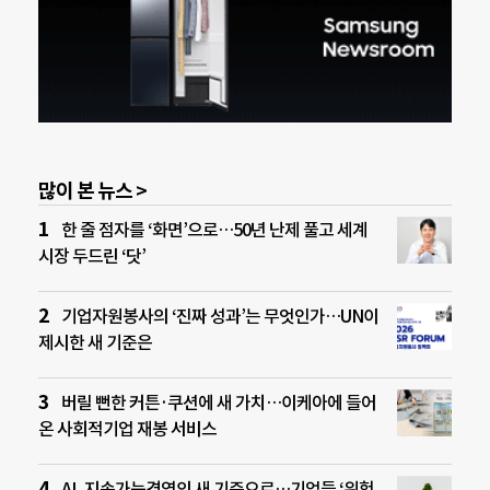
많이 본 뉴스 >
한 줄 점자를 ‘화면’으로…50년 난제 풀고 세계
시장 두드린 ‘닷’
기업자원봉사의 ‘진짜 성과’는 무엇인가…UN이
제시한 새 기준은
버릴 뻔한 커튼·쿠션에 새 가치…이케아에 들어
온 사회적기업 재봉 서비스
AI, 지속가능경영의 새 기준으로…기업들 ‘위험