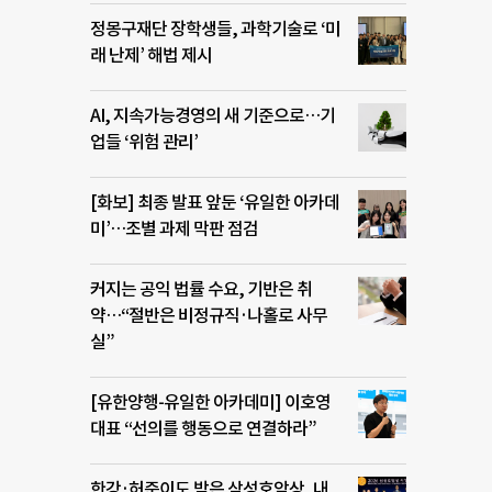
정몽구재단 장학생들, 과학기술로 ‘미
래 난제’ 해법 제시
AI, 지속가능경영의 새 기준으로…기
업들 ‘위험 관리’
[화보] 최종 발표 앞둔 ‘유일한 아카데
미’…조별 과제 막판 점검
커지는 공익 법률 수요, 기반은 취
약…“절반은 비정규직·나홀로 사무
실”
[유한양행-유일한 아카데미] 이호영
대표 “선의를 행동으로 연결하라”
한강·허준이도 받은 삼성호암상, 내