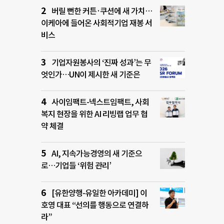
버릴 뻔한 커튼·쿠션에 새 가치…
이케아에 들어온 사회적기업 재봉 서
비스
기업자원봉사의 ‘진짜 성과’는 무
엇인가…UN이 제시한 새 기준은
사이임팩트-넥스트임팩트, 사회
복지 현장을 위한 AI 리빙랩 업무 협
약 체결
AI, 지속가능경영의 새 기준으
로…기업들 ‘위험 관리’
[유한양행-유일한 아카데미] 이
호영 대표 “선의를 행동으로 연결하
라”