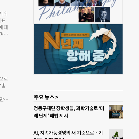
 아동
눈에
기 위
배경
지표
이가
에 대
 말
며
이 숫
행 올
 일
국가에
016
예산
9개국
국가
음으로
상으로
 국가
무총
조세
 세
주요 뉴스 >
아 만든
공공
엘리뇨
정몽구재단 장학생들, 과학기술로 ‘미
 포
 향후
래 난제’ 해법 제시
0개
 날로
 조
면
AI, 지속가능경영의 새 기준으로…기
년 폭