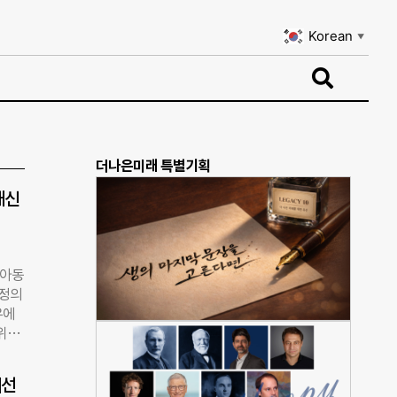
Korean
▼
Korean
▼
더나은미래 특별기획
대신
 아동
 정의
우에
 위해
 취지
세계
개선
해당