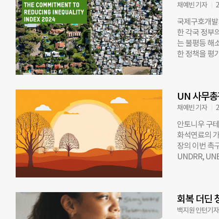
채예빈 기자
2
한다. 특히, 
노동 인구가 2
국제구호개발기
띄게 증가해 
한 각국 정부의
에는 코로나1
는 불평등 해
노동 시장에 내
한 정책을 평
까지 900만 
2022년 57
자는 4600만
해 164개국을
하는 5~17세
서 부정적인 흐
년 이후 650
UN 사무총
의 비중이 축소
이 1개 이상
채예빈 기자
2
에서 경제적 불
안토니우 구테
대부분의 국가에
화석연료의 가
가 교육, 보건
장의 이번 촉구
제도의 역할이
UNDRR, UN
계은행 및 국제
보고서를 기반
교육, 보건 
로 인해 가장
함된 국제개발협
5년 안에 20
국이 삭감을 
회복 더딘 청
기록되기도 했
직화 측면에서 
2000년부터 
백지원 인턴기