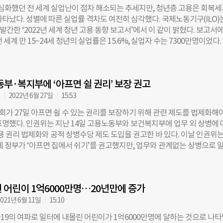
5만 건의 부상과 1만8970건의 사망사고가 일어난다고 보고했다. 무더위로 
 심화했던 전 세계 실업난이 점차 해소되는 추세지만, 청년층 고용은 회복세
경제 규모는 2022년 기준 8630억 달러(한화 약 1195조 원)에 이른다. 보
타났다. 성별에 따른 실업률 격차도 여전히 심각했다. 국제노동기구(ILO)는
 불공평하며 야외노동자와 아동·노인·장애인·기저질환자 등 취약계층에
 발간한 ‘2022년 세계 청년 고용 동향 보고서’에서 이 같이 밝혔다. 보고서에
힌다고 말했다. 그러면서 ▲취약계층 보호 ▲노동자 보호 ▲데이터와 과학
 세계 만 15~24세 청년의 실업률은 15.6%, 실업자 수는 7300만명이었다.
와 사회의 강화 ▲지구 온도 상승 1.5도 이내로 제한을 주문했다. 특히 보
 유행이던 2020년보다 200만명 줄기는 했지만, 코로나 19 발생 전인 2019
이 반드시 “화석 연료를 단계적으로 퇴출하고 그 과정에서 해마다, 10년마다
 600만명 많다. 취업을 위한 교육이나 훈련을 받은 적 없는 청년 비율은 2
 달성하기 위한 조치를 강화해야 한다”며 “2030년까지 전 세계 모든 화석
3%로, 2019년보다 1.5%p 올랐다. 보고서는 “청년층은 코로나 19가 노동시
를 30% 이상 줄이려 노력하는 것과 더불어 COP28에서 만든 약속을 제
동부·복지부에 ‘아프면 쉴 권리’ 보장 권고
(Scarring effect)’의 영향을 장기적으로 받을 수 있다”고 설명했다. 노
필요하다”고 말한다. COP28에서 한
과는 직업 없이 긴 시간을 보내면서 전문적인 기술을 습득할 기회를 놓친 
자
2022년 6월 27일
15:53
 적은 임금을 주는 일자리로 내몰리는 현상이다. 청년 실업률은 성별에 따
가 27일 아프면 쉴 수 있는 권리를 보장하기 위해 관련 제도를 법제화해야
 보고서는 청년 남성의 40.3%, 여성의 27.4%가 올해 취업할 수 있을 것으
표명했다. 인권위는 지난 14일 고용노동부와 보건복지부에 업무 외 상병에 
남성의 취업 가능성이 여성보다 약 1.5배 높다. 보고서는 “이 격차는 지난 2
용 권리 법제화와 공적 상병수당 제도 도입을 권고한 바 있다. 이날 인권위는
들지 않았다”며 “중하위 소득국가는 17.3%p로 가장 격차가 크고, 고소득
간에 정부가 ‘아프면 집에서 쉬기’를 권고했지만, 업무와 관계없는 상병으로 
%p의 격차를 보였다”고 분석했다. 코로나 19 유행 당시 국가별 경제적 사정이
경우 수당을 보전받을 수 있는 제도가 없다”고 했다. 인권위는 이런 현실적 
 균등한 교육 기회가 주어지지 않았기 때문이다. 보고서는 “여학생이 교
강권과 코로나 19 방역활동에도 부정적인 영향을 끼친 것으로 분석했다. 이
제되는 현상이 나타났다”며 “이런 상황이 성별에 따른 취업 격차를 심화시킬
의 근무 여건에 따른 ‘아프면 쉴 권리’의 양극화 현상도 우려했다. 통상 공
다. ILO는 청년층 일자리를 많이
 어린이 1억6000만명…20년만에 증가
아닌 일반 근로자의 업무 외 상병은 사용자의 재량으로 정하기 때문이다. 또
고용형태, 노동조합의 여부 등에 따른 다른 권리 보장 수준도 양극화의 원인
021년 6월 11일
15:10
위는 모든 일하는 사람을 대상으로 하는 공적 상병수당 제도가 필요하다고 
19의 여파로 일터에 내몰린 어린이가 1억6000만명에 달하는 것으로 나타
태근로종사자, 플랫폼종사자, 자영업자와 같이 유급 병가의 보호를 받기 어