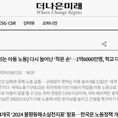
ESG·CSR
인터뷰
오피니언
읽는 아동 노동] 다시 늘어난 ‘작은 손’…1억6000만명, 학교 
025년 6월 12일
06:20
곤 심화에 유해 노동 급증… 교육받지 못하는 아동 늘어 6월 12일은 ‘세계
’이다. 국제노동기구(ILO)는 최저연령 미만 아동의 취업을 아동 노동으로
로 아동이 일을 할 수 있는 최저 연령은 15세 이상이며, 극히 예외적인 경
이날은 2002년 ILO가 아동 노동에 대한 경각심을 높이고 근절을 촉구하기
동들이 교육 기회를 빼앗기고, 안전하지 않은 환경에서 일하는 것을 막자는
6000만명 2021년 유니세프와 국제노동기구가 발표한 보고서에 따르면, 전 
64개국 ‘2024 불평등해소실천지표’ 발표…한국은 노동정책 
수는 1억 6000만 명에 달한다. 이는 전 세계 5~17세 아동 인구의 10%에 