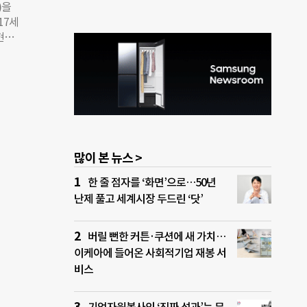
)을
 이유
17세
저기준
현장
. 아
명 늘
상병
감소
 한
가한
보장
영향을
 집계
일터
계속
많이 본 뉴스 >
 있
 기
한 줄 점자를 ‘화면’으로…50년
 마련
난제 풀고 세계시장 두드린 ‘닷’
그램
타 포
 더욱
버릴 뻔한 커튼·쿠션에 새 가치…
이케아에 들어온 사회적기업 재봉 서
비스