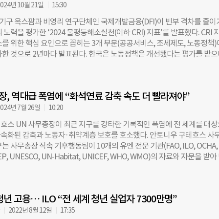
024년 10월 21일
15:30
아동 노동자 수는 지난 4년 전에 비해 840만 명 증가했으며, 하향세를 보이던
0년 만에 처음으로 증가세로 돌아섰다. 그중에서도 5~11세 어린이 수가 
구 옥스팜과 비영리 연구단체인 국제개발금융(DFI)이 빈부 격차를 줄이
현재 전 세계 아동 노동자의 절반 이상을 차지하고 있다. 아동 노동 증가의 
 노력을 평가한 ‘2024 불평등해소실천(이하 CRI) 지표’를 발표했다. CRI 
9로 인해 취약 계층의 빈곤이 심화하고 학교 폐쇄가 길어지며 더 많은 어린
소를 위한 핵심 요인으로 꼽히는 3개 부문(공공서비스, 조세제도, 노동정책)
몰린 것이 있다는 분석이 나온다. 보고서는 세계 아동 노동 인구가 2022년
가한 것으로 2년마다 발표된다. 한국은 노동정책은 개선됐다는 평가를 받으
명 더 증가할 수 있으며, 주요 사회보호서비스들이 제대로 제공되지 않으면 
위에서 올해 48위로 9계단 올랐다. ◇ 국가 90% ‘불평등 악화’시키는 정책 시
 명에 이를 수 있다고 경고했다. ◇ 49% 건설·제조·채굴 등 유해한 환경에서
 대상으로 조사해 발표한 2024 CRI 지표에 따르면, 2022년 이후 대다수 
 아동 노동자는 7900만명으로, 전체 아동 노동자의 49%를 차지한다. 이는 2
름이 나타나고 있다. 조사 대상 5개국 중 4개국꼴로 교육, 보건, 사회보장 
만명 증가한 수치다. 이 가운데 430만명은
장, 역대급 폭염에 “화석연료 감축 속도 더 빨라져야”
됐고 세제 및 노동권과 최저임금 부문은 역행했다. 조사 대상 10개국 중 
의 부문에서 퇴행했는데 이는 추세를 되돌리기 긴급 정책이 없으면 90%의 
024년 7월 26일
10:20
평등이 더욱 심화할 것을 시사한다. CRI가 2017년 시범 도입된 이래 처
흐스 UN 사무총장이 최근 지구를 강타한 기록적인 폭염에 전 세계를 대
서 3개 부문(공공서비스, 조세제도, 노동정책)이 모두 후퇴했다. 84%의
속화된 감축과 노동자·취약계층 보호를 호소했다. 안토니우 구테흐스 사
, 사회보장에 대한 투자를 삭감했고, 81%의 국가에서는 불평등을 줄이는 
는 사무총장 직속 기후행동팀이 10개의 유엔 전문 기관(FAO, ILO, OCHA,
 약화했으며, 90%의 국가에서는 노동권과 최저임금 상황이 악화했다. 또한
EP, UNESCO, UN-Habitat, UNICEF, WHO, WMO)의 자료와 자문을 받
통화기금(IMF)의 자금을 지원받은 100개국 중 94개국이 지난 2년 동안 
으로 한다. 이는 10개 전문 기구의 최초 공동 작업물이다. 지구온난화와 
및 사회보장 분야에 대한 필수 예산을 삭감한 것으로 나타났다. 세계 최빈국이
 더운 해로 기록됐던 2023년의 무더위은 올해까지 이어지고 있다. 보고서는
회(IDA) 국가들의 경우 이 수치는 더 높아, 42개국 중 95%에 해당하는 4
23년을 넘는 폭염이 찾아올 것이라고 말한다. 지난 22일은 역사상 가장 더운
추진한 것으로 조사됐다. 조사 국가 중 41%가 법률적·실질적 노동권과 노조
년 고용… ILO “전 세계 청년 실업자 7300만명”
다. 이는 인명피해뿐 아니라 경제적 피해까지 일으킨다. 연구 결과에 따르
2022년도 지표
2019년까지 매년 약 48만 9천 명의 사람들이 폭염으로 사망했다. ILO는 매
자
2022년 8월 12일
17:35