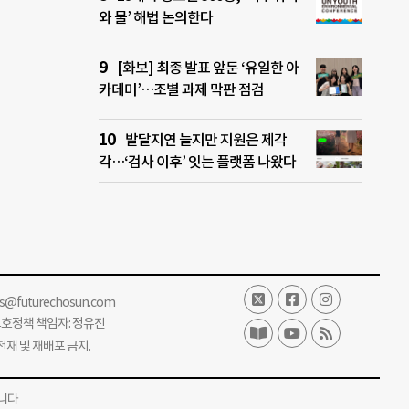
와 물’ 해법 논의한다
[화보] 최종 발표 앞둔 ‘유일한 아
카데미’…조별 과제 막판 점검
발달지연 늘지만 지원은 제각
각…‘검사 이후’ 잇는 플랫폼 나왔다
ss@futurechosun.com
보호정책 책임자: 정유진
단 전재 및 재배포 금지.
니다