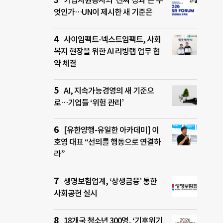
기업자원봉사의 ‘진짜 성과’는 무
엇인가…UN이 제시한 새 기준은
사이임팩트-넥스트임팩트, 사회
복지 현장을 위한 AI 리빙랩 업무 협
약 체결
AI, 지속가능경영의 새 기준으
로…기업들 ‘위험 관리’
[유한양행-유일한 아카데미] 이
호영 대표 “선의를 행동으로 연결하
라”
생명보험업계, ‘상생금융’ 통한
사회공헌 실시
18개국 청소년 300명, ‘기후위기