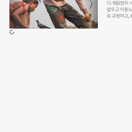
다. 9일(현지
비임금근로자가
앞두고 아동노
다. 인권위는 
로 규정하고,
협약을 준용해
으로 내몰린 어
울러 상병수
어난 것으로 20
수당 보장수준
세를 보이던 
다고 했다. 
것뿐 아니라 
하는 기본
주는 노동에 종
됐다. ILO
로 향하는 어
늘어날 수 있다
고, 사회보호 
관은 이같은 
▲무료 및 양
마련 ▲아동 
어 유니세프 
심각해지고 있