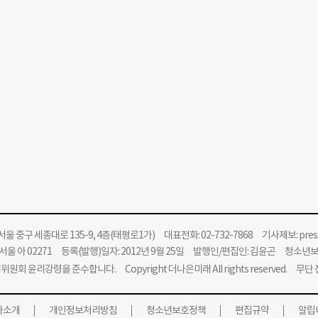
울 중구 세종대로 135-9, 4층(태평로1가) 대표전화: 02-732-7868 기사제보:
pre
울 아 02271 등록(발행)일자: 2012년 9월 25일 발행인/편집인: 김윤곤 청소년
위원회 윤리강령을 준수합니다.
Copyright 더나은미래 All rights reserved. 무
사소개
개인정보처리방침
청소년보호정책
편집규약
알립