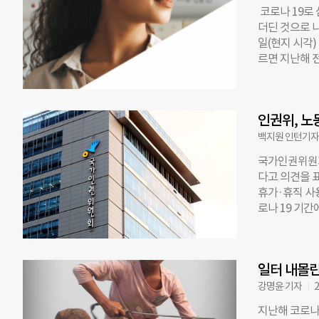
염으로 228
코로나 19로
노동력 손실의 
더딘 것으로 나
는 기후위기가
일(현지 시각)
큰 타격을 입
르면 지난해 전
한 회복력 경제
나 19가 한창
는 세계 각국
비교하면 여전히
로벌 이정표를
년 기준 23.
의 생산과 소비
인권위, 노
남긴 ‘낙인 효과
이행하는 것이 
에서의 낙인효
백지원 인턴기
자가 결국 더
국가인권위원회
차이가 있었다.
다고 의견을 
측했다. 청년 
휴가·휴직 사
동안 거의 줄어
로나 19 기
는 평균 2.3
기 어려워진 
라 학생들에게
이 개인의 건
가장 먼저 배
권위는 근로자
있다”고 지적했
일터 내몰린
이나 교원이 
체의 규모, 
강명윤 기자
2
꼽혔다. 인권
지난해 코로나
했다. 특수형