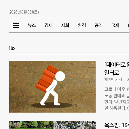
2026년 8월 8일(토)
뉴스
경제
사회
환경
공익
국제
ilo
[데이터로 
일터로
채예빈 기자
2
코로나 이후 빈
노동 반대의 날
한다. 일반적으
만 허용된다. 
제정했다. 아
다. ◇ 1억 
옥스팜, 1
아동 노동자의 