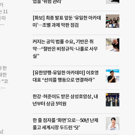
인한
업들 ‘위험 관리’
가
고서
 11
 더욱
[화보] 최종 발표 앞둔 ‘유일한 아카데
 따
을 통
 코로
미’…조별 과제 막판 점검
고서
년과
 글
020
연료
커지는 공익 법률 수요, 기반은 취
장에
대로
약…“절반은 비정규직·나홀로 사무
동시장
실”
근로
라서도
 한
로 예
[유한양행-유일한 아카데미] 이호영
대한
0년
대표 “선의를 행동으로 연결하라”
 “코
 국가
일하
 달
제약
한강·허준이도 받은 삼성호암상, 내
육에서
날 인
년부터 상금 5억원
 수
무원
 사업
한 줄 점자를 ‘화면’으로…50년 난제
으로
풀고 세계시장 두드린 ‘닷’
권고
났
려운