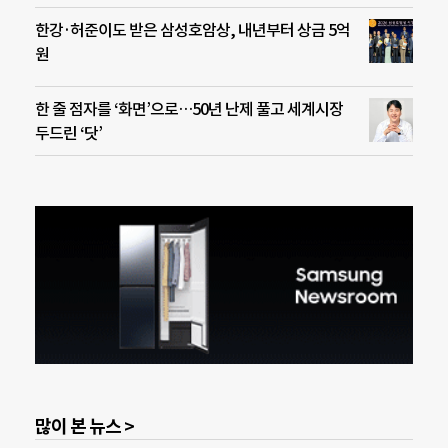
한강·허준이도 받은 삼성호암상, 내년부터 상금 5억
원
한 줄 점자를 ‘화면’으로…50년 난제 풀고 세계시장
두드린 ‘닷’
많이 본 뉴스 >