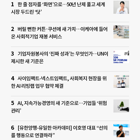
한 줄 점자를 ‘화면’으로…50년 난제 풀고 세계
시장 두드린 ‘닷’
버릴 뻔한 커튼·쿠션에 새 가치…이케아에 들어
온 사회적기업 재봉 서비스
기업자원봉사의 ‘진짜 성과’는 무엇인가…UN이
제시한 새 기준은
사이임팩트-넥스트임팩트, 사회복지 현장을 위
한 AI 리빙랩 업무 협약 체결
AI, 지속가능경영의 새 기준으로…기업들 ‘위험
관리’
[유한양행-유일한 아카데미] 이호영 대표 “선의
를 행동으로 연결하라”