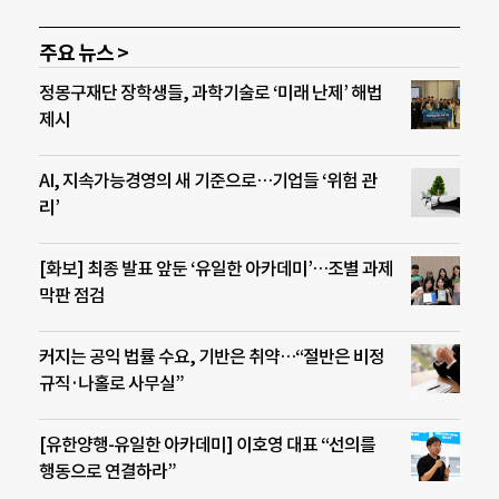
주요 뉴스 >
정몽구재단 장학생들, 과학기술로 ‘미래 난제’ 해법
제시
AI, 지속가능경영의 새 기준으로…기업들 ‘위험 관
리’
[화보] 최종 발표 앞둔 ‘유일한 아카데미’…조별 과제
막판 점검
커지는 공익 법률 수요, 기반은 취약…“절반은 비정
규직·나홀로 사무실”
[유한양행-유일한 아카데미] 이호영 대표 “선의를
행동으로 연결하라”