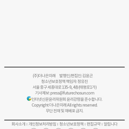
(주)더나은미래 발행인/편집인: 김윤곤
청소년보호정책 책임자: 정유진
서울 중구 세종대로 135-9, 4층(태평로1가)
기사제보:
press@futurechosun.com
인터넷신문윤리위원회 윤리강령을 준수합니다.
Copyright 더나은미래 All rights reserved.
무단 전재 및 재배포 금지.
회사소개
개인정보처리방침
청소년보호정책
편집규약
알립니다