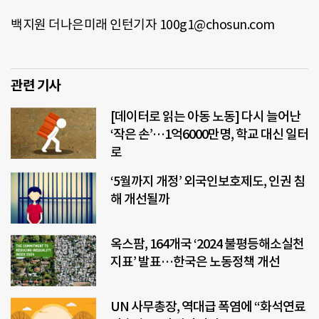
백지원 더나은미래 인턴기자 100g1@chosun.com
관련 기사
[데이터로 읽는 아동 노동] 다시 늘어난
‘작은 손’…1억6000만명, 학교 대신 일터
로
‘5월까지 개정’ 외국인보호제도, 인권 침
해 개선될까
옥스팜, 164개국 ‘2024 불평등해소실천
지표’ 발표…한국은 노동정책 개선
UN 사무총장, 역대급 폭염에 “화석연료