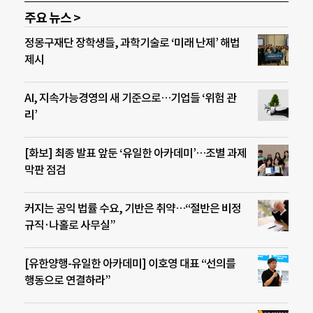
주요 뉴스 >
정몽구재단 장학생들, 과학기술로 ‘미래 난제’ 해법
제시
AI, 지속가능경영의 새 기준으로…기업들 ‘위험 관
리’
[화보] 최종 발표 앞둔 ‘유일한 아카데미’…조별 과제
막판 점검
커지는 공익 법률 수요, 기반은 취약…“절반은 비정
규직·나홀로 사무실”
[유한양행-유일한 아카데미] 이호영 대표 “선의를
행동으로 연결하라”