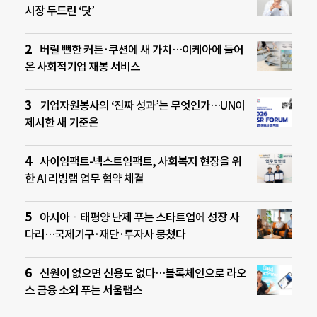
시장 두드린 ‘닷’
버릴 뻔한 커튼·쿠션에 새 가치…이케아에 들어
온 사회적기업 재봉 서비스
기업자원봉사의 ‘진짜 성과’는 무엇인가…UN이
제시한 새 기준은
사이임팩트-넥스트임팩트, 사회복지 현장을 위
한 AI 리빙랩 업무 협약 체결
아시아ㆍ태평양 난제 푸는 스타트업에 성장 사
다리…국제기구·재단·투자사 뭉쳤다
신원이 없으면 신용도 없다…블록체인으로 라오
스 금융 소외 푸는 서울랩스