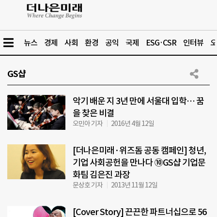
뉴스
경제
사회
환경
공익
국제
ESG·CSR
인터뷰
오
GS샵
악기 배운 지 3년 만에 서울대 입학… 꿈
을 찾은 비결
오민아 기자
2016년 4월 12일
[더나은미래·위즈돔 공동 캠페인] 청년,
기업 사회공헌을 만나다 ⑩GS샵 기업문
화팀 김은진 과장
문상호 기자
2013년 11월 12일
[Cover Story] 끈끈한 파트너십으로 56