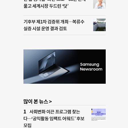
풀고 세계시장 두드린 ‘닷’
기후부 제1차 검증위 개최…복류수
실증 시설 운영 결과 검토
많이 본 뉴스 >
사회변화 이끈 프로그램 찾는
다…‘공익활동 임팩트 어워드’ 후보
모집