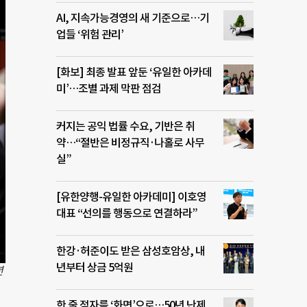
AI, 지속가능경영의 새 기준으로…기
업들 ‘위험 관리’
[화보] 최종 발표 앞둔 ‘유일한 아카데
미’…조별 과제 막판 점검
커지는 공익 법률 수요, 기반은 취
약…“절반은 비정규직·나홀로 사무
실”
[유한양행-유일한 아카데미] 이호영
대표 “선의를 행동으로 연결하라”
한강·허준이도 받은 삼성호암상, 내
년부터 상금 5억원
년
한 줄 점자를 ‘화면’으로…50년 난제