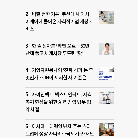
버릴 뻔한 커튼·쿠션에 새 가치…
이케아에 들어온 사회적기업 재봉 서
비스
한 줄 점자를 ‘화면’으로…50년
난제 풀고 세계시장 두드린 ‘닷’
기업자원봉사의 ‘진짜 성과’는 무
엇인가…UN이 제시한 새 기준은
사이임팩트-넥스트임팩트, 사회
복지 현장을 위한 AI 리빙랩 업무 협
약 체결
아시아ㆍ태평양 난제 푸는 스타
트업에 성장 사다리…국제기구·재단