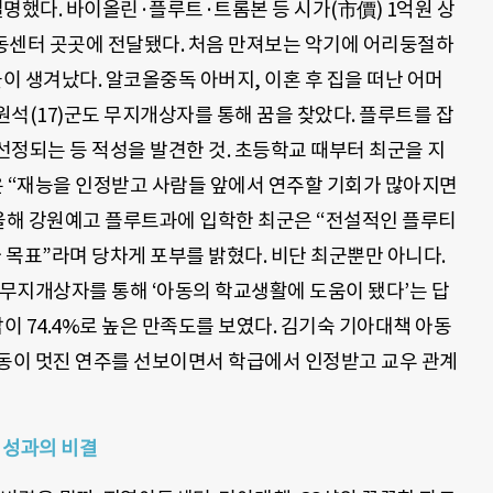
했다. 바이올린·플루트·트롬본 등 시가(市價) 1억원 상
아동센터 곳곳에 전달됐다. 처음 만져보는 악기에 어리둥절하
들이 생겨났다. 알코올중독 아버지, 이혼 후 집을 떠난 어머
석(17)군도 무지개상자를 통해 꿈을 찾았다. 플루트를 잡
 선정되는 등 적성을 발견한 것. 초등학교 때부터 최군을 지
 “재능을 인정받고 사람들 앞에서 연주할 기회가 많아지면
 올해 강원예고 플루트과에 입학한 최군은 “전설적인 플루티
)’가 목표”라며 당차게 포부를 밝혔다. 비단 최군뿐만 아니다.
 무지개상자를 통해 ‘아동의 학교생활에 도움이 됐다’는 답
응답이 74.4%로 높은 만족도를 보였다. 김기숙 기아대책 아동
동이 멋진 연주를 선보이면서 학급에서 인정받고 교우 관계
 성과의 비결