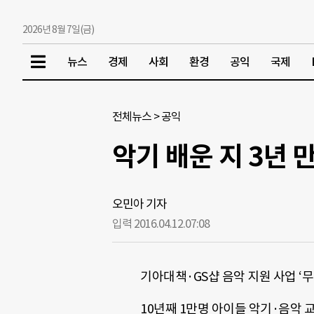
2026년 8월 7일(금)
뉴스
경제
사회
환경
공익
국제
전체뉴스
>
공익
악기 배운 지 3년 
오민아 기자
입력 2016.04.12.
07:08
기아대책·GS샵 음악 지원 사업 ‘무
10년째 1만명 아이들 악기·음악 