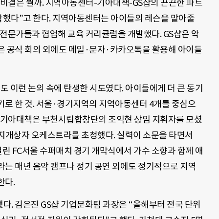
 비결은 뭘까. 지역아동센터-기아대책-GS샵의 끈끈한 파트
명확했다”고 한다. 지역아동센터는 아이들의 레슨을 맡아줄
 전문가들과 협업해 교육 커리큘럼을 개발했다. GS샵은 악
은 공식 회의 외에도 메일·문자·카카오톡을 활용해 아이들
’도 이런 논의 속에 탄생한 시도였다. 아이들에게 더 큰 동기
키로 한 것. 서울·경기지역의 지역아동센터 4개를 중심으
. 기아대책은 부천시립합창단의 조익현 상임 지휘자를 모셨
 무지개상자 오케스트라를 초청했다. 실력이 소문을 타면서
린 FC서울 수퍼매치 경기 개막식에서 가수 소향과 함께 애
라는 매년 음악 캠프나 정기 공연 외에도 정기적으로 지역
한다.
다. 김은진 GS샵 기업문화팀 과장은 “올해부터 전국 단위