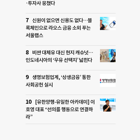
·투자사 뭉쳤다
신원이 없으면 신용도 없다…블
록체인으로 라오스 금융 소외 푸는
서울랩스
비싼 대체유 대신 현지 캐슈넛…
인도네시아의 ‘우유 선택지’ 넓힌다
생명보험업계, ‘상생금융’ 통한
사회공헌 실시
[유한양행-유일한 아카데미] 이
호영 대표 “선의를 행동으로 연결하
라”