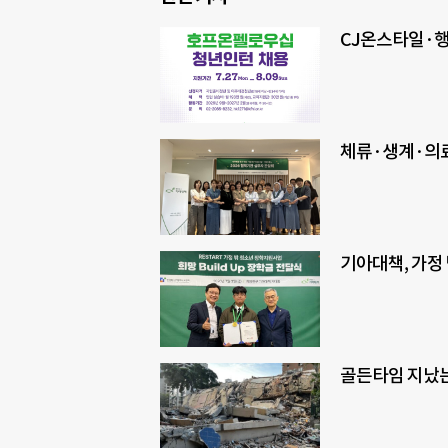
CJ온스타일·
체류·생계·의료
기아대책, 가정
골든타임 지났는