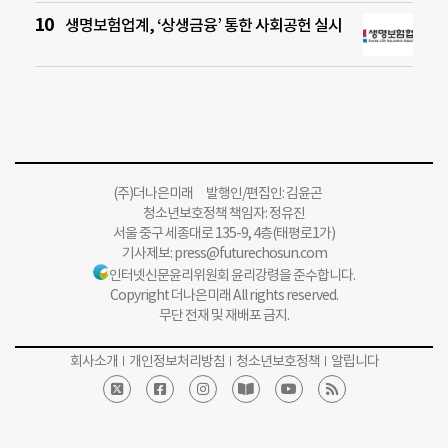
생명보험업계, ‘상생금융’ 통한 사회공헌 실시
(주)더나은미래 발행인/편집인: 김윤곤
청소년보호정책 책임자: 정유진
서울 중구 세종대로 135-9, 4층(태평로1가)
기사제보:
press@futurechosun.com
인터넷신문윤리위원회 윤리강령을 준수합니다.
Copyright 더나은미래 All rights reserved.
무단 전재 및 재배포 금지.
회사소개
개인정보처리방침
청소년보호정책
알립니다