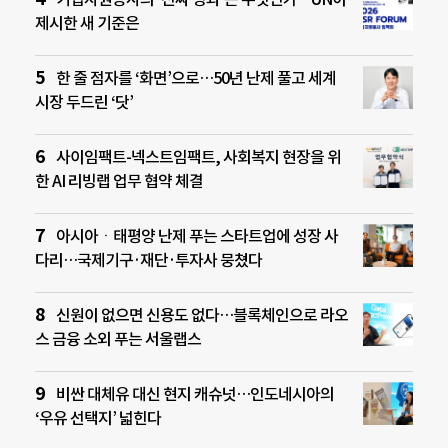
제시한 새 기준은
한 줄 점자를 ‘화면’으로…50년 난제 풀고 세계
시장 두드린 ‘닷’
사이임팩트-넥스트임팩트, 사회복지 현장을 위
한 AI 리빙랩 업무 협약 체결
아시아ㆍ태평양 난제 푸는 스타트업에 성장 사
다리…국제기구·재단·투자사 뭉쳤다
신원이 없으면 신용도 없다…블록체인으로 라오
스 금융 소외 푸는 서울랩스
비싼 대체유 대신 현지 캐슈넛…인도네시아의
‘우유 선택지’ 넓힌다