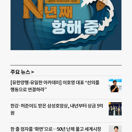
주요 뉴스 >
[유한양행-유일한 아카데미] 이호영 대표 “선의를
행동으로 연결하라”
한강·허준이도 받은 삼성호암상, 내년부터 상금 5억
원
한 줄 점자를 ‘화면’으로…50년 난제 풀고 세계시장