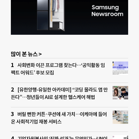
많이 본 뉴스 >
사회변화 이끈 프로그램 찾는다…‘공익활동 임
팩트 어워드’ 후보 모집
[유한양행-유일한 아카데미] “코딩 몰라도 앱 만
든다”…청년들이 AI로 설계한 헬스케어 해법
버릴 뻔한 커튼·쿠션에 새 가치…이케아에 들어
온 사회적기업 재봉 서비스
기업자원봉사의 ‘진짜 성과’는 무엇인가…UN이