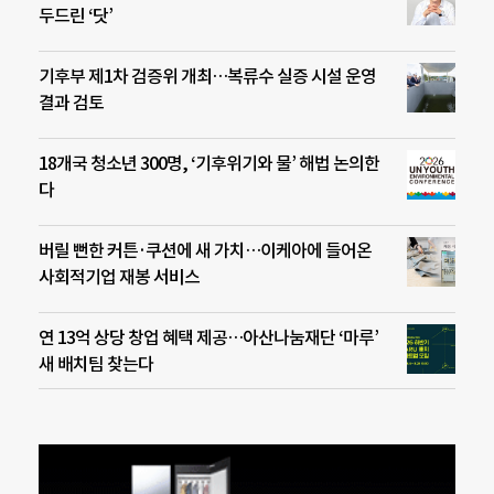
두드린 ‘닷’
기후부 제1차 검증위 개최…복류수 실증 시설 운영
결과 검토
18개국 청소년 300명, ‘기후위기와 물’ 해법 논의한
다
버릴 뻔한 커튼·쿠션에 새 가치…이케아에 들어온
사회적기업 재봉 서비스
연 13억 상당 창업 혜택 제공…아산나눔재단 ‘마루’
새 배치팀 찾는다