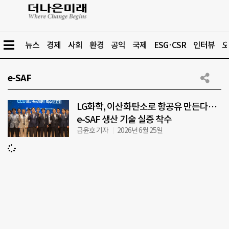
뉴스
경제
사회
환경
공익
국제
ESG·CSR
인터뷰
오
e-SAF
LG화학, 이산화탄소로 항공유 만든다…
e-SAF 생산 기술 실증 착수
금윤호 기자
2026년 6월 25일