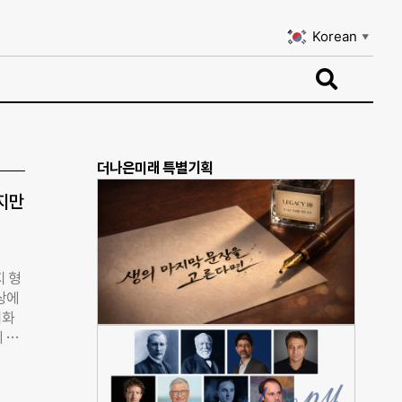
Korean
▼
Korean
▼
더나은미래 특별기획
지만
지 형
웹상에
대화
의 장
다른
 막
조카