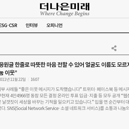
ESG·CSR
인터뷰
오피니언
응원글 한줄로 따뜻한 마음 전할 수 있어 얼굴도 이름도 모르
눔 이웃”
011년 11월 22일
16:07
 기부 사례들 “좋은 이웃 메시지가 도착했습니다” 트위터·페이스북 등 메시
현재 4만4966명 동참 모든 결정 온라인 투표 입금·지출 등 모두 공개 “
은 날갯짓이 세상을 바꾸는 기적을 일으키고 있습니다.” 입을 연 순간부터 
. SNS(Social Network Service·소셜 네트워크 서비스)를 소통과 나눔
시킨 ‘좋은 이웃 메신저’들. 둥글게 모여 앉은 공간은 이들의 평범한 듯 색
득 채워졌다. 지난 9월 23일, 김종수(33)씨(me2day.net/goigoi)는 이제
온 조카를 위해 특별한 선물을 준비했다.’미투데이(me2day)’를 활용해 