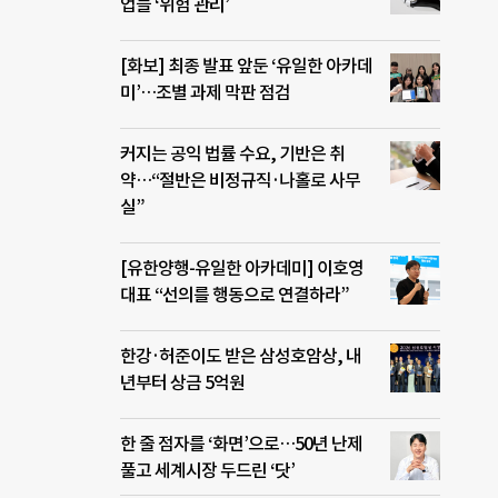
업들 ‘위험 관리’
[화보] 최종 발표 앞둔 ‘유일한 아카데
미’…조별 과제 막판 점검
커지는 공익 법률 수요, 기반은 취
약…“절반은 비정규직·나홀로 사무
실”
[유한양행-유일한 아카데미] 이호영
대표 “선의를 행동으로 연결하라”
한강·허준이도 받은 삼성호암상, 내
년부터 상금 5억원
한 줄 점자를 ‘화면’으로…50년 난제
풀고 세계시장 두드린 ‘닷’