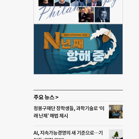
친구가
77명
 기부
 이름
경험
호개발
가 4
 이
물론,
주요 뉴스 >
정몽구재단 장학생들, 과학기술로 ‘미
래 난제’ 해법 제시
AI, 지속가능경영의 새 기준으로…기