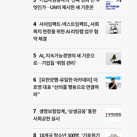
기업자원봉사의 ‘진짜 성과’는 무
엇인가…UN이 제시한 새 기준은
사이임팩트-넥스트임팩트, 사회
복지 현장을 위한 AI 리빙랩 업무 협
약 체결
AI, 지속가능경영의 새 기준으
로…기업들 ‘위험 관리’
[유한양행-유일한 아카데미] 이
호영 대표 “선의를 행동으로 연결하
라”
생명보험업계, ‘상생금융’ 통한
사회공헌 실시
18개국 청소년 300명, ‘기후위기