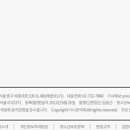
울 중구 세종대로 135-9, 4층(태평로1가) 대표전화: 02-732-7868 기사제보:
pre
울 아 02271 등록(발행)일자: 2012년 9월 25일 발행인/편집인: 김윤곤 청소년
위원회 윤리강령을 준수합니다.
Copyright 더나은미래 All rights reserved. 무
사소개
개인정보처리방침
청소년보호정책
편집규약
알립