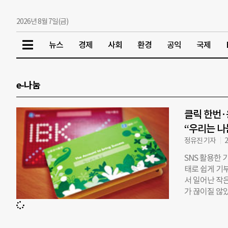
2026년 8월 7일(금)
뉴스
경제
사회
환경
공익
국제
e-나눔
클릭 한번·
“우리는 나
정유진 기자
2
SNS 활용한
태로 쉽게 기부
서 일어난 작
가 끊이질 않았다
(場)으로 확산
기부 이야기로 가
세상 밖으로 나