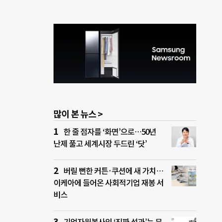
많이 본 뉴스 >
한 줄 점자를 ‘화면’으로…50년
난제 풀고 세계시장 두드린 ‘닷’
버릴 뻔한 커튼·쿠션에 새 가치…
이케아에 들어온 사회적기업 재봉 서
비스