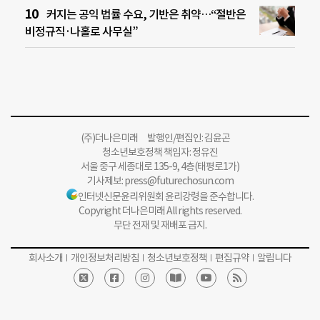
커지는 공익 법률 수요, 기반은 취약…“절반은
비정규직·나홀로 사무실”
(주)더나은미래 발행인/편집인: 김윤곤
청소년보호정책 책임자: 정유진
서울 중구 세종대로 135-9, 4층(태평로1가)
기사제보:
press@futurechosun.com
인터넷신문윤리위원회 윤리강령을 준수합니다.
Copyright 더나은미래 All rights reserved.
무단 전재 및 재배포 금지.
회사소개
개인정보처리방침
청소년보호정책
편집규약
알립니다