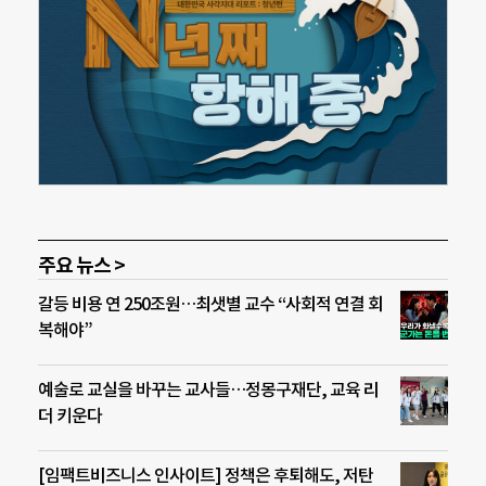
주요 뉴스 >
갈등 비용 연 250조원…최샛별 교수 “사회적 연결 회
복해야”
예술로 교실을 바꾸는 교사들…정몽구재단, 교육 리
더 키운다
[임팩트비즈니스 인사이트] 정책은 후퇴해도, 저탄