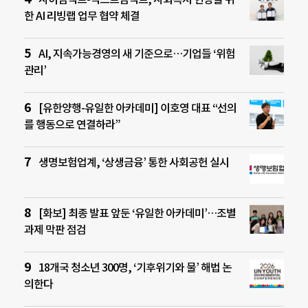
한 AI 리빙랩 업무 협약 체결
AI, 지속가능경영의 새 기준으로…기업들 ‘위험
관리’
[유한양행-유일한 아카데미] 이호영 대표 “선의
를 행동으로 연결하라”
생명보험업계, ‘상생금융’ 통한 사회공헌 실시
[화보] 최종 발표 앞둔 ‘유일한 아카데미’…조별
과제 막판 점검
18개국 청소년 300명, ‘기후위기와 물’ 해법 논
의한다