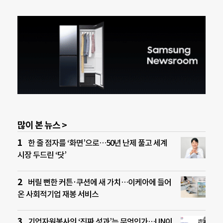
많이 본 뉴스 >
한 줄 점자를 ‘화면’으로…50년 난제 풀고 세계
시장 두드린 ‘닷’
버릴 뻔한 커튼·쿠션에 새 가치…이케아에 들어
온 사회적기업 재봉 서비스
기업자원봉사의 ‘진짜 성과’는 무엇인가…UN이