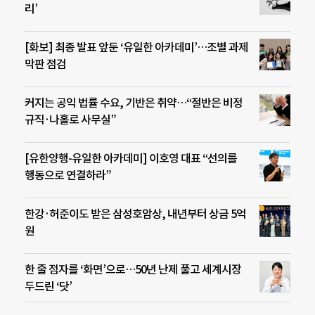
리’
[화보] 최종 발표 앞둔 ‘유일한 아카데미’…조별 과제
막판 점검
커지는 공익 법률 수요, 기반은 취약…“절반은 비정
규직·나홀로 사무실”
[유한양행-유일한 아카데미] 이호영 대표 “선의를
행동으로 연결하라”
한강·허준이도 받은 삼성호암상, 내년부터 상금 5억
원
한 줄 점자를 ‘화면’으로…50년 난제 풀고 세계시장
두드린 ‘닷’