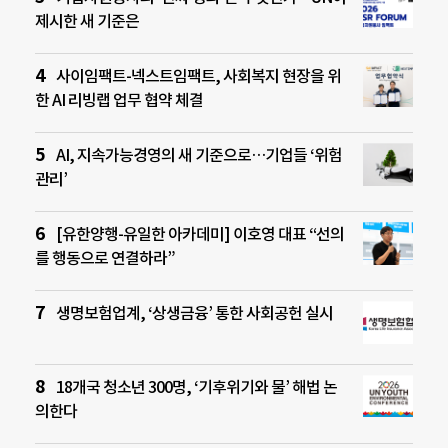
제시한 새 기준은
사이임팩트-넥스트임팩트, 사회복지 현장을 위
한 AI 리빙랩 업무 협약 체결
AI, 지속가능경영의 새 기준으로…기업들 ‘위험
관리’
[유한양행-유일한 아카데미] 이호영 대표 “선의
를 행동으로 연결하라”
생명보험업계, ‘상생금융’ 통한 사회공헌 실시
18개국 청소년 300명, ‘기후위기와 물’ 해법 논
의한다