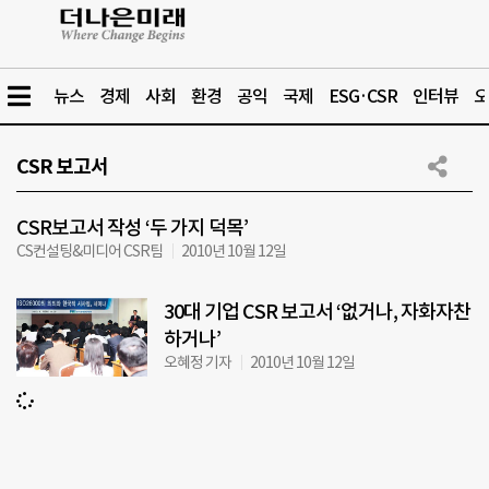
뉴스
경제
사회
환경
공익
국제
ESG·CSR
인터뷰
오
CSR 보고서
CSR보고서 작성 ‘두 가지 덕목’
CS컨설팅&미디어 CSR팀
2010년 10월 12일
30대 기업 CSR 보고서 ‘없거나, 자화자찬
하거나’
오혜정 기자
2010년 10월 12일