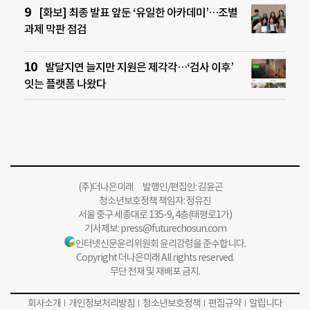
[화보] 최종 발표 앞둔 ‘유일한 아카데미’…조별
과제 막판 점검
발달지연 늘지만 지원은 제각각…‘검사 이후’
잇는 플랫폼 나왔다
(주)더나은미래 발행인/편집인: 김윤곤
청소년보호정책 책임자: 정유진
서울 중구 세종대로 135-9, 4층(태평로1가)
기사제보:
press@futurechosun.com
인터넷신문윤리위원회 윤리강령을 준수합니다.
Copyright 더나은미래 All rights reserved.
무단 전재 및 재배포 금지.
회사소개
개인정보처리방침
청소년보호정책
편집규약
알립니다