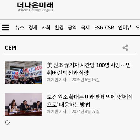
뉴스
경제
사회
환경
공익
국제
ESG·CSR
인터뷰
오
CEPI
美 원조 끊기자 시간당 100명 사망…멈
춰버린 백신과 식량
채예빈 기자
2025년 6월 16일
보건 원조 확대는 미래 팬데믹에 ‘선제적
으로’ 대응하는 방법
채예빈 기자
2024년 8월 27일