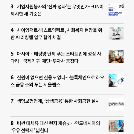
기업자원봉사의 ‘진짜 성과’는 무엇인가…UN이
제시한 새 기준은
사이임팩트-넥스트임팩트, 사회복지 현장을 위
한 AI 리빙랩 업무 협약 체결
아시아ㆍ태평양 난제 푸는 스타트업에 성장 사
다리…국제기구·재단·투자사 뭉쳤다
신원이 없으면 신용도 없다…블록체인으로 라오
스 금융 소외 푸는 서울랩스
생명보험업계, ‘상생금융’ 통한 사회공헌 실시
비싼 대체유 대신 현지 캐슈넛…인도네시아의
‘우유 선택지’ 넓힌다