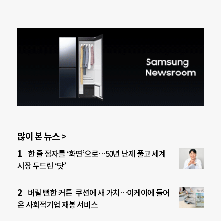
많이 본 뉴스 >
한 줄 점자를 ‘화면’으로…50년 난제 풀고 세계
시장 두드린 ‘닷’
버릴 뻔한 커튼·쿠션에 새 가치…이케아에 들어
온 사회적기업 재봉 서비스