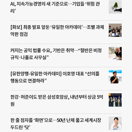
AI, 지속가능경영의 새 기준으로…기업들 ‘위험 관
리’
[화보] 최종 발표 앞둔 ‘유일한 아카데미’…조별 과제
막판 점검
커지는 공익 법률 수요, 기반은 취약…“절반은 비정
규직·나홀로 사무실”
[유한양행-유일한 아카데미] 이호영 대표 “선의를
행동으로 연결하라”
한강·허준이도 받은 삼성호암상, 내년부터 상금 5억
원
한 줄 점자를 ‘화면’으로…50년 난제 풀고 세계시장
두드린 ‘닷’