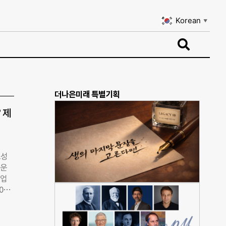
Korean
▼
Korean
▼
더나은미래 특별기획
 제
조성
가운
산업
00
 재
경쟁
 탄소