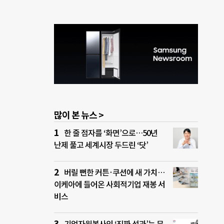
많이 본 뉴스 >
한 줄 점자를 ‘화면’으로…50년
난제 풀고 세계시장 두드린 ‘닷’
버릴 뻔한 커튼·쿠션에 새 가치…
이케아에 들어온 사회적기업 재봉 서
비스