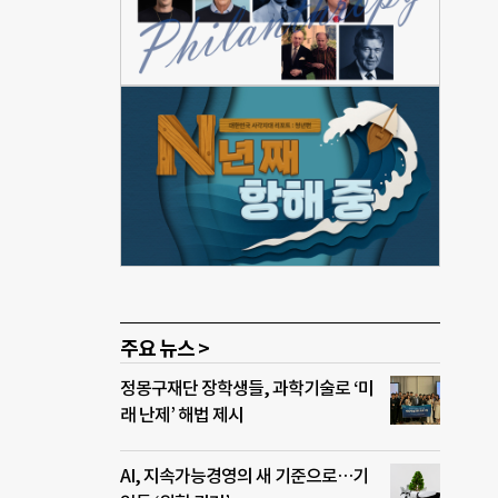
탄소
기반
 이차
했으
보고서
며,
서에
 전력
생에너
동남권
 위
주요 뉴스 >
정몽구재단 장학생들, 과학기술로 ‘미
래 난제’ 해법 제시
AI, 지속가능경영의 새 기준으로…기