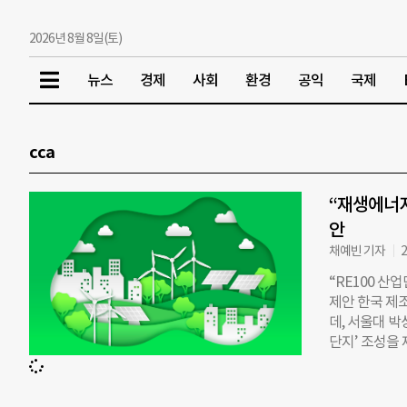
2026년 8월 8일(토)
뉴스
경제
사회
환경
공익
국제
cca
“재생에너지
안
채예빈 기자
2
“RE100 
제안 한국 제
데, 서울대 박
단지’ 조성을 
산업단지 조성
생에너지로 공
력 강화를 동