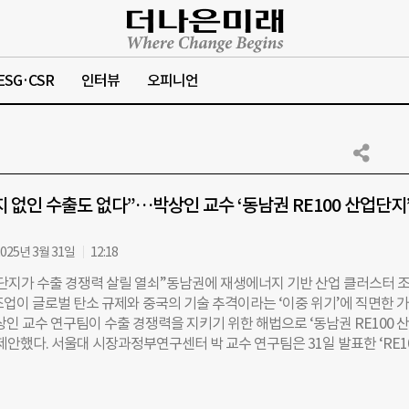
ESG·CSR
인터뷰
오피니언
 없인 수출도 없다”…박상인 교수 ‘동남권 RE100 산업단지’
025년 3월 31일
12:18
산업단지가 수출 경쟁력 살릴 열쇠”동남권에 재생에너지 기반 산업 클러스터 
조업이 글로벌 탄소 규제와 중국의 기술 추격이라는 ‘이중 위기’에 직면한 
상인 교수 연구팀이 수출 경쟁력을 지키기 위한 해법으로 ‘동남권 RE100 
제안했다. 서울대 시장과정부연구센터 박 교수 연구팀은 31일 발표한 ‘RE1
과 녹색산업정책’ 보고서에서 “부산·울산·경남 등 동남권에 전력을 100%
급하는 산업 클러스터를 조성해야 한다”며 “이는 온실가스 감축과 수출 
시에 달성할 수 있는 전략적 녹색정책”이라고 밝혔다. 보고서는 유럽연합의