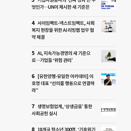
기업자원봉사의 ‘진짜 성과’는 무
엇인가…UN이 제시한 새 기준은
사이임팩트-넥스트임팩트, 사회
복지 현장을 위한 AI 리빙랩 업무 협
약 체결
AI, 지속가능경영의 새 기준으
로…기업들 ‘위험 관리’
[유한양행-유일한 아카데미] 이
호영 대표 “선의를 행동으로 연결하
라”
생명보험업계, ‘상생금융’ 통한
사회공헌 실시
18개국 청소년 300명, ‘기후위기