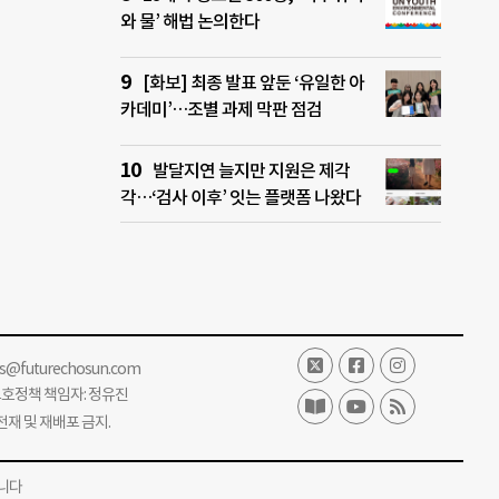
와 물’ 해법 논의한다
[화보] 최종 발표 앞둔 ‘유일한 아
카데미’…조별 과제 막판 점검
발달지연 늘지만 지원은 제각
각…‘검사 이후’ 잇는 플랫폼 나왔다
ss@futurechosun.com
보호정책 책임자: 정유진
단 전재 및 재배포 금지.
니다