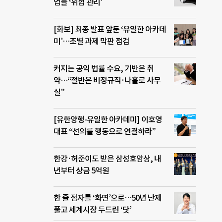
업들 ‘위험 관리’
[화보] 최종 발표 앞둔 ‘유일한 아카데
미’…조별 과제 막판 점검
커지는 공익 법률 수요, 기반은 취
약…“절반은 비정규직·나홀로 사무
실”
[유한양행-유일한 아카데미] 이호영
대표 “선의를 행동으로 연결하라”
한강·허준이도 받은 삼성호암상, 내
년부터 상금 5억원
한 줄 점자를 ‘화면’으로…50년 난제
풀고 세계시장 두드린 ‘닷’