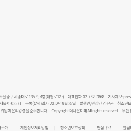
울 중구 세종대로 135-9, 4층(태평로1가) 대표전화: 02-732-7868 기사제보:
pre
울 아 02271 등록(발행)일자: 2012년 9월 25일 발행인/편집인: 김윤곤 청소년
위원회 윤리강령을 준수합니다.
Copyright 더나은미래 All rights reserved. 무
사소개
개인정보처리방침
청소년보호정책
편집규약
알립