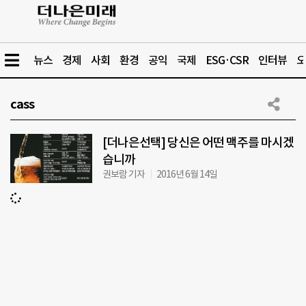
뉴스
경제
사회
환경
공익
국제
ESG·CSR
인터뷰
오
cass
[더나은선택] 당신은 어떤 맥주를 마시겠
습니까
권보람 기자
2016년 6월 14일