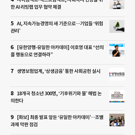
한 AI 리빙랩 업무 협약 체결
AI, 지속가능경영의 새 기준으로…기업들 ‘위험
관리’
[유한양행-유일한 아카데미] 이호영 대표 “선의
를 행동으로 연결하라”
생명보험업계, ‘상생금융’ 통한 사회공헌 실시
18개국 청소년 300명, ‘기후위기와 물’ 해법 논
의한다
[화보] 최종 발표 앞둔 ‘유일한 아카데미’…조별
과제 막판 점검