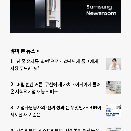
많이 본 뉴스 >
한 줄 점자를 ‘화면’으로…50년 난제 풀고 세계
시장 두드린 ‘닷’
버릴 뻔한 커튼·쿠션에 새 가치…이케아에 들어
온 사회적기업 재봉 서비스
기업자원봉사의 ‘진짜 성과’는 무엇인가…UN이
제시한 새 기준은
사이임팩트-넥스트임팩트, 사회복지 현장을 위