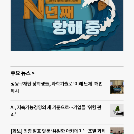
주요 뉴스 >
정몽구재단 장학생들, 과학기술로 ‘미래 난제’ 해법
제시
AI, 지속가능경영의 새 기준으로…기업들 ‘위험 관
리’
[화보] 최종 발표 앞둔 ‘유일한 아카데미’…조별 과제