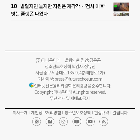
발달지연 늘지만 지원은 제각각…‘검사 이후’
잇는 플랫폼 나왔다
(주)더나은미래 발행인/편집인: 김윤곤
청소년보호정책 책임자: 정유진
서울 중구 세종대로 135-9, 4층(태평로1가)
기사제보:
press@futurechosun.com
인터넷신문윤리위원회 윤리강령을 준수합니다.
Copyright 더나은미래 All rights reserved.
무단 전재 및 재배포 금지.
회사소개
개인정보처리방침
청소년보호정책
편집규약
알립니다