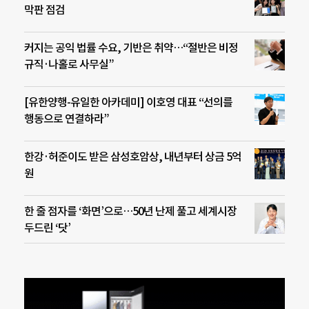
막판 점검
커지는 공익 법률 수요, 기반은 취약…“절반은 비정
규직·나홀로 사무실”
[유한양행-유일한 아카데미] 이호영 대표 “선의를
행동으로 연결하라”
한강·허준이도 받은 삼성호암상, 내년부터 상금 5억
원
한 줄 점자를 ‘화면’으로…50년 난제 풀고 세계시장
두드린 ‘닷’