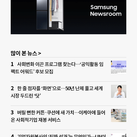
많이 본 뉴스 >
사회변화 이끈 프로그램 찾는다…‘공익활동 임
팩트 어워드’ 후보 모집
한 줄 점자를 ‘화면’으로…50년 난제 풀고 세계
시장 두드린 ‘닷’
버릴 뻔한 커튼·쿠션에 새 가치…이케아에 들어
온 사회적기업 재봉 서비스
기업자원봉사의 ‘진짜 성과’는 무엇인가…UN이