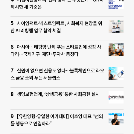
제시한 새 기준은
사이임팩트-넥스트임팩트, 사회복지 현장을 위
한 AI 리빙랩 업무 협약 체결
아시아ㆍ태평양 난제 푸는 스타트업에 성장 사
다리…국제기구·재단·투자사 뭉쳤다
신원이 없으면 신용도 없다…블록체인으로 라오
스 금융 소외 푸는 서울랩스
생명보험업계, ‘상생금융’ 통한 사회공헌 실시
[유한양행-유일한 아카데미] 이호영 대표 “선의
를 행동으로 연결하라”