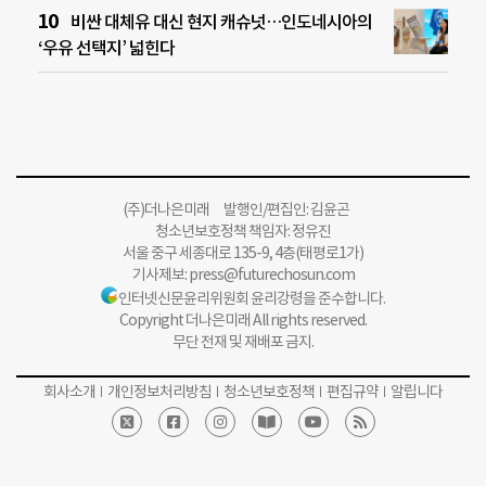
비싼 대체유 대신 현지 캐슈넛…인도네시아의
‘우유 선택지’ 넓힌다
(주)더나은미래 발행인/편집인: 김윤곤
청소년보호정책 책임자: 정유진
서울 중구 세종대로 135-9, 4층(태평로1가)
기사제보:
press@futurechosun.com
인터넷신문윤리위원회 윤리강령을 준수합니다.
Copyright 더나은미래 All rights reserved.
무단 전재 및 재배포 금지.
회사소개
개인정보처리방침
청소년보호정책
편집규약
알립니다