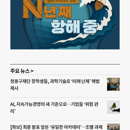
주요 뉴스 >
정몽구재단 장학생들, 과학기술로 ‘미래 난제’ 해법
제시
AI, 지속가능경영의 새 기준으로…기업들 ‘위험 관
리’
[화보] 최종 발표 앞둔 ‘유일한 아카데미’…조별 과제