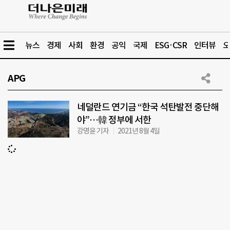
뉴스
경제
사회
환경
공익
국제
ESG·CSR
인터뷰
오
APG
네덜란드 연기금 “한국 석탄발전 중단해
야”…韓 정부에 서한
강명윤 기자
2021년 8월 4일