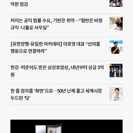
막판 점검
커지는 공익 법률 수요, 기반은 취약…“절반은 비정
규직·나홀로 사무실”
[유한양행-유일한 아카데미] 이호영 대표 “선의를
행동으로 연결하라”
한강·허준이도 받은 삼성호암상, 내년부터 상금 5억
원
한 줄 점자를 ‘화면’으로…50년 난제 풀고 세계시장
두드린 ‘닷’