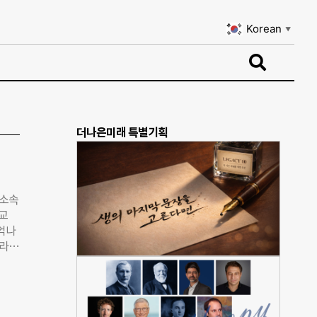
Korean
▼
Korean
▼
더나은미래 특별기획
 소속
교
기억나
’라는
해야겠
기기
 달리
트 대