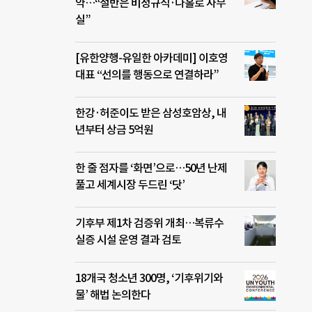
약…“절반은 비정규직·나홀로 사무
실”
[유한양행-유일한 아카데미] 이호영
대표 “선의를 행동으로 연결하라”
한강·허준이도 받은 삼성호암상, 내
년부터 상금 5억원
한 줄 점자를 ‘화면’으로…50년 난제
풀고 세계시장 두드린 ‘닷’
기후부 제1차 검증위 개최…복류수
실증 시설 운영 결과 검토
18개국 청소년 300명, ‘기후위기와
물’ 해법 논의한다