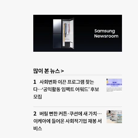
많이 본 뉴스 >
사회변화 이끈 프로그램 찾는
다…‘공익활동 임팩트 어워드’ 후보
모집
버릴 뻔한 커튼·쿠션에 새 가치…
이케아에 들어온 사회적기업 재봉 서
비스