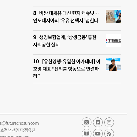
비싼 대체유 대신 현지 캐슈넛…
인도네시아의 ‘우유 선택지’ 넓힌다
생명보험업계, ‘상생금융’ 통한
사회공헌 실시
[유한양행-유일한 아카데미] 이
호영 대표 “선의를 행동으로 연결하
라”
ss@futurechosun.com
보호정책 책임자: 정유진