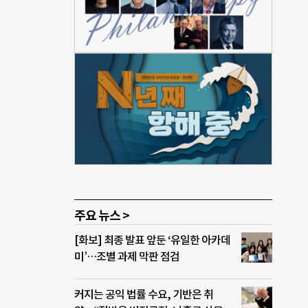
가 된
 거
 한식
 설립
에 자
한 대
원 강
주요 뉴스 >
[화보] 최종 발표 앞둔 ‘유일한 아카데
미’…조별 과제 막판 점검
커지는 공익 법률 수요, 기반은 취