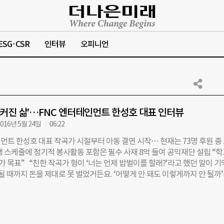
ESG·CSR
인터뷰
오피니언
더 커진 삶’…FNC 엔터테인먼트 한성호 대표 인터뷰
016년 5월 24일
06:22
인먼트 한성호 대표 작곡가 시절부터 아동 결연 시작… 현재는 73명 후원 중
 스케줄에 정기적 봉사활동 포함은 필수 사재 8억 들여 공익재단 설립 “학
가 목표” “친한 작곡가 형이 ‘너는 언제 밥벌이를 할래?’라고 했던 말이 
 될 때까지 돈을 제대로 못 벌었거든요. ‘어떻게 안 돼도 이렇게까지 안 될까
니다. 그런 상황이 길어지다 보니까 무엇이됐든 지금 할 수 있는 일부터 
눔도 그랬던 것 같아요. 돈은 없었지만, 기타 하나 들고 소년원 친구들을 섬
1999년 가수로 데뷔, 같은 시기에 활동했던 조성모와 정재욱이 성공가도를
 10년 가까이 무명생활을 보내야 했다. 한성호(43·사진) FNC엔터테인먼