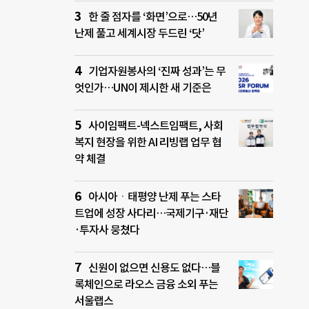
한 줄 점자를 ‘화면’으로…50년
난제 풀고 세계시장 두드린 ‘닷’
기업자원봉사의 ‘진짜 성과’는 무
엇인가…UN이 제시한 새 기준은
사이임팩트-넥스트임팩트, 사회
복지 현장을 위한 AI 리빙랩 업무 협
약 체결
아시아ㆍ태평양 난제 푸는 스타
트업에 성장 사다리…국제기구·재단
·투자사 뭉쳤다
신원이 없으면 신용도 없다…블
록체인으로 라오스 금융 소외 푸는
서울랩스