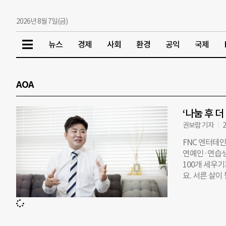
2026년 8월 7일(금)
뉴스
경제
사회
환경
공익
국제
AOA
‘나눔 후 
권보람 기자
2
FNC 엔터테
연예인·연습생
100개 세우기
요. 서른 살이
생각이 들었습
더라고요. 나
시작했죠.” 
는 가운데 홀로