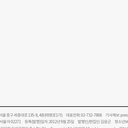
울 중구 세종대로 135-9, 4층(태평로1가) 대표전화: 02-732-7868 기사제보:
pre
울 아 02271 등록(발행)일자: 2012년 9월 25일 발행인/편집인: 김윤곤 청소년