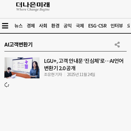
뉴스
경제
사회
환경
공익
국제
ESG·CSR
인터뷰
오
AI고객변환기
LGU+, 고객 안내문 ‘진심체’로…AI언어
변환기 2.0 공개
조유현 기자
2025년 11월 24일