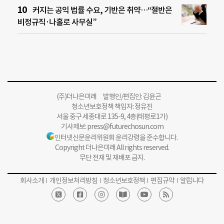
커지는 공익 법률 수요, 기반은 취약…“절반은
비정규직·나홀로 사무실”
(주)더나은미래 발행인/편집인: 김윤곤
청소년보호정책 책임자: 정유진
서울 중구 세종대로 135-9, 4층(태평로1가)
기사제보:
press@futurechosun.com
인터넷신문윤리위원회 윤리강령을 준수합니다.
Copyright 더나은미래 All rights reserved.
무단 전재 및 재배포 금지.
회사소개
개인정보처리방침
청소년보호정책
편집규약
알립니다