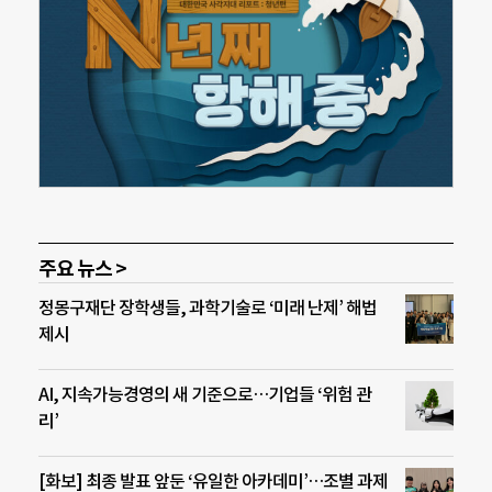
주요 뉴스 >
정몽구재단 장학생들, 과학기술로 ‘미래 난제’ 해법
제시
AI, 지속가능경영의 새 기준으로…기업들 ‘위험 관
리’
[화보] 최종 발표 앞둔 ‘유일한 아카데미’…조별 과제