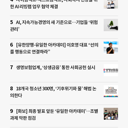
한 AI 리빙랩 업무 협약 체결
AI, 지속가능경영의 새 기준으로…기업들 ‘위험
관리’
[유한양행-유일한 아카데미] 이호영 대표 “선의
를 행동으로 연결하라”
생명보험업계, ‘상생금융’ 통한 사회공헌 실시
18개국 청소년 300명, ‘기후위기와 물’ 해법 논
의한다
[화보] 최종 발표 앞둔 ‘유일한 아카데미’…조별
과제 막판 점검