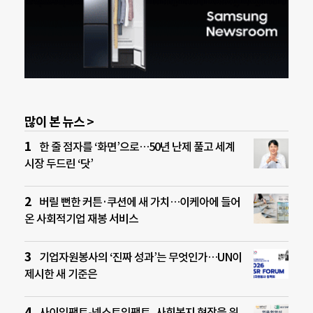
많이 본 뉴스 >
한 줄 점자를 ‘화면’으로…50년 난제 풀고 세계
시장 두드린 ‘닷’
버릴 뻔한 커튼·쿠션에 새 가치…이케아에 들어
온 사회적기업 재봉 서비스
기업자원봉사의 ‘진짜 성과’는 무엇인가…UN이
제시한 새 기준은
사이임팩트-넥스트임팩트, 사회복지 현장을 위