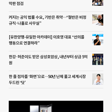
막판 점검
커지는 공익 법률 수요, 기반은 취약…“절반은 비정
규직·나홀로 사무실”
[유한양행-유일한 아카데미] 이호영 대표 “선의를
행동으로 연결하라”
한강·허준이도 받은 삼성호암상, 내년부터 상금 5억
원
한 줄 점자를 ‘화면’으로…50년 난제 풀고 세계시장
두드린 ‘닷’