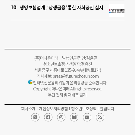
생명보험업계, ‘상생금융’ 통한 사회공헌 실시
(주)더나은미래 발행인/편집인: 김윤곤
청소년보호정책 책임자: 정유진
서울 중구 세종대로 135-9, 4층(태평로1가)
기사제보:
press@futurechosun.com
인터넷신문윤리위원회 윤리강령을 준수합니다.
Copyright 더나은미래 All rights reserved.
무단 전재 및 재배포 금지.
회사소개
개인정보처리방침
청소년보호정책
알립니다