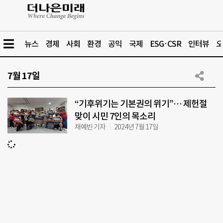
뉴스
경제
사회
환경
공익
국제
ESG·CSR
인터뷰
오
7월 17일
“기후위기는 기본권의 위기”… 제헌절
맞이 시민 7인의 목소리
채예빈 기자
2024년 7월 17일