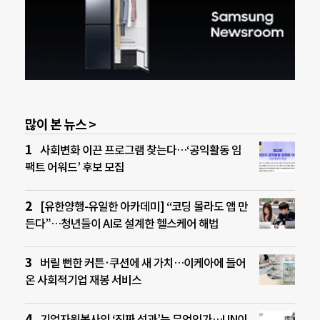
많이 본 뉴스 >
사회변화 이끈 프로그램 찾는다…‘공익활동 임
팩트 어워드’ 후보 모집
[유한양행-유일한 아카데미] “코딩 몰라도 앱 만
든다”…청년들이 AI로 설계한 헬스케어 해법
버릴 뻔한 커튼·쿠션에 새 가치…이케아에 들어
온 사회적기업 재봉 서비스
기업자원봉사의 ‘진짜 성과’는 무엇인가…UN이