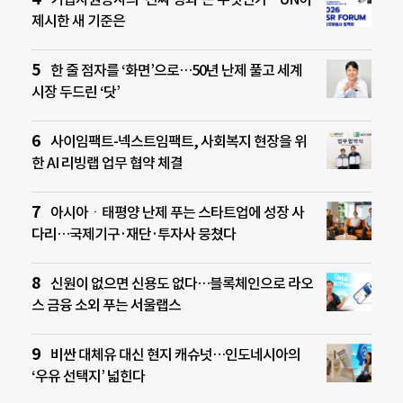
제시한 새 기준은
한 줄 점자를 ‘화면’으로…50년 난제 풀고 세계
시장 두드린 ‘닷’
사이임팩트-넥스트임팩트, 사회복지 현장을 위
한 AI 리빙랩 업무 협약 체결
아시아ㆍ태평양 난제 푸는 스타트업에 성장 사
다리…국제기구·재단·투자사 뭉쳤다
신원이 없으면 신용도 없다…블록체인으로 라오
스 금융 소외 푸는 서울랩스
비싼 대체유 대신 현지 캐슈넛…인도네시아의
‘우유 선택지’ 넓힌다