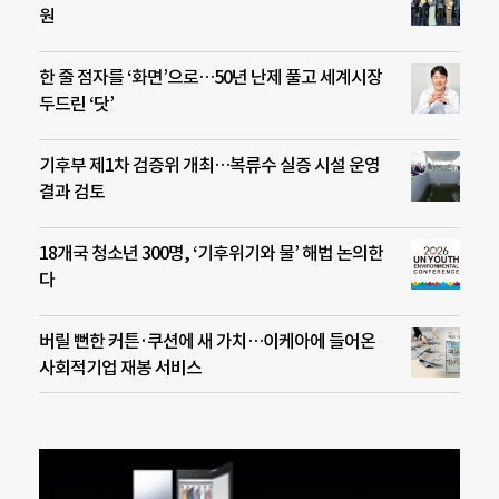
원
한 줄 점자를 ‘화면’으로…50년 난제 풀고 세계시장
두드린 ‘닷’
기후부 제1차 검증위 개최…복류수 실증 시설 운영
결과 검토
18개국 청소년 300명, ‘기후위기와 물’ 해법 논의한
다
버릴 뻔한 커튼·쿠션에 새 가치…이케아에 들어온
사회적기업 재봉 서비스