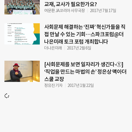
교재, 교사가 필요한가요?
여문환 JA코리아 사무국장
2017년 7월 17일
사회문제 해결하는 ‘진짜’ 혁신가들을 직
접 만날 수 있는 기회…스파크포럼@더
나은미래 토크 포럼 개최합니다
더나은미래
2017년 2월 6일
[사회문제를 보면 일자리가 생긴다-①]
‘직업을 만드는 마법의 손’ 정은상 맥아더
스쿨 교장
정유진 기자
2017년 1월 22일