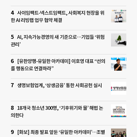
사이임팩트-넥스트임팩트, 사회복지 현장을 위
한 AI 리빙랩 업무 협약 체결
AI, 지속가능경영의 새 기준으로…기업들 ‘위험
관리’
[유한양행-유일한 아카데미] 이호영 대표 “선의
를 행동으로 연결하라”
생명보험업계, ‘상생금융’ 통한 사회공헌 실시
18개국 청소년 300명, ‘기후위기와 물’ 해법 논
의한다
[화보] 최종 발표 앞둔 ‘유일한 아카데미’…조별