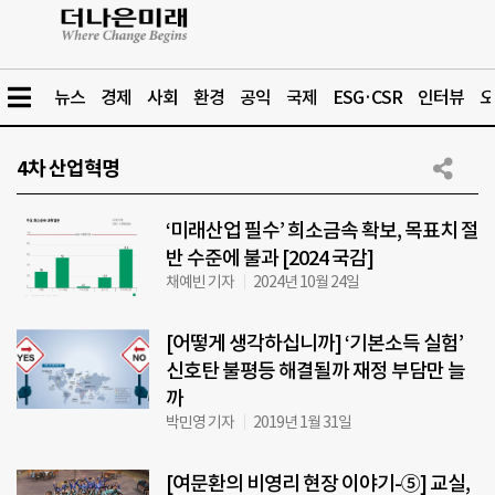
뉴스
경제
사회
환경
공익
국제
ESG·CSR
인터뷰
오
4차 산업혁명
‘미래산업 필수’ 희소금속 확보, 목표치 절
반 수준에 불과 [2024 국감]
채예빈 기자
2024년 10월 24일
[어떻게 생각하십니까] ‘기본소득 실험’
신호탄 불평등 해결될까 재정 부담만 늘
까
박민영 기자
2019년 1월 31일
[여문환의 비영리 현장 이야기-⑤] 교실,