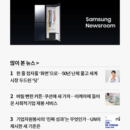
많이 본 뉴스 >
한 줄 점자를 ‘화면’으로…50년 난제 풀고 세계
시장 두드린 ‘닷’
버릴 뻔한 커튼·쿠션에 새 가치…이케아에 들어
온 사회적기업 재봉 서비스
기업자원봉사의 ‘진짜 성과’는 무엇인가…UN이
제시한 새 기준은