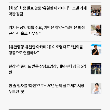
[화보] 최종 발표 앞둔 ‘유일한 아카데미’…조별 과제
막판 점검
커지는 공익 법률 수요, 기반은 취약…“절반은 비정
규직·나홀로 사무실”
[유한양행-유일한 아카데미] 이호영 대표 “선의를
행동으로 연결하라”
한강·허준이도 받은 삼성호암상, 내년부터 상금 5억
원
한 줄 점자를 ‘화면’으로…50년 난제 풀고 세계시장
두드린 ‘닷’