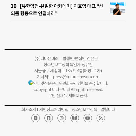
[유한양행-유일한 아카데미] 이호영 대표 “선
의를 행동으로 연결하라”
(주)더나은미래 발행인/편집인: 김윤곤
청소년보호정책 책임자: 정유진
서울 중구 세종대로 135-9, 4층(태평로1가)
기사제보:
press@futurechosun.com
인터넷신문윤리위원회 윤리강령을 준수합니다.
Copyright 더나은미래 All rights reserved.
무단 전재 및 재배포 금지.
회사소개
개인정보처리방침
청소년보호정책
알립니다