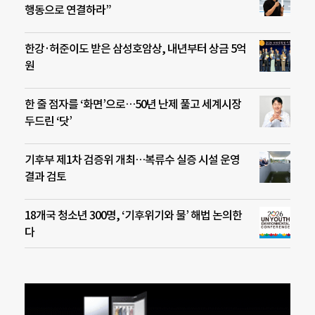
행동으로 연결하라”
한강·허준이도 받은 삼성호암상, 내년부터 상금 5억
원
한 줄 점자를 ‘화면’으로…50년 난제 풀고 세계시장
두드린 ‘닷’
기후부 제1차 검증위 개최…복류수 실증 시설 운영
결과 검토
18개국 청소년 300명, ‘기후위기와 물’ 해법 논의한
다