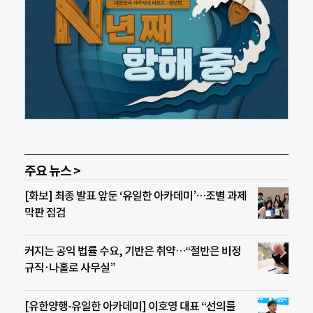
주요 뉴스 >
[화보] 최종 발표 앞둔 ‘유일한 아카데미’…조별 과제
막판 점검
커지는 공익 법률 수요, 기반은 취약…“절반은 비정
규직·나홀로 사무실”
[유한양행-유일한 아카데미] 이호영 대표 “선의를