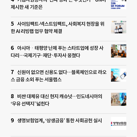
제시한 새 기준은
사이임팩트-넥스트임팩트, 사회복지 현장을 위
한 AI 리빙랩 업무 협약 체결
아시아ㆍ태평양 난제 푸는 스타트업에 성장 사
다리…국제기구·재단·투자사 뭉쳤다
신원이 없으면 신용도 없다…블록체인으로 라오
스 금융 소외 푸는 서울랩스
비싼 대체유 대신 현지 캐슈넛…인도네시아의
‘우유 선택지’ 넓힌다
생명보험업계, ‘상생금융’ 통한 사회공헌 실시