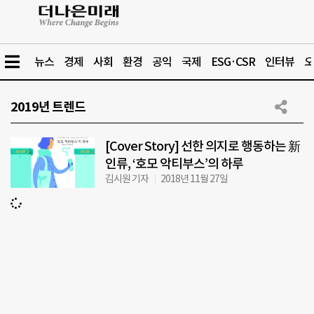
뉴스
경제
사회
환경
공익
국제
ESG·CSR
인터뷰
오
2019년 트렌드
[Cover Story] 선한 의지로 행동하는 新
인류, ‘호모 악티부스’의 하루
김시원 기자
2018년 11월 27일