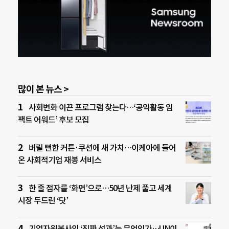
많이 본 뉴스 >
사회변화 이끈 프로그램 찾는다…‘공익활동 임
팩트 어워드’ 후보 모집
버릴 뻔한 커튼·쿠션에 새 가치…이케아에 들어
온 사회적기업 재봉 서비스
한 줄 점자를 ‘화면’으로…50년 난제 풀고 세계
시장 두드린 ‘닷’
기업자원봉사의 ‘진짜 성과’는 무엇인가…UN이