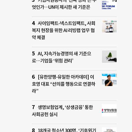
기업자원봉사의 ‘진짜 성과’는 무
엇인가…UN이 제시한 새 기준은
사이임팩트-넥스트임팩트, 사회
복지 현장을 위한 AI 리빙랩 업무 협
약 체결
AI, 지속가능경영의 새 기준으
로…기업들 ‘위험 관리’
[유한양행-유일한 아카데미] 이
호영 대표 “선의를 행동으로 연결하
라”
생명보험업계, ‘상생금융’ 통한
사회공헌 실시
18개국 청소년 300명, ‘기후위기