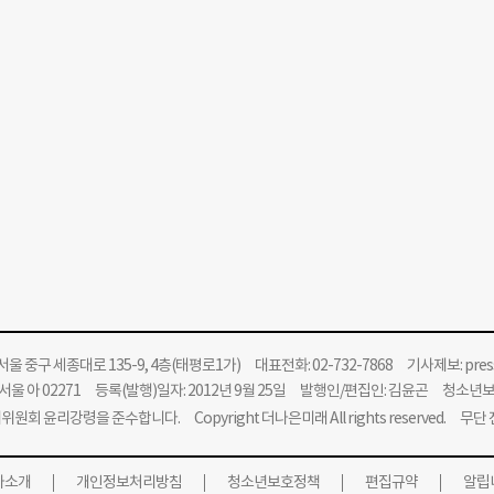
울 중구 세종대로 135-9, 4층(태평로1가) 대표전화: 02-732-7868 기사제보:
pre
울 아 02271 등록(발행)일자: 2012년 9월 25일 발행인/편집인: 김윤곤 청소년
위원회 윤리강령을 준수합니다.
Copyright 더나은미래 All rights reserved. 무
사소개
개인정보처리방침
청소년보호정책
편집규약
알립