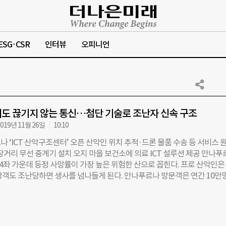
ESG·CSR
인터뷰
오피니언
도 끊기지 않는 통신…첨단 기술로 조난자 신속 구조
019년 11월 26일
10:10
 ‘ICT 산악구조센터’ 오픈 산악인 위치 추적·드론 물품 수송 등 서비스 
장거리 무선 중계기 설치 오지 마을 보건소에 의료 ICT 설루션 제공 안나푸
4좌 가운데 등정 사망률이 가장 높은 위험한 산으로 꼽힌다. 프로 산악인은
광객도 조난당하면 생사를 넘나들게 된다. 안나푸르나 방문객은 연간 10만
한국인 방문객만 3만7000여 명에 달한다. 하지만 네팔 정부 차원의 긴급 구
 않아 부상자 이송과 치료에 어려움이 크다. 산타 비르 라마 네팔등산협회
 조난자 구조는 촌각을 다투는 싸움”이라며 “헬기로 조난자 위치를 파악하
 종전 방식으로는 한계가 있다”고 말했다. 지난달 31일(현지 시각) KT는