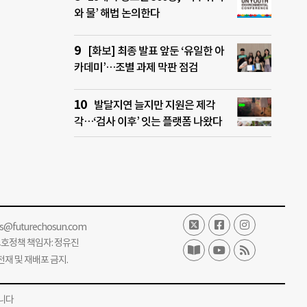
와 물’ 해법 논의한다
[화보] 최종 발표 앞둔 ‘유일한 아
카데미’…조별 과제 막판 점검
발달지연 늘지만 지원은 제각
각…‘검사 이후’ 잇는 플랫폼 나왔다
ss@futurechosun.com
보호정책 책임자: 정유진
단 전재 및 재배포 금지.
니다