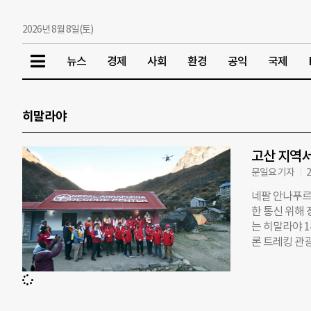
2026년 8월 8일(토)
뉴스
경제
사회
환경
공익
국제
히말라야
고산 지역서
문일요 기자
2
네팔 안나푸르나
한 통신 위해 
는 히말라야 1
론 트레킹 관
넘고, 지난해 
계가 마련되지
“고산 지역의
조팀이 이동하는