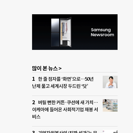
많이 본 뉴스 >
한 줄 점자를 ‘화면’으로…50년
난제 풀고 세계시장 두드린 ‘닷’
버릴 뻔한 커튼·쿠션에 새 가치…
이케아에 들어온 사회적기업 재봉 서
비스