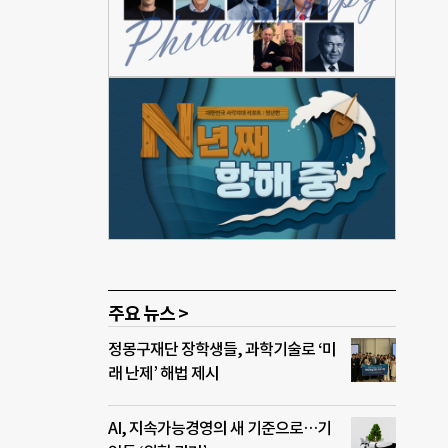
고 산
센터를
가 높
나에
 있
활한
 신속
한
땅한
주요 뉴스 >
정몽구재단 장학생들, 과학기술로 ‘미
래 난제’ 해법 제시
AI, 지속가능경영의 새 기준으로…기