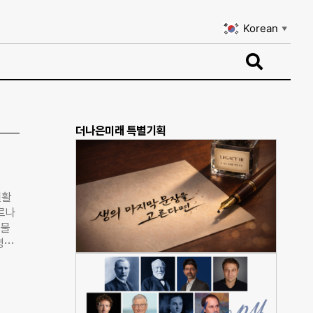
Korean
▼
Korean
▼
더나은미래 특별기획
원활
르나
 물
명이
조 체
장은
고 구
 안