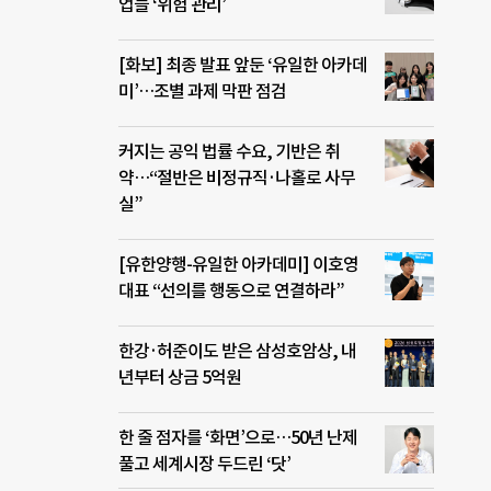
업들 ‘위험 관리’
[화보] 최종 발표 앞둔 ‘유일한 아카데
미’…조별 과제 막판 점검
커지는 공익 법률 수요, 기반은 취
약…“절반은 비정규직·나홀로 사무
실”
[유한양행-유일한 아카데미] 이호영
대표 “선의를 행동으로 연결하라”
한강·허준이도 받은 삼성호암상, 내
년부터 상금 5억원
한 줄 점자를 ‘화면’으로…50년 난제
풀고 세계시장 두드린 ‘닷’