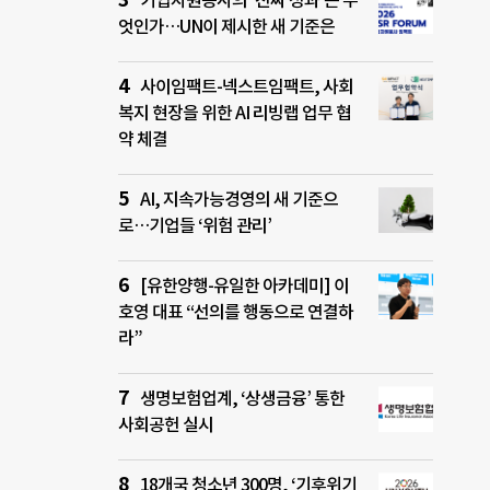
기업자원봉사의 ‘진짜 성과’는 무
엇인가…UN이 제시한 새 기준은
사이임팩트-넥스트임팩트, 사회
복지 현장을 위한 AI 리빙랩 업무 협
약 체결
AI, 지속가능경영의 새 기준으
로…기업들 ‘위험 관리’
[유한양행-유일한 아카데미] 이
호영 대표 “선의를 행동으로 연결하
라”
생명보험업계, ‘상생금융’ 통한
사회공헌 실시
18개국 청소년 300명, ‘기후위기