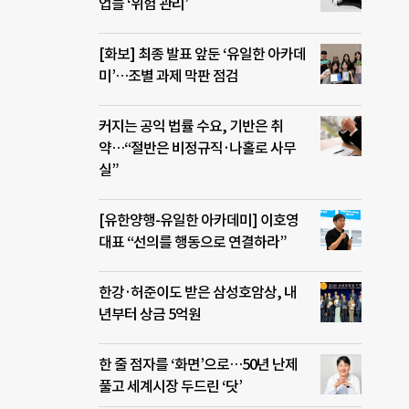
업들 ‘위험 관리’
[화보] 최종 발표 앞둔 ‘유일한 아카데
미’…조별 과제 막판 점검
커지는 공익 법률 수요, 기반은 취
약…“절반은 비정규직·나홀로 사무
실”
[유한양행-유일한 아카데미] 이호영
대표 “선의를 행동으로 연결하라”
한강·허준이도 받은 삼성호암상, 내
년부터 상금 5억원
한 줄 점자를 ‘화면’으로…50년 난제
풀고 세계시장 두드린 ‘닷’