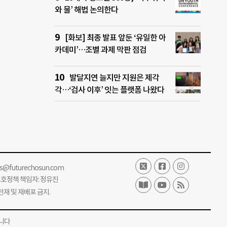
와 물’ 해법 논의한다
[화보] 최종 발표 앞둔 ‘유일한 아
카데미’…조별 과제 막판 점검
발달지연 늘지만 지원은 제각
각…‘검사 이후’ 잇는 플랫폼 나왔다
ss@futurechosun.com
보호정책 책임자: 정유진
단 전재 및 재배포 금지.
니다