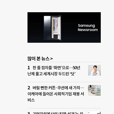
많이 본 뉴스 >
한 줄 점자를 ‘화면’으로…50년
난제 풀고 세계시장 두드린 ‘닷’
버릴 뻔한 커튼·쿠션에 새 가치…
이케아에 들어온 사회적기업 재봉 서
비스