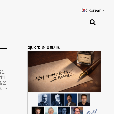
Korean
▼
Korean
▼
더나은미래 특별기획
물질
귀의약
지정은
정 품
 7년
인해
으로,
 유전