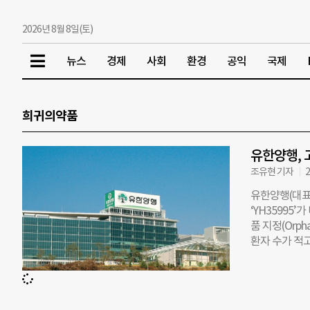
2026년 8월 8일(토)
뉴스
경제
사회
환경
공익
국제
희귀의약품
유한양행, 고
조유현 기자
2
유한양행(대표이
‘YH35995’
품 지정(Orph
환자 수가 적
목은 임상시험 
간 시장독점권
체내 물질 대사에
간·비장 비대,