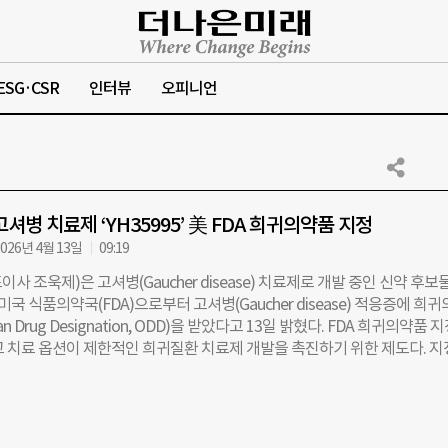
ESG·CSR
인터뷰
오피니언
셔병 치료제 ‘YH35995’ 美 FDA 희귀의약품 지정
026년 4월 13일
09:19
사 조욱제)은 고셔병(Gaucher disease) 치료제로 개발 중인 신약 후보
가 미국 식품의약국(FDA)으로부터 고셔병(Gaucher disease) 적응증에 희
an Drug Designation, ODD)을 받았다고 13일 밝혔다. FDA 희귀의약품 
고 치료 옵션이 제한적인 희귀질환 치료제 개발을 촉진하기 위한 제도다. 지
관련 세액공제, FDA 심사 수수료(user fee) 면제, 허가 승인 시점부터 최대
 등 다양한 개발 인센티브를 받을 수 있다. 고셔병은 특정 효소 결핍으로 
 이상이 생기는 리소좀 축적 질환(Lysosomal Storage Disease, LSD)
 빈혈, 혈소판 감소 및 골격계 증상 등 전신에 걸친 다양한 증상을 유발하는