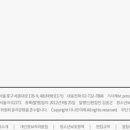
울 중구 세종대로 135-9, 4층(태평로1가) 대표전화: 02-732-7868 기사제보:
pre
울 아 02271 등록(발행)일자: 2012년 9월 25일 발행인/편집인: 김윤곤 청소년
위원회 윤리강령을 준수합니다.
Copyright 더나은미래 All rights reserved. 무
사소개
개인정보처리방침
청소년보호정책
편집규약
알립