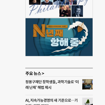
대해
95는
성효소
연구
유지하
상적
귀의약
 후속
상 1
 최
주요 뉴스 >
정몽구재단 장학생들, 과학기술로 ‘미
래 난제’ 해법 제시
AI, 지속가능경영의 새 기준으로…기