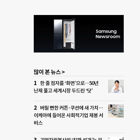
많이 본 뉴스 >
한 줄 점자를 ‘화면’으로…50년
난제 풀고 세계시장 두드린 ‘닷’
버릴 뻔한 커튼·쿠션에 새 가치…
이케아에 들어온 사회적기업 재봉 서
비스