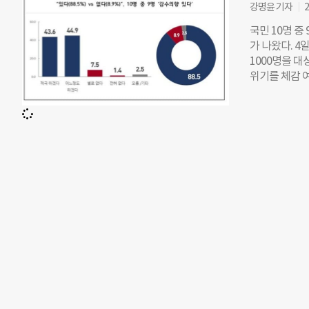
이다. 매년 2
강명윤 기자
2
로나19 등을
국민 10명 중
우가 적지 않
가 나왔다. 4
전국 1만194
1000명을 
급별로도 추진
위기를 체감 여
어 비율이 가장 
89.2%가 
(56%), 충남
을 감수할 의향
료해 석면 학교가
히 ‘적극 감수
제거 진행 속
관련된 질문에
는 44.6%,
이 있느냐는 질
책을 추진해야
교체할 의향이 
을 위해 친환
의가 55.2%
에는 각각 응답
이라는 주장에
나 공장 지대
보건시민센터는
로 실천할 의
해야 한다”고