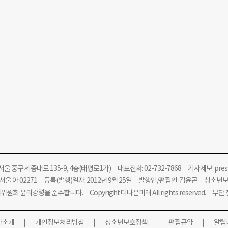
울 중구 세종대로 135-9, 4층(태평로1가) 대표전화: 02-732-7868 기사제보:
pre
울 아 02271 등록(발행)일자: 2012년 9월 25일 발행인/편집인: 김윤곤 청소년
위원회 윤리강령을 준수합니다.
Copyright 더나은미래 All rights reserved. 무
사소개
개인정보처리방침
청소년보호정책
편집규약
알립