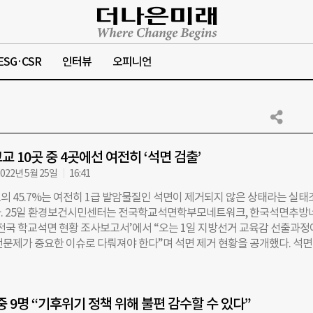
ESG·CSR
인터뷰
오피니언
교 10곳 중 4곳에선 여전히 ‘석면 검출’
022년 5월 25일
16:41
의 45.7%는 여전히 1급 발암물질인 석면이 제거되지 않은 상태라는 실태
. 25일 환경보건시민센터는 전국학교석면학부모네트워크, 한국석면추방
‘전국 학교석면 현황 조사보고서’에서 “오는 1일 지방선거 교육감 선출과
전문제가 중요한 이슈로 다뤄져야 한다”며 석면 제거 현황을 공개했다. 석
 특성이 있어 주요 건축자재로 활용됐다. 그러다 1987년 세계보건기구(W
암·난소암 등을 일으키는 1급 발암물질로 지정했고 국내에서는 2009년부
지됐다. 2017년에는 학교 석면 제거가 국정과제에 포함되면서 본격적으로 
 중 9명 “기후위기 정책 위해 불편 감수할 수 있다”
다. 2027년까지 모두 제거하는 것을 목표로 전국 시도교육청이 과제를 추