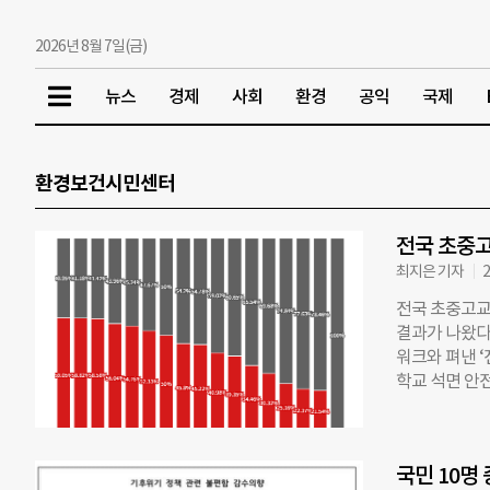
2026년 8월 7일(금)
뉴스
경제
사회
환경
공익
국제
환경보건시민센터
전국 초중고
최지은 기자
2
전국 초중고교
결과가 나왔다
워크와 펴낸 
학교 석면 안
불에 타지 않는
가 폐암·후두
용이 전면 금
국민 10명
작업이 시작됐