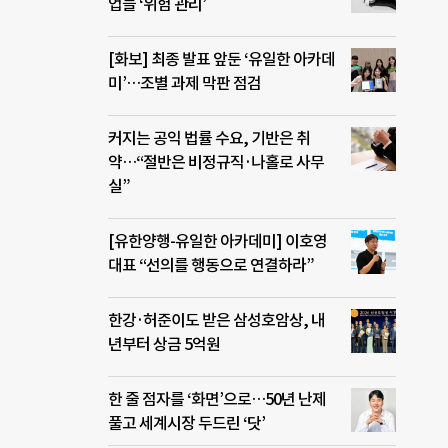
업들 ‘위험 관리’
[화보] 최종 발표 앞둔 ‘유일한 아카데
미’…조별 과제 막판 점검
커지는 공익 법률 수요, 기반은 취
약…“절반은 비정규직·나홀로 사무
실”
[유한양행-유일한 아카데미] 이호영
대표 “선의를 행동으로 연결하라”
한강·허준이도 받은 삼성호암상, 내
년부터 상금 5억원
한 줄 점자를 ‘화면’으로…50년 난제
풀고 세계시장 두드린 ‘닷’