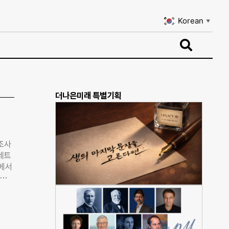
Korean
▼
Korean
▼
더나은미래 특별기획
조사
네트
정에서
면은
HO)
터 사
제거
진 중