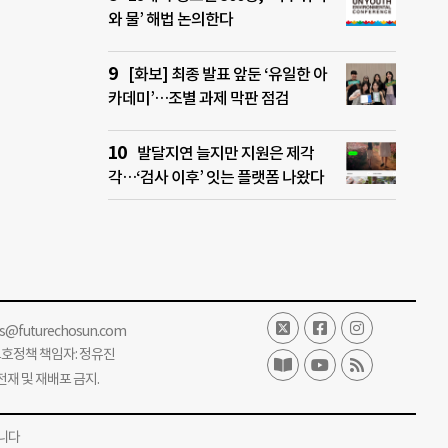
와 물’ 해법 논의한다
[화보] 최종 발표 앞둔 ‘유일한 아
카데미’…조별 과제 막판 점검
발달지연 늘지만 지원은 제각
각…‘검사 이후’ 잇는 플랫폼 나왔다
ss@futurechosun.com
보호정책 책임자: 정유진
단 전재 및 재배포 금지.
니다