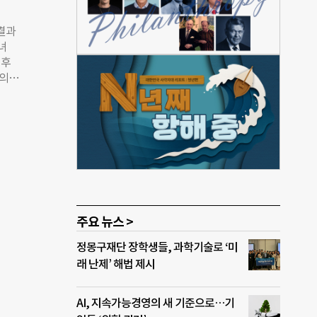
 코
 경
 결과
 현재
녀
 학교
기후
아있
체의
북
편함
미 완
. 특
 석면
화와
학교
의향
교 정
소차로
 해결
비동
 정책
할 것
주요 뉴스 >
도시
정몽구재단 장학생들, 과학기술로 ‘미
 환경
래 난제’ 해법 제시
적으
 참고
AI, 지속가능경영의 새 기준으로…기