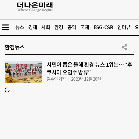
뉴스
경제
사회
환경
공익
국제
ESG·CSR
인터뷰
오
환경뉴스
시민이 뽑은 올해 환경 뉴스 1위는… “후
쿠시마 오염수 방류”
김수연 기자
2023년 12월 20일