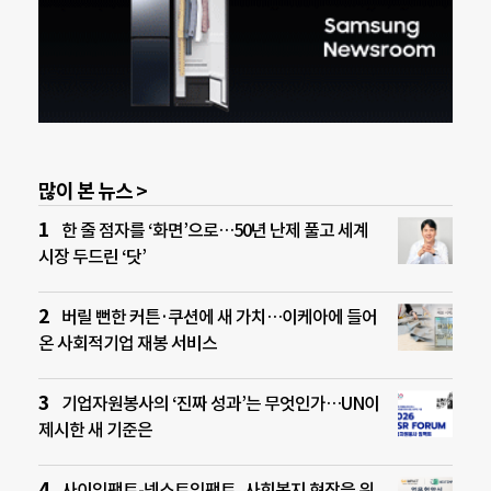
많이 본 뉴스 >
한 줄 점자를 ‘화면’으로…50년 난제 풀고 세계
시장 두드린 ‘닷’
버릴 뻔한 커튼·쿠션에 새 가치…이케아에 들어
온 사회적기업 재봉 서비스
기업자원봉사의 ‘진짜 성과’는 무엇인가…UN이
제시한 새 기준은
사이임팩트-넥스트임팩트, 사회복지 현장을 위