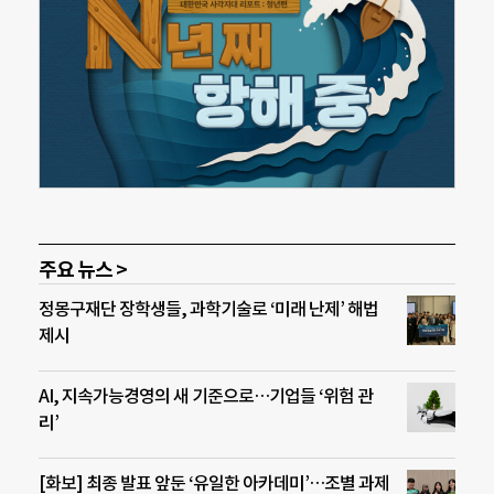
주요 뉴스 >
정몽구재단 장학생들, 과학기술로 ‘미래 난제’ 해법
제시
AI, 지속가능경영의 새 기준으로…기업들 ‘위험 관
리’
[화보] 최종 발표 앞둔 ‘유일한 아카데미’…조별 과제