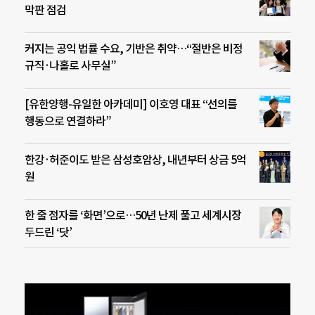
막판 점검
커지는 공익 법률 수요, 기반은 취약…“절반은 비정
규직·나홀로 사무실”
[유한양행-유일한 아카데미] 이호영 대표 “선의를
행동으로 연결하라”
한강·허준이도 받은 삼성호암상, 내년부터 상금 5억
원
한 줄 점자를 ‘화면’으로…50년 난제 풀고 세계시장
두드린 ‘닷’