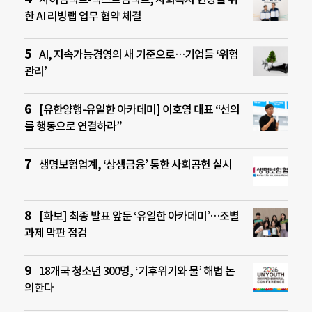
한 AI 리빙랩 업무 협약 체결
AI, 지속가능경영의 새 기준으로…기업들 ‘위험
관리’
[유한양행-유일한 아카데미] 이호영 대표 “선의
를 행동으로 연결하라”
생명보험업계, ‘상생금융’ 통한 사회공헌 실시
[화보] 최종 발표 앞둔 ‘유일한 아카데미’…조별
과제 막판 점검
18개국 청소년 300명, ‘기후위기와 물’ 해법 논
의한다