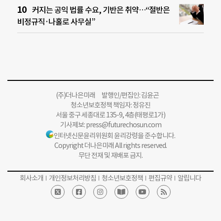
커지는 공익 법률 수요, 기반은 취약…“절반은
비정규직·나홀로 사무실”
(주)더나은미래 발행인/편집인: 김윤곤
청소년보호정책 책임자: 정유진
서울 중구 세종대로 135-9, 4층(태평로1가)
기사제보:
press@futurechosun.com
인터넷신문윤리위원회 윤리강령을 준수합니다.
Copyright 더나은미래 All rights reserved.
무단 전재 및 재배포 금지.
회사소개
개인정보처리방침
청소년보호정책
편집규약
알립니다