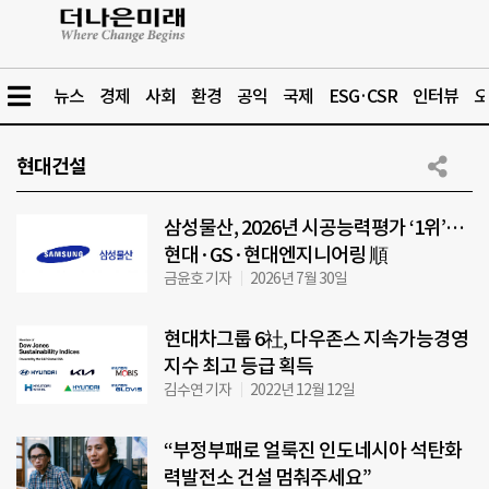
뉴스
경제
사회
환경
공익
국제
ESG·CSR
인터뷰
오
현대건설
삼성물산, 2026년 시공능력평가 ‘1위’…
현대·GS·현대엔지니어링 順
금윤호 기자
2026년 7월 30일
현대차그룹 6社, 다우존스 지속가능경영
지수 최고 등급 획득
김수연 기자
2022년 12월 12일
“부정부패로 얼룩진 인도네시아 석탄화
력발전소 건설 멈춰주세요”