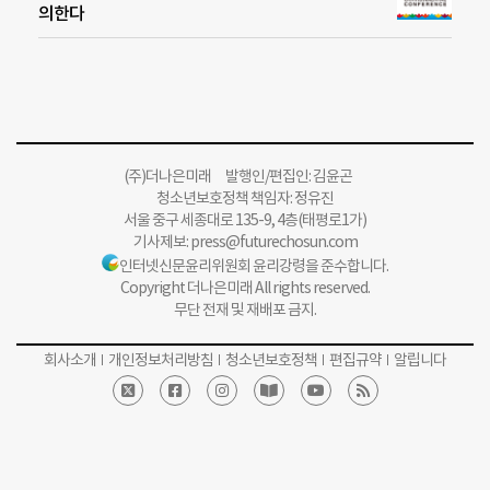
의한다
(주)더나은미래 발행인/편집인: 김윤곤
청소년보호정책 책임자: 정유진
서울 중구 세종대로 135-9, 4층(태평로1가)
기사제보:
press@futurechosun.com
인터넷신문윤리위원회 윤리강령을 준수합니다.
Copyright 더나은미래 All rights reserved.
무단 전재 및 재배포 금지.
회사소개
개인정보처리방침
청소년보호정책
편집규약
알립니다