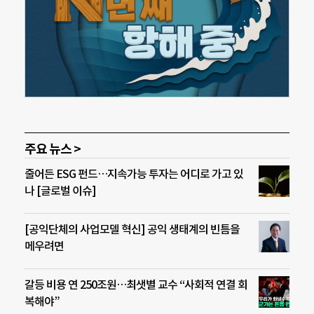
주요 뉴스 >
줄어든 ESG 펀드…지속가능 투자는 어디로 가고 있
나 [글로벌 이슈]
[공익단체의 사업모델 혁신] 공익 생태계의 빈틈을
메우려면
갈등 비용 연 250조원…최샛별 교수 “사회적 연결 회
복해야”