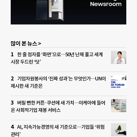
많이 본 뉴스 >
한 줄 점자를 ‘화면’으로…50년 난제 풀고 세계
시장 두드린 ‘닷’
기업자원봉사의 ‘진짜 성과’는 무엇인가…UN이
제시한 새 기준은
버릴 뻔한 커튼·쿠션에 새 가치…이케아에 들어
온 사회적기업 재봉 서비스
AI, 지속가능경영의 새 기준으로…기업들 ‘위험
관리’