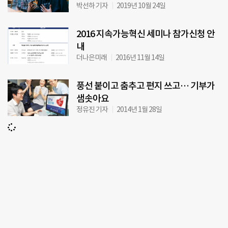
박선하 기자
2019년 10월 24일
2016 지속가능혁신 세미나 참가신청 안
내
더나은미래
2016년 11월 14일
풍선 붙이고 춤추고 편지 쓰고… 기부가
샘솟아요
정유진 기자
2014년 1월 28일