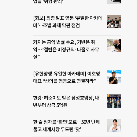
업들 ‘위험 관리’
[화보] 최종 발표 앞둔 ‘유일한 아카데
미’…조별 과제 막판 점검
커지는 공익 법률 수요, 기반은 취
약…“절반은 비정규직·나홀로 사무
실”
[유한양행-유일한 아카데미] 이호영
대표 “선의를 행동으로 연결하라”
한강·허준이도 받은 삼성호암상, 내
년부터 상금 5억원
한 줄 점자를 ‘화면’으로…50년 난제
풀고 세계시장 두드린 ‘닷’