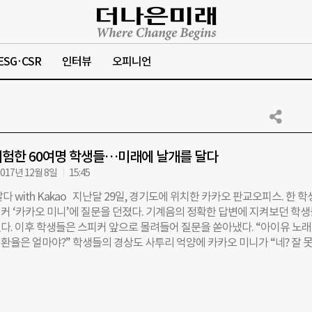
ESG·CSR
인터뷰
오피니언
험한 60여명 학생들…미래에 날개를 달다
017년 12월 8일
15:45
다 with Kakao 지난달 29일, 경기도에 위치한 카카오 판교오피스. 한 
커 ‘카카오 미니’에 질문을 던졌다. 기계음의 정확한 답변에 지켜보던 학
다. 이후 학생들은 스피커 앞으로 몰려들어 질문을 쏟아냈다. “아이유 노래
러 환율은 얼마야?” 학생들의 경상도 사투리 억양에 카카오 미니가 “네? 잘 못
모두가 웃음을 터뜨리기도 했다. 이날 행사는 11월 28, 29일 양일간 진행된 
 with Kakao 우수학교 카카오 판교 오피스 방문’ 프로그램. 프로그램에 
백중학교와 경상북도 문명중학교 60여 명 학생들은 잡월드 직업 세계관 방문
)와의 만남, AI(인공지능) 특별강연 및 미션 게임을 경험했다. ‘꿈에 날개를