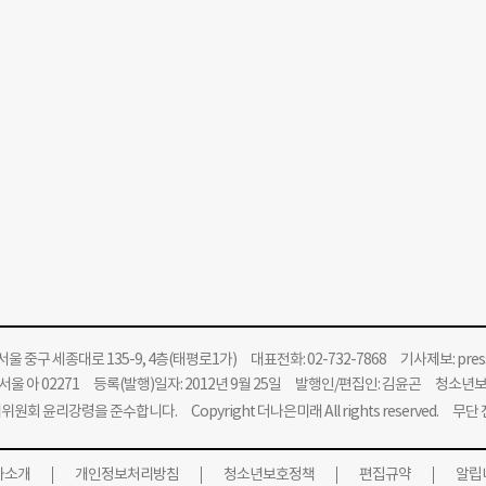
울 중구 세종대로 135-9, 4층(태평로1가) 대표전화: 02-732-7868 기사제보:
pre
울 아 02271 등록(발행)일자: 2012년 9월 25일 발행인/편집인: 김윤곤 청소년
위원회 윤리강령을 준수합니다.
Copyright 더나은미래 All rights reserved. 무
사소개
개인정보처리방침
청소년보호정책
편집규약
알립