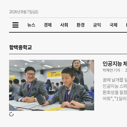
2026년 8월 7일(금)
뉴스
경제
사회
환경
공익
국제
함백중학교
인공지능 체
박혜연 기자
2
꿈에 날개를 달
인공지능 스피
환호성을 질렀
어줘”, ”1달
었어요” 하자 
에 날개를 달다
한 강원도 함
카오 크루(직원