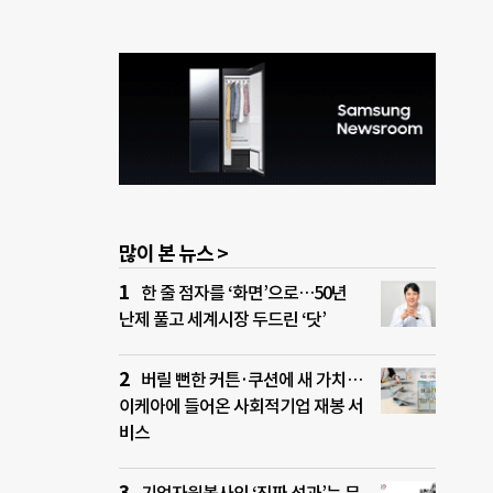
많이 본 뉴스 >
한 줄 점자를 ‘화면’으로…50년
난제 풀고 세계시장 두드린 ‘닷’
버릴 뻔한 커튼·쿠션에 새 가치…
이케아에 들어온 사회적기업 재봉 서
비스