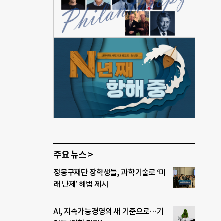
페
교를
체험했
오피
는 모
삶을
언에
날개를
다.
주요 뉴스 >
정몽구재단 장학생들, 과학기술로 ‘미
래 난제’ 해법 제시
AI, 지속가능경영의 새 기준으로…기