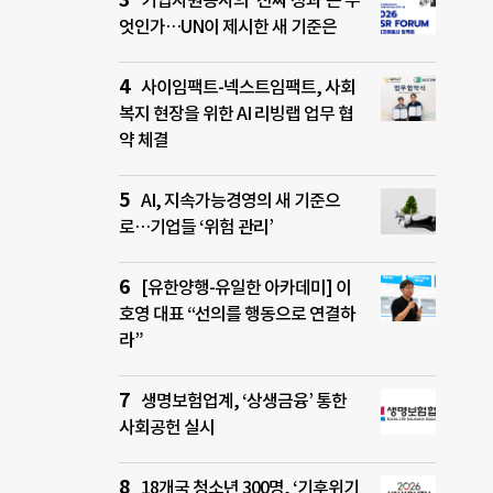
기업자원봉사의 ‘진짜 성과’는 무
엇인가…UN이 제시한 새 기준은
사이임팩트-넥스트임팩트, 사회
복지 현장을 위한 AI 리빙랩 업무 협
약 체결
AI, 지속가능경영의 새 기준으
로…기업들 ‘위험 관리’
[유한양행-유일한 아카데미] 이
호영 대표 “선의를 행동으로 연결하
라”
생명보험업계, ‘상생금융’ 통한
사회공헌 실시
18개국 청소년 300명, ‘기후위기