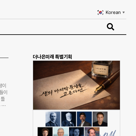
Korean
▼
Korean
▼
더나은미래 특별기획
학생이
생들이
 틀
 들
‘꿈
참여
, 카
 달