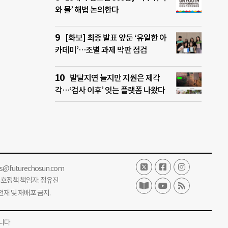
와 물’ 해법 논의한다
[화보] 최종 발표 앞둔 ‘유일한 아
카데미’…조별 과제 막판 점검
발달지연 늘지만 지원은 제각
각…‘검사 이후’ 잇는 플랫폼 나왔다
ss@futurechosun.com
보호정책 책임자: 정유진
단 전재 및 재배포 금지.
니다