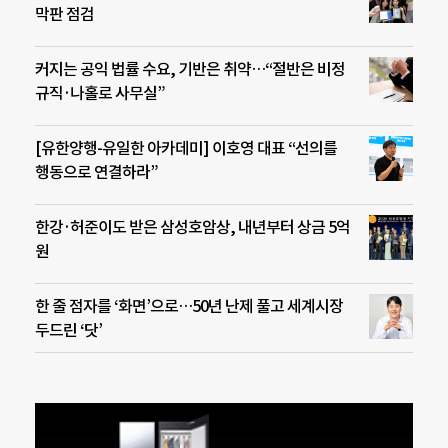
막판 점검
커지는 공익 법률 수요, 기반은 취약…“절반은 비정
규직·나홀로 사무실”
[유한양행-유일한 아카데미] 이호영 대표 “선의를
행동으로 연결하라”
한강·허준이도 받은 삼성호암상, 내년부터 상금 5억
원
한 줄 점자를 ‘화면’으로…50년 난제 풀고 세계시장
두드린 ‘닷’