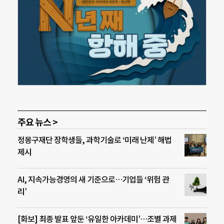
주요 뉴스 >
정몽구재단 장학생들, 과학기술로 ‘미래 난제’ 해법
제시
AI, 지속가능경영의 새 기준으로…기업들 ‘위험 관
리’
[화보] 최종 발표 앞둔 ‘유일한 아카데미’…조별 과제