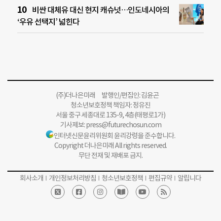
비싼 대체유 대신 현지 캐슈넛…인도네시아의
‘우유 선택지’ 넓힌다
(주)더나은미래 발행인/편집인: 김윤곤
청소년보호정책 책임자: 정유진
서울 중구 세종대로 135-9, 4층(태평로1가)
기사제보:
press@futurechosun.com
인터넷신문윤리위원회 윤리강령을 준수합니다.
Copyright 더나은미래 All rights reserved.
무단 전재 및 재배포 금지.
회사소개
개인정보처리방침
청소년보호정책
편집규약
알립니다