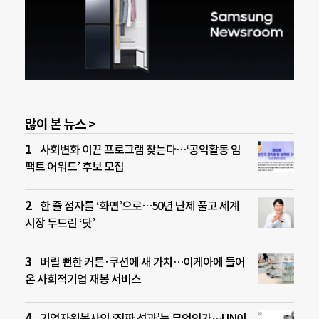
많이 본 뉴스 >
사회변화 이끈 프로그램 찾는다…‘공익활동 임
팩트 어워드’ 후보 모집
한 줄 점자를 ‘화면’으로…50년 난제 풀고 세계
시장 두드린 ‘닷’
버릴 뻔한 커튼·쿠션에 새 가치…이케아에 들어
온 사회적기업 재봉 서비스
기업자원봉사의 ‘진짜 성과’는 무엇인가…UN이