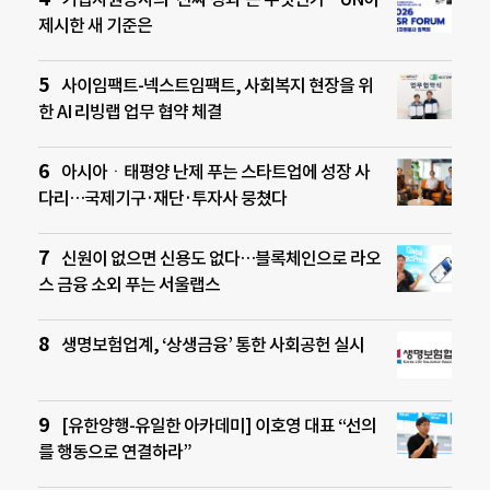
제시한 새 기준은
사이임팩트-넥스트임팩트, 사회복지 현장을 위
한 AI 리빙랩 업무 협약 체결
아시아ㆍ태평양 난제 푸는 스타트업에 성장 사
다리…국제기구·재단·투자사 뭉쳤다
신원이 없으면 신용도 없다…블록체인으로 라오
스 금융 소외 푸는 서울랩스
생명보험업계, ‘상생금융’ 통한 사회공헌 실시
[유한양행-유일한 아카데미] 이호영 대표 “선의
를 행동으로 연결하라”