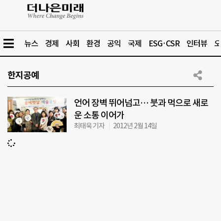
뉴스
경제
사회
환경
공익
국제
ESG·CSR
인터뷰
오
한지공예
언어 장벽 뛰어넘고… 붓과 먹으로 새로
운 소통 이어가
최태욱 기자
2012년 2월 14일