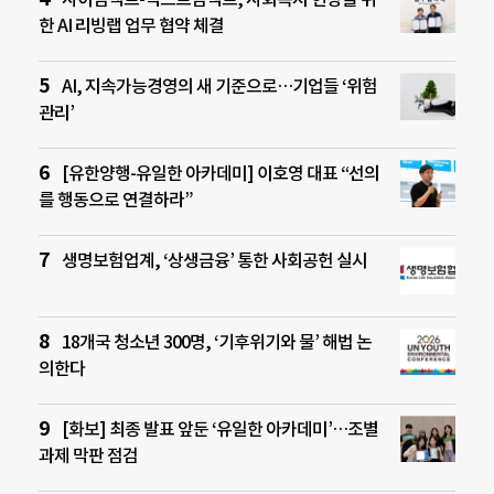
한 AI 리빙랩 업무 협약 체결
AI, 지속가능경영의 새 기준으로…기업들 ‘위험
관리’
[유한양행-유일한 아카데미] 이호영 대표 “선의
를 행동으로 연결하라”
생명보험업계, ‘상생금융’ 통한 사회공헌 실시
18개국 청소년 300명, ‘기후위기와 물’ 해법 논
의한다
[화보] 최종 발표 앞둔 ‘유일한 아카데미’…조별
과제 막판 점검