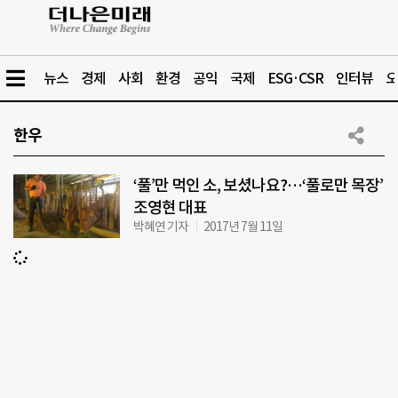
뉴스
경제
사회
환경
공익
국제
ESG·CSR
인터뷰
오
한우
‘풀’만 먹인 소, 보셨나요?…‘풀로만 목장’
조영현 대표
박혜연 기자
2017년 7월 11일