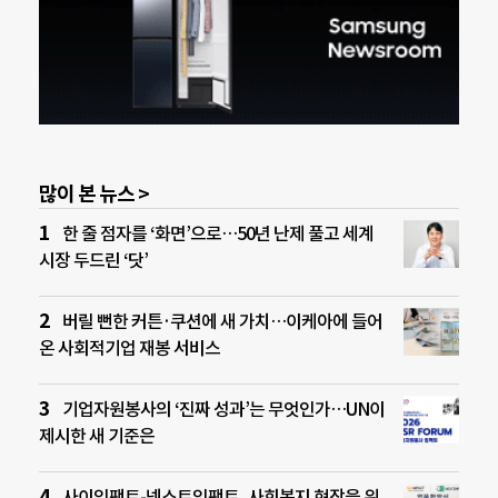
많이 본 뉴스 >
한 줄 점자를 ‘화면’으로…50년 난제 풀고 세계
시장 두드린 ‘닷’
버릴 뻔한 커튼·쿠션에 새 가치…이케아에 들어
온 사회적기업 재봉 서비스
기업자원봉사의 ‘진짜 성과’는 무엇인가…UN이
제시한 새 기준은
사이임팩트-넥스트임팩트, 사회복지 현장을 위