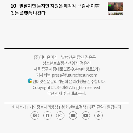
발달지연 늘지만 지원은 제각각…‘검사 이후’
잇는 플랫폼 나왔다
(주)더나은미래 발행인/편집인: 김윤곤
청소년보호정책 책임자: 정유진
서울 중구 세종대로 135-9, 4층(태평로1가)
기사제보:
press@futurechosun.com
인터넷신문윤리위원회 윤리강령을 준수합니다.
Copyright 더나은미래 All rights reserved.
무단 전재 및 재배포 금지.
회사소개
개인정보처리방침
청소년보호정책
편집규약
알립니다