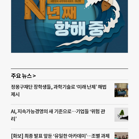
주요 뉴스 >
정몽구재단 장학생들, 과학기술로 ‘미래 난제’ 해법
제시
AI, 지속가능경영의 새 기준으로…기업들 ‘위험 관
리’
[화보] 최종 발표 앞둔 ‘유일한 아카데미’…조별 과제