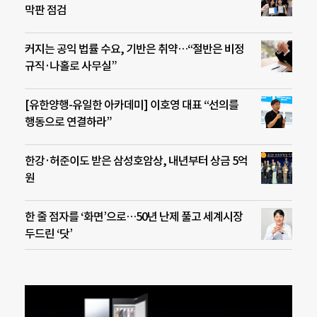
막판 점검
커지는 공익 법률 수요, 기반은 취약…“절반은 비정
규직·나홀로 사무실”
[유한양행-유일한 아카데미] 이호영 대표 “선의를
행동으로 연결하라”
한강·허준이도 받은 삼성호암상, 내년부터 상금 5억
원
한 줄 점자를 ‘화면’으로…50년 난제 풀고 세계시장
두드린 ‘닷’