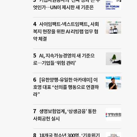
기업자원봉사의 ‘진짜 성과’는 무
엇인가…UN이 제시한 새 기준은
사이임팩트-넥스트임팩트, 사회
복지 현장을 위한 AI 리빙랩 업무 협
약 체결
AI, 지속가능경영의 새 기준으
로…기업들 ‘위험 관리’
[유한양행-유일한 아카데미] 이
호영 대표 “선의를 행동으로 연결하
라”
생명보험업계, ‘상생금융’ 통한
사회공헌 실시
18개국 청소년 300명, ‘기후위기