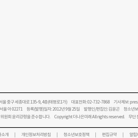
울 중구 세종대로 135-9, 4층(태평로1가) 대표전화: 02-732-7868 기사제보:
pre
울 아 02271 등록(발행)일자: 2012년 9월 25일 발행인/편집인: 김윤곤 청소년
위원회 윤리강령을 준수합니다.
Copyright 더나은미래 All rights reserved. 무
사소개
개인정보처리방침
청소년보호정책
편집규약
알립