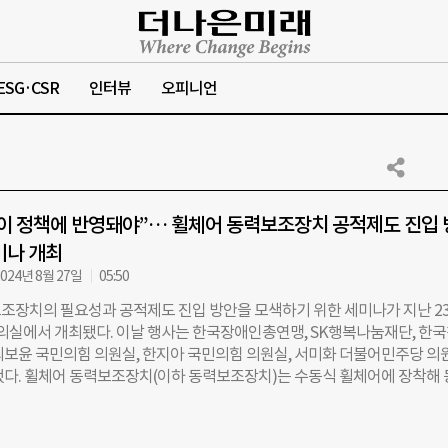
ESG·CSR
인터뷰
오피니언
이 정책에 반영돼야”… 휠체어 동력보조장치 공적제도 진입 
미나 개최
024년 8월 27일
05:50
조장치의 필요성과 공적제도 진입 방안을 모색하기 위한 세미나가 지난 2
의실에서 개최됐다. 이날 행사는 한국장애인총연맹, SK행복나눔재단, 한
최보윤 국민의힘 의원실, 한지아 국민의힘 의원실, 서미화 더불어민주당 의
했다. 휠체어 동력보조장치(이하 동력보조장치)는 수동식 휠체어에 장착해
또는 전동식 휠체어로 전환하는 장치로, 수동식 휠체어의 장점인 가벼움과 
장점인 동력을 결합한 장치이다. 각 휠체어의 장점을 결합해 장애인의 이동
 있다. 동력보조장치는 공적 지원제도 대신 민간 후원사업으로 진행되면서,