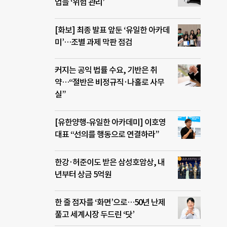
업들 ‘위험 관리’
[화보] 최종 발표 앞둔 ‘유일한 아카데
미’…조별 과제 막판 점검
커지는 공익 법률 수요, 기반은 취
약…“절반은 비정규직·나홀로 사무
실”
[유한양행-유일한 아카데미] 이호영
대표 “선의를 행동으로 연결하라”
한강·허준이도 받은 삼성호암상, 내
년부터 상금 5억원
한 줄 점자를 ‘화면’으로…50년 난제
풀고 세계시장 두드린 ‘닷’