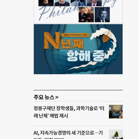
 지
으나
 대한
0명
이유
 반
)에
로 인
공학
 권
 꼬집
주요 뉴스 >
정몽구재단 장학생들, 과학기술로 ‘미
래 난제’ 해법 제시
AI, 지속가능경영의 새 기준으로…기