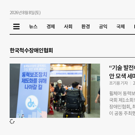
2026년 8월 8일(토)
뉴스
경제
사회
환경
공익
국제
한국척수장애인협회
“기술 발전
안 모색 세
조기용 기자
2
휠체어 동력보
국회 제1소회
장애인협회, 
이 공동 주최
보조 휠체어 
식 휠체어의 
를 확대할 수