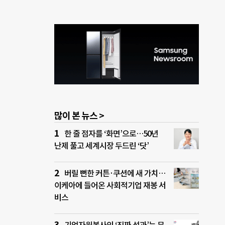
많이 본 뉴스 >
한 줄 점자를 ‘화면’으로…50년
난제 풀고 세계시장 두드린 ‘닷’
버릴 뻔한 커튼·쿠션에 새 가치…
이케아에 들어온 사회적기업 재봉 서
비스