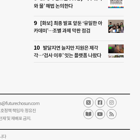
와 물’ 해법 논의한다
[화보] 최종 발표 앞둔 ‘유일한 아
카데미’…조별 과제 막판 점검
발달지연 늘지만 지원은 제각
각…‘검사 이후’ 잇는 플랫폼 나왔다
ss@futurechosun.com
보호정책 책임자: 정유진
단 전재 및 재배포 금지.
니다