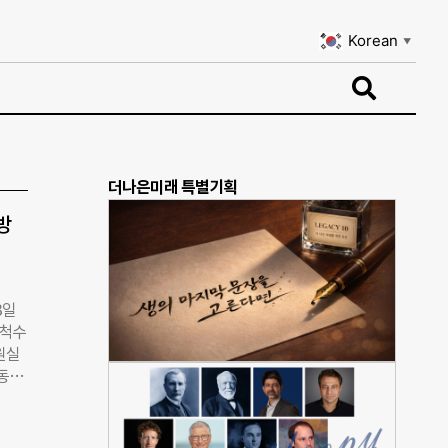
Korean
▼
Korean
▼
더나은미래 특별기획
방
3일
국척수
원실
 동력
전동
 범위
 기