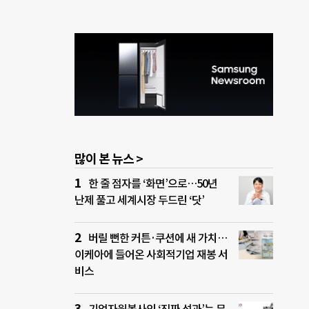
많이 본 뉴스 >
한 줄 점자를 ‘화면’으로…50년
난제 풀고 세계시장 두드린 ‘닷’
버릴 뻔한 커튼·쿠션에 새 가치…
이케아에 들어온 사회적기업 재봉 서
비스