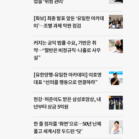
관’에
업들 ‘위험 관리’
모의
 그
[화보] 최종 발표 앞둔 ‘유일한 아카데
 돌
미’…조별 과제 막판 점검
’이
는
정착을
커지는 공익 법률 수요, 기반은 취
순간
약…“절반은 비정규직·나홀로 사무
.
실”
[유한양행-유일한 아카데미] 이호영
대표 “선의를 행동으로 연결하라”
한강·허준이도 받은 삼성호암상, 내
년부터 상금 5억원
한 줄 점자를 ‘화면’으로…50년 난제
풀고 세계시장 두드린 ‘닷’