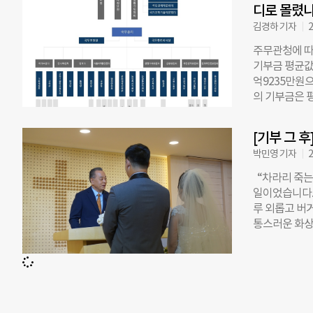
있도록 돕는 
디로 몰렸나
수 있도록 꾸
김경하 기자
2
주무관청에 따
기부금 평균값
억9235만원으
의 기부금은 평
기부금 평균값
기부금 100억
[기부 그 
금융공익재단의 
박민영 기자
2
교 운영 등에
술육성재단(50
“차라리 죽는
억1097만원)
일이었습니다.
스재단은 고(
루 외롭고 버
한 것으로 2
통스러운 화상
학교법’에 해
뒤에도, 사는
만원), 보건복
막막한 빛나양에
만원)에서 1
년원 출신 청
6329만원),
와주는 ‘한국
부 산하 기부
‘외로운 섬’,
를 밟고 있다