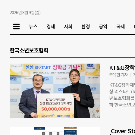
2026년 8월 9일(일)
뉴스
경제
사회
환경
공익
국제
한국소년보호협회
KT&G장학
조유현 기자
2
KT&G장학재
상 리스타트(R
년보호협회를 
하 한국소년보
는 청소년들에
지난해까지 총
올해는 106명
[Cover 
다. 안홍필 