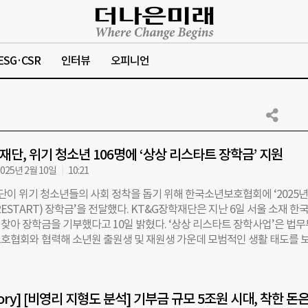
ESG·CSR
인터뷰
오피니언
재단, 위기 청소년 106명에 ‘상상 리스타트 장학금’ 지원
025년 2월 10일
10:21
단이 위기 청소년들의 사회 정착을 돕기 위해 한국소년보호협회에 ‘2025년
ESTART) 장학금’을 전달했다. KT&G장학재단은 지난 6일 서울 소재 한
찾아 장학금을 기부했다고 10일 밝혔다. ‘상상 리스타트 장학사업’은 법무
호협회와 협력해 소년원 출원생 및 재원생 가운데 모범적인 생활 태도를 
게 교육 및 생활 지원을 제공하는 프로그램이다. 2016년부터 시작된 이 
 625명의 청소년에게 장학금을 지원하며 지속적인 성장의 발판을 마련해
이 선발돼 검정고시 준비, 자격증 취득 등 학업 지원과 생활 안정 지원을 받
Story] [비영리 지형도 분석] 기부금 규모 5조원 시대, 착한 돈
KT&G장학재단 사무국장은 “위기 청소년들에게 희망을 전하고, 사회로 나아