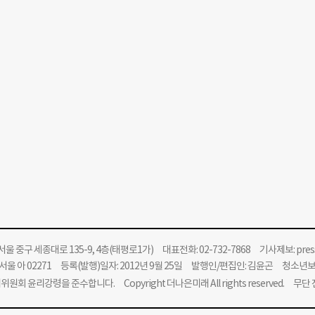
울 중구 세종대로 135-9, 4층(태평로1가) 대표전화: 02-732-7868 기사제보:
pre
울 아 02271 등록(발행)일자: 2012년 9월 25일 발행인/편집인: 김윤곤 청소년
위원회 윤리강령을 준수합니다.
Copyright 더나은미래 All rights reserved. 무