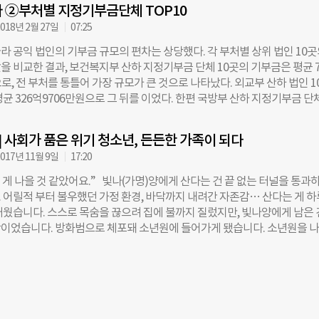
것이 우리의 역할”이라며 “앞으로도 청소년들이 안정적인 환경에서 꿈을 
 ②부처별 지정기부금단체 TOP10
준히 지원하겠다”고 말했다. 조유현 더나은미래 기자
018년 2월 27일
07:25
라 공익 법인의 기부금 규모의 편차는 상당했다. 각 부처별 상위 법인 10
을 비교한 결과, 보건복지부 산하 지정기부금 단체 10곳의 기부금은 평균 7
로, 전 부처를 통틀어 가장 규모가 큰 것으로 나타났다. 외교부 산하 법인 1
균 326억9706만원으로 그 뒤를 이었다. 한편 국방부 산하 지정기부금 단
은 2억2140만원으로 가장 적었다. 기획재정부 산하에선 KB금융공익재
원으로 가장 규모가 컸다. KB금융그룹에서 2011년 200억원 규모로 설립한
후] 사회가 품은 위기 청소년, 든든한 가족이 되다
총자산은 767억9000만원 상당으로, 경제금융 교육 사업, 장학 사업, 취
017년 11월 9일
17:20
 26억원을 지출했다. 과학기술정보통신부 산하에선 삼성이 출연한 삼성미
0억원), 네이버가 설립한 커넥트재단(90억원), KT그룹의 KT희망나눔재단
 게 나을 것 같았어요.” 빛나(가명)양에게 산다는 건 끝 없는 터널을 통과
 등 IT 기업이 출연한 기업 재단이 강세를 보였다. 통일부 산하의 한국글로
 어릴적 부터 불우했던 가정 환경, 바닥까지 내려간 자존감… 산다는 게 
故) 문선명 세계평화통일가정연합 전 총재의 3남인 문현진 의장이 2008년
거웠습니다. 스스로 목숨을 끊으려 집에 불까지 질렀지만, 빛나양에게 남은 
9억1861만원의 기부금 수익을 올렸다. 교육부 산하에는 서울대학교병원 및 
이었습니다. 방화범으로 체포돼 소년원에 들어가게 됐습니다. 소년원을 
당하는 사립학원이 기부금 상위권을 차치했다. 통일부(통일과나눔, 2960억6
게 막막하긴 마찬가지였습니다. 되돌아 갈 집도, 품어줄 부모님도 없었습니
지부(월드비전, 2023억4508만원), 외교부(유니세프 한국위원회, 1337억62
게 유일하게 ‘비빌 언덕’이 되어준 이들이 있었습니다. 소위 ‘비행청소년’,
000억원 이상 기부금 수익을 올렸다. 그 밖에도 법무부(한국소년보호협회 1
소년’이라는 딱지를 안고사는 청소년들이 사회 안에서 자리매김할 수 있도록
 국방부(대한민국육군발전협회 8억4105만원) 등이 상위권을 차지했다. 한편
소년보호협회’ 활동가 선생님들이었습니다. ◇사회에서도, 가정에서도 
금 규모 1위인 케이스포츠재단은 지난해 3월 설립 허가가 취소됐으며 청산 
 불우위기 청소년 ‘소년원’이라고 하면 어떤 이미지가 떠오르시나요? 나쁜 
. 김경하·주선영·박민영 더나은미래 기자 ☞’비형리 지형도 분석③기획재