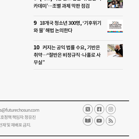
카데미’…조별 과제 막판 점검
18개국 청소년 300명, ‘기후위기
와 물’ 해법 논의한다
커지는 공익 법률 수요, 기반은
취약…“절반은 비정규직·나홀로 사
무실”
ss@futurechosun.com
보호정책 책임자: 정유진
단 전재 및 재배포 금지.