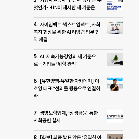
기업자원봉사의 ‘진짜 성과’는 무
엇인가…UN이 제시한 새 기준은
사이임팩트-넥스트임팩트, 사회
복지 현장을 위한 AI 리빙랩 업무 협
약 체결
AI, 지속가능경영의 새 기준으
로…기업들 ‘위험 관리’
[유한양행-유일한 아카데미] 이
호영 대표 “선의를 행동으로 연결하
라”
생명보험업계, ‘상생금융’ 통한
사회공헌 실시
[화보] 최종 발표 앞둔 ‘유일한 아