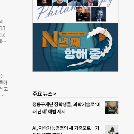
키울
곳의
17
0곳
체의
단이
 KB
업 학
래기
(85
하는
벌피
하루하
 설립
건 고
주요 뉴스 >
‘사립
나온
515
다.
정몽구재단 장학생들, 과학기술로 ‘미
63
 ‘소
래 난제’ 해법 제시
4억
 도
 문체
떨어진
절차
AI, 지속가능경영의 새 기준으로…기
짓을
정부