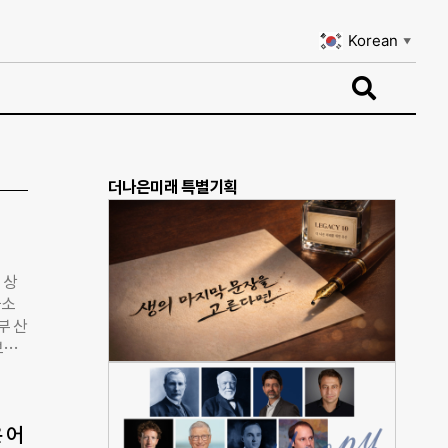
Korean
▼
Korean
▼
더나은미래 특별기획
 상
국소
부 산
보이
사업은
왔다.
게 된
은 어
갈 수