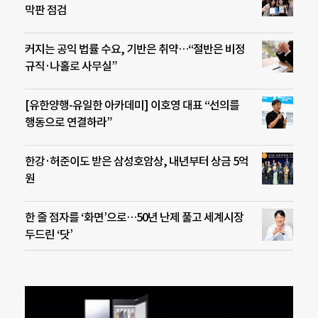
막판 점검
커지는 공익 법률 수요, 기반은 취약…“절반은 비정
규직·나홀로 사무실”
[유한양행-유일한 아카데미] 이호영 대표 “선의를
행동으로 연결하라”
한강·허준이도 받은 삼성호암상, 내년부터 상금 5억
원
한 줄 점자를 ‘화면’으로…50년 난제 풀고 세계시장
두드린 ‘닷’