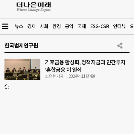
뉴스
경제
사회
환경
공익
국제
ESG·CSR
인터뷰
오
한국법제연구원
기후금융 활성화, 정책자금과 민간투자
‘혼합금융’이 열쇠
조유현 기자
2024년 11월 4일