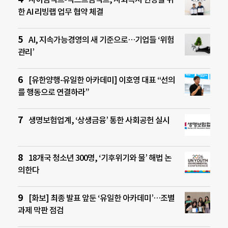
한 AI 리빙랩 업무 협약 체결
AI, 지속가능경영의 새 기준으로…기업들 ‘위험
관리’
[유한양행-유일한 아카데미] 이호영 대표 “선의
를 행동으로 연결하라”
생명보험업계, ‘상생금융’ 통한 사회공헌 실시
18개국 청소년 300명, ‘기후위기와 물’ 해법 논
의한다
[화보] 최종 발표 앞둔 ‘유일한 아카데미’…조별
과제 막판 점검