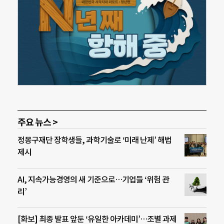
주요 뉴스 >
정몽구재단 장학생들, 과학기술로 ‘미래 난제’ 해법
제시
AI, 지속가능경영의 새 기준으로…기업들 ‘위험 관
리’
[화보] 최종 발표 앞둔 ‘유일한 아카데미’…조별 과제