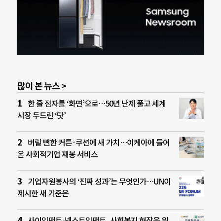
많이 본 뉴스 >
한 줄 점자를 ‘화면’으로…50년 난제 풀고 세계
시장 두드린 ‘닷’
버릴 뻔한 커튼·쿠션에 새 가치…이케아에 들어
온 사회적기업 재봉 서비스
기업자원봉사의 ‘진짜 성과’는 무엇인가…UN이
제시한 새 기준은
사이임팩트-넥스트임팩트, 사회복지 현장을 위