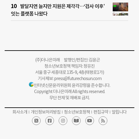
발달지연 늘지만 지원은 제각각…‘검사 이후’
잇는 플랫폼 나왔다
(주)더나은미래 발행인/편집인: 김윤곤
청소년보호정책 책임자: 정유진
서울 중구 세종대로 135-9, 4층(태평로1가)
기사제보:
press@futurechosun.com
인터넷신문윤리위원회 윤리강령을 준수합니다.
Copyright 더나은미래 All rights reserved.
무단 전재 및 재배포 금지.
회사소개
개인정보처리방침
청소년보호정책
편집규약
알립니다