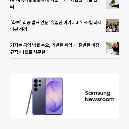
리’
[화보] 최종 발표 앞둔 ‘유일한 아카데미’…조별 과제
막판 점검
커지는 공익 법률 수요, 기반은 취약…“절반은 비정
규직·나홀로 사무실”