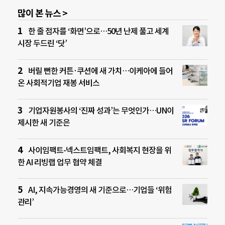
많이 본 뉴스 >
한 줄 점자를 ‘화면’으로…50년 난제 풀고 세계
시장 두드린 ‘닷’
버릴 뻔한 커튼·쿠션에 새 가치…이케아에 들어
온 사회적기업 재봉 서비스
기업자원봉사의 ‘진짜 성과’는 무엇인가…UN이
제시한 새 기준은
사이임팩트-넥스트임팩트, 사회복지 현장을 위
한 AI 리빙랩 업무 협약 체결
AI, 지속가능경영의 새 기준으로…기업들 ‘위험
관리’