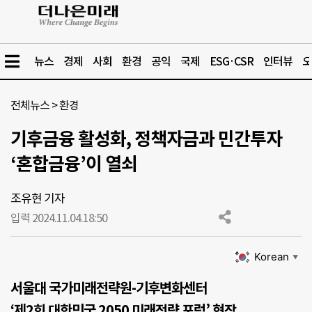
뉴스
경제
사회
환경
공익
국제
ESG·CSR
인터뷰
오
전체뉴스
>
환경
기후금융 활성화, 정책자금과 민간투자
‘혼합금융’이 열쇠
조유현 기자
입력 2024.11.04.
18:50
Korean
▼
서울대 국가미래전략원-기후변화센터
‘제2회 대한민국 2050 미래전략 포럼’ 현장