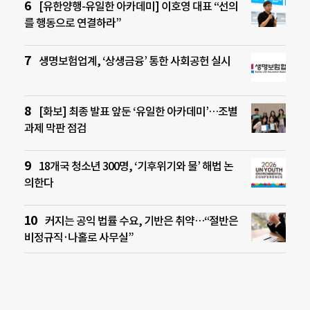
[유한양행-유일한 아카데미] 이호영 대표 “선의
를 행동으로 연결하라”
생명보험업계, ‘상생금융’ 통한 사회공헌 실시
[화보] 최종 발표 앞둔 ‘유일한 아카데미’…조별
과제 막판 점검
18개국 청소년 300명, ‘기후위기와 물’ 해법 논
의한다
커지는 공익 법률 수요, 기반은 취약…“절반은
비정규직·나홀로 사무실”