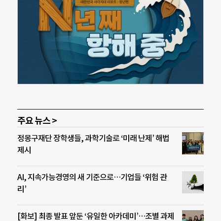
주요 뉴스 >
정몽구재단 장학생들, 과학기술로 ‘미래 난제’ 해법
제시
AI, 지속가능경영의 새 기준으로…기업들 ‘위험 관
리’
[화보] 최종 발표 앞둔 ‘유일한 아카데미’…조별 과제