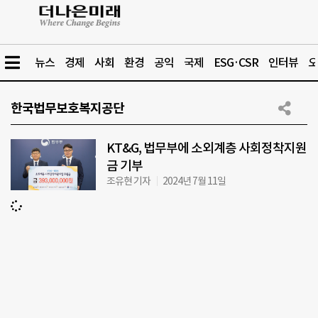
뉴스
경제
사회
환경
공익
국제
ESG·CSR
인터뷰
오
한국법무보호복지공단
KT&G, 법무부에 소외계층 사회정착지원
금 기부
조유현 기자
2024년 7월 11일