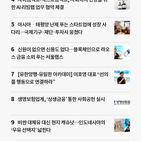
한 AI 리빙랩 업무 협약 체결
아시아ㆍ태평양 난제 푸는 스타트업에 성장 사
다리…국제기구·재단·투자사 뭉쳤다
신원이 없으면 신용도 없다…블록체인으로 라오
스 금융 소외 푸는 서울랩스
[유한양행-유일한 아카데미] 이호영 대표 “선의
를 행동으로 연결하라”
생명보험업계, ‘상생금융’ 통한 사회공헌 실시
비싼 대체유 대신 현지 캐슈넛…인도네시아의
‘우유 선택지’ 넓힌다