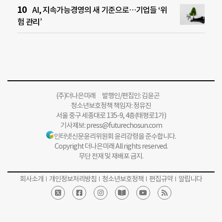
AI, 지속가능경영의 새 기준으로…기업들 ‘위
험 관리’
(주)더나은미래 발행인/편집인: 김윤곤
청소년보호정책 책임자: 정유진
서울 중구 세종대로 135-9, 4층(태평로1가)
기사제보:
press@futurechosun.com
인터넷신문윤리위원회 윤리강령을 준수합니다.
Copyright 더나은미래 All rights reserved.
무단 전재 및 재배포 금지.
회사소개
개인정보처리방침
청소년보호정책
편집규약
알립니다