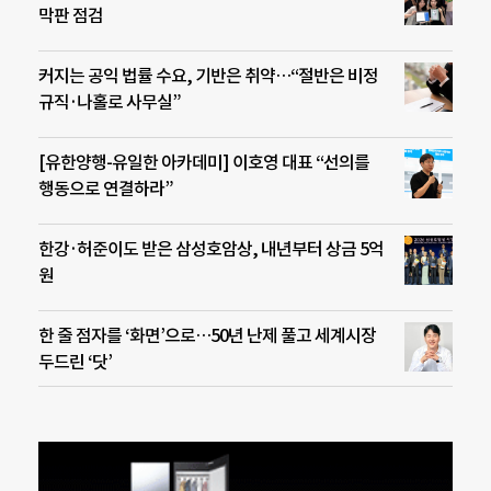
막판 점검
커지는 공익 법률 수요, 기반은 취약…“절반은 비정
규직·나홀로 사무실”
[유한양행-유일한 아카데미] 이호영 대표 “선의를
행동으로 연결하라”
한강·허준이도 받은 삼성호암상, 내년부터 상금 5억
원
한 줄 점자를 ‘화면’으로…50년 난제 풀고 세계시장
두드린 ‘닷’