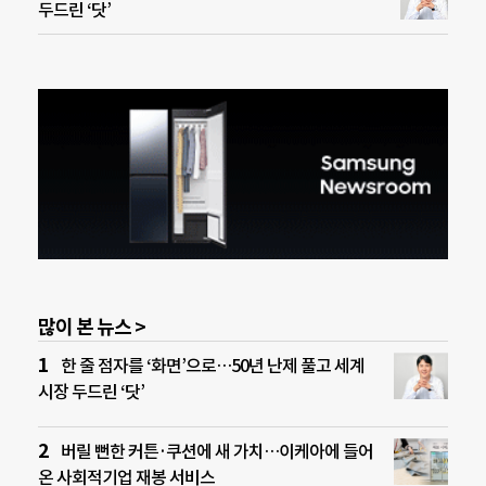
두드린 ‘닷’
많이 본 뉴스 >
한 줄 점자를 ‘화면’으로…50년 난제 풀고 세계
시장 두드린 ‘닷’
버릴 뻔한 커튼·쿠션에 새 가치…이케아에 들어
온 사회적기업 재봉 서비스