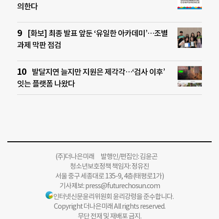
의한다
[화보] 최종 발표 앞둔 ‘유일한 아카데미’…조별
과제 막판 점검
발달지연 늘지만 지원은 제각각…‘검사 이후’
잇는 플랫폼 나왔다
(주)더나은미래 발행인/편집인: 김윤곤
청소년보호정책 책임자: 정유진
서울 중구 세종대로 135-9, 4층(태평로1가)
기사제보:
press@futurechosun.com
인터넷신문윤리위원회 윤리강령을 준수합니다.
Copyright 더나은미래 All rights reserved.
무단 전재 및 재배포 금지.