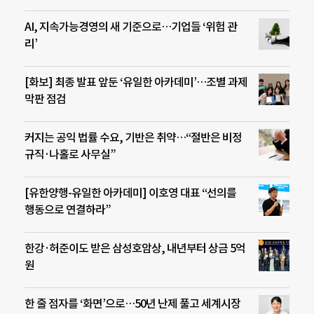
AI, 지속가능경영의 새 기준으로…기업들 ‘위험 관
리’
[화보] 최종 발표 앞둔 ‘유일한 아카데미’…조별 과제
막판 점검
커지는 공익 법률 수요, 기반은 취약…“절반은 비정
규직·나홀로 사무실”
[유한양행-유일한 아카데미] 이호영 대표 “선의를
행동으로 연결하라”
한강·허준이도 받은 삼성호암상, 내년부터 상금 5억
원
한 줄 점자를 ‘화면’으로…50년 난제 풀고 세계시장