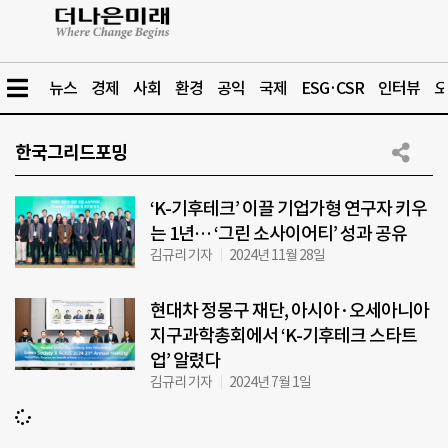
뉴스
경제
사회
환경
공익
국제
ESG·CSR
인터뷰
오
한국그리드포밍
‘K-기후테크’ 이끌 기업가형 연구자 키우
는 1년… ‘그린 소사이어티’ 성과 공유
김규리 기자
2024년 11월 28일
현대차 정몽구 재단, 아시아·오세아니아
지구과학총회에서 ‘K-기후테크 스타트
업’ 알렸다
김규리 기자
2024년 7월 1일