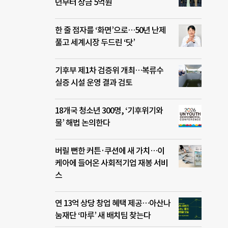
년부터 상금 5억원
한 줄 점자를 ‘화면’으로…50년 난제
풀고 세계시장 두드린 ‘닷’
기후부 제1차 검증위 개최…복류수
실증 시설 운영 결과 검토
18개국 청소년 300명, ‘기후위기와
물’ 해법 논의한다
버릴 뻔한 커튼·쿠션에 새 가치…이
케아에 들어온 사회적기업 재봉 서비
스
연 13억 상당 창업 혜택 제공…아산나
눔재단 ‘마루’ 새 배치팀 찾는다