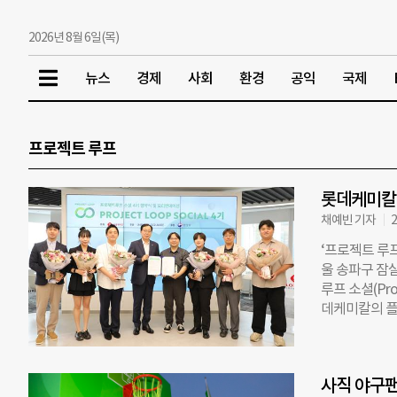
2026년 8월 6일(목)
뉴스
경제
사회
환경
공익
국제
프로젝트 루프
롯데케미칼,
채예빈 기자
2
‘프로젝트 루프
울 송파구 잠
루프 소셜(Pro
데케미칼의 플라
일환으로, 폐
세스를 확장하
처음 시작했으며
사직 야구
서 롯데케미칼