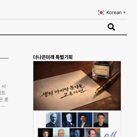
Korean
▼
Korean
▼
더나은미래 특별기획
 서
젝트
은 롯
인의
프로
업을
모집에
스틱