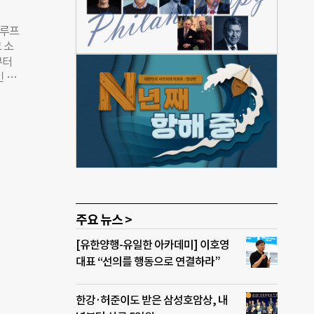
에는
양한
 루프
 선
 소
 플
부터
표적
 ‘프
순환
 이
소셜
플라스
업들
사는
데케미
원선순
고
재 브
이싱
OX
히 관
“롯데
주요 뉴스 >
 좋
[유한양행-유일한 아카데미] 이호영
구단
대표 “선의를 행동으로 연결하라”
성하는
확대하
한강·허준이도 받은 삼성호암상, 내