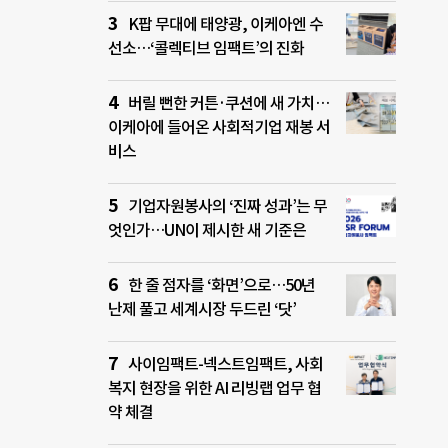
K팝 무대에 태양광, 이케아엔 수
선소…‘콜렉티브 임팩트’의 진화
버릴 뻔한 커튼·쿠션에 새 가치…
이케아에 들어온 사회적기업 재봉 서
비스
기업자원봉사의 ‘진짜 성과’는 무
엇인가…UN이 제시한 새 기준은
한 줄 점자를 ‘화면’으로…50년
난제 풀고 세계시장 두드린 ‘닷’
사이임팩트-넥스트임팩트, 사회
복지 현장을 위한 AI 리빙랩 업무 협
약 체결