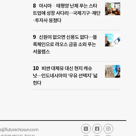
아시아ㆍ태평양 난제 푸는 스타
트업에 성장 사다리…국제기구·재단
·투자사 뭉쳤다
신원이 없으면 신용도 없다…블
록체인으로 라오스 금융 소외 푸는
서울랩스
비싼 대체유 대신 현지 캐슈
넛…인도네시아의 ‘우유 선택지’ 넓
힌다
ss@futurechosun.com