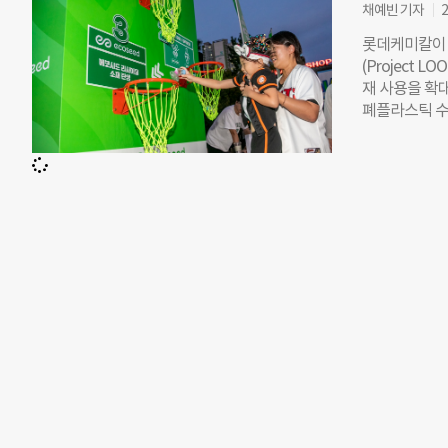
자원의 수거,
채예빈 기자
2
사업 실현금 지
롯데케미칼이 
협력 기회를 
(Project
별 기업 ‘에
재 사용을 확대
라스틱 분해 
폐플라스틱 수
추출 방식 섬
로젝트 루프’
기업 ‘아크론
어오는 중이다
벤처들과의 협
틱 소재를 통합
이 실질적인 
경기 시작 2
칼은 프로젝트
환 퀴즈 등 
랜드 에코시드
티와 바람막이
퀴즈도 함께 
심만 있었는데
케미칼과 같은
겠다”고 말했
과의 협업 외
LOOP Soc
LOOP Clu
기 위한 LOO