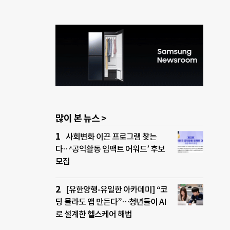
많이 본 뉴스 >
사회변화 이끈 프로그램 찾는
다…‘공익활동 임팩트 어워드’ 후보
모집
[유한양행-유일한 아카데미] “코
딩 몰라도 앱 만든다”…청년들이 AI
로 설계한 헬스케어 해법