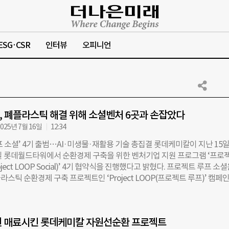
ESG·CSR
인터뷰
오피니언
 폐플라스틱 해결 위해 소셜벤처 6곳과 손잡았다
025년 7월 16일
12:34
 소셜’ 4기 출범…AI·미생물·재활용 기술 총집결 롯데케미칼이 지난 15일
실 롯데월드타워에서 순환경제 구축을 위한 벤처기업 지원 프로그램 ‘프로
ject LOOP Social)’ 4기 협약식을 진행했다고 밝혔다. 프로젝트 루프 소셜
스틱 순환경제 구축 프로젝트인 ‘Project LOOP(프로젝트 루프)’ 캠페
플라스틱 재생과 관련된 스타트업 기업을 발굴하고 육성하여 자원 선순환 
는 활동이다. 롯데케미칼은 2020년 소셜벤처 기업 8개사와 함께 시범사
, 현재까지 1~3기 정식 사업 포함 총 19개 기업을 지원했다. 이번 4기 
팬 매료시킨 롯데케미칼 자원선순환 프로젝트
은 프로젝트 루프 주관 기업인 임팩트스퀘어와 함께 심사를 진행해 플라