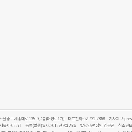
울 중구 세종대로 135-9, 4층(태평로1가) 대표전화: 02-732-7868 기사제보:
pre
울 아 02271 등록(발행)일자: 2012년 9월 25일 발행인/편집인: 김윤곤 청소년