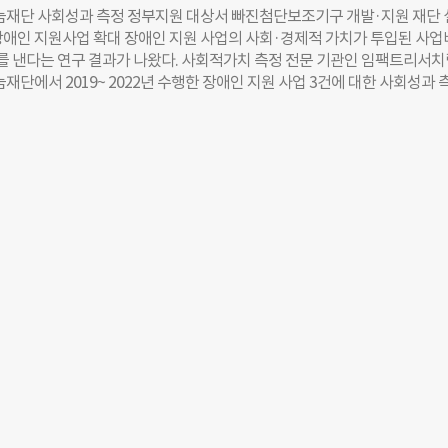
. 이번 행사에서는 우리나라 기업의 활약이 두드러졌다. 포스코, 포스코1
재단 사회성과 측정 정부지원 대상서 빠진첨단보조기구 개발·지원 재단 
차정몽구재단, SK, SK사회적가치연구원 관계자들은 주요 세션 무대에 올라
장애인 지원사업 확대 장애인 지원 사업의 사회·경제적 가치가 투입된 사업
 사례를 공유했다. 포스코는 울릉도 앞바다에 바다숲을 조성해 탄소중립을
효과를 낸다는 연구 결과가 나왔다. 사회적가치 측정 전문 기관인 임팩트리서
정받아 혁신상(Innovation Awards) 환경 부문 수상자로 선정되기도 했다
단에서 2019~ 2022년 수행한 장애인 지원 사업 3건에 대한 사회성과 
는 최초 수상이다. 최영 포스코 기업시민실장은 “최근 세계에서 우리나라
 발표했다. 이번 연구는 장애인 지원 사업의 사회·경제적 효과를 정량적으로
 한국 기업들이 참석자들에게 큰 주목을 받았다”면서 “발표 현장에서 관
사업 개선점을 찾기 위해 진행됐다. 연구 결과, 재단에서 사업비 61억원을 
수 있었다”고 말했다. 임직원 98%가 만드는 소셜임팩트 “포스코1%나눔재
회성과 규모는 166억2000만원으로 측정됐다. 사업비 대비 사회성과 창출 
임직원이 자발적으로 봉사와 나눔에 참여할 수 있도록 지원해 지금은 참여
이었다. 사회성과 창출 배수가 2.0이라면 100만원을 투입해 200만원의 사회 
다. 이 일을 담당하면서 느낀 건 직원들이 직접 나눔의 효과를 체험할 수 
 의미다. 지원사업 성과측정, 사업비 대비 2.7배 이번 연구에서는 포스코1
다.” 행사 둘째 날이었던 지난 1일 최영 실장은 ‘임팩트의 성장(Grow Your
 2019년부터 2022년까지 4년간 운영한 ▲국가유공자 첨단 보조기구 지원
pand Your Team)’ 세션에서 CSR의
 장애인 첨단 보조기구 지원 사업 ‘희망날개’ ▲장애인 공간 복지 지원 사업
3개를 분석했다. 세부적으로 살펴보면, 첨단 보조기구를 지원하는 ‘국가유공
희망날개’의 경우 연평균 사업비 대비 사회성과 창출 배수가 2.6으로 나타났다
 지원 사업에 27억원, 희망날개에 15억원을 투입해 각각 70억2000만원, 
 낸 셈이다. 이번 연구를 수행한 임팩트리서치랩은 “맞춤형 첨단 보조기구
 당사자의 신체적 부담 감소, 활동 편의성의 증가, 긍정적인 심리적 변화 발
 본업 활동 활성화 등의 효과를 확인할 수 있었다”라며 “특히 지원 사업으
이해관계자들에게 미칠 수 있는 다양한 변화와 성장의