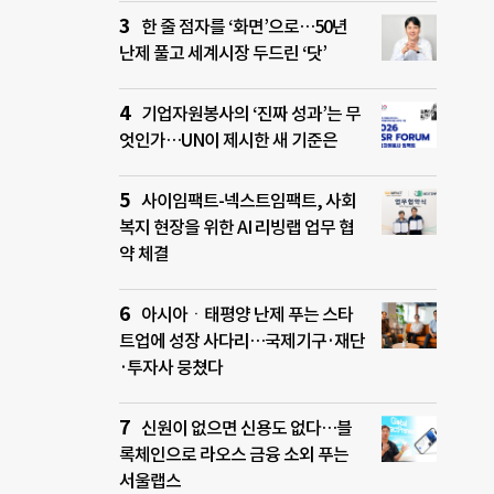
한 줄 점자를 ‘화면’으로…50년
난제 풀고 세계시장 두드린 ‘닷’
기업자원봉사의 ‘진짜 성과’는 무
엇인가…UN이 제시한 새 기준은
사이임팩트-넥스트임팩트, 사회
복지 현장을 위한 AI 리빙랩 업무 협
약 체결
아시아ㆍ태평양 난제 푸는 스타
트업에 성장 사다리…국제기구·재단
·투자사 뭉쳤다
신원이 없으면 신용도 없다…블
록체인으로 라오스 금융 소외 푸는
서울랩스