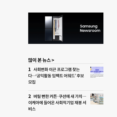
많이 본 뉴스 >
사회변화 이끈 프로그램 찾는
다…‘공익활동 임팩트 어워드’ 후보
모집
버릴 뻔한 커튼·쿠션에 새 가치…
이케아에 들어온 사회적기업 재봉 서
비스