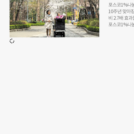
디어를 나눴다
포스코1%나눔
눔재단, 현대
10주년 맞아
셜임팩트 확산
비 2.7배 
당긴 공로를 인
포스코1%나눔재
시아 기업으로
결과를 30일
이 높아지면서
가하고, 향후 
열기를 느낄 
해 창출한 사
립 초기부터 
는 약 2.72
98%에 이릅니
가 발생했다는
야 한다는 겁니
눔재단이 지난
Impact: Ex
업 ▲소외 계층
망공간’ 등 
원 사업’과 ‘
단은 국가유공자
억원의 효과를
을 통한 장애인
다양한 여가와
사자와 주변 