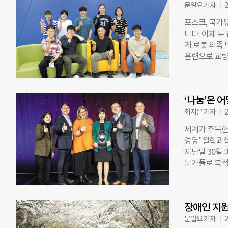
이사장 및 포스
문일요 기자
2
직원들을 대표
포스코, 국가
의 의미를 담
니다. 이제 두
국가를 위해 
게 로봇 의족 
훈부 강윤진 
훈련으로 교량 
단에 감사드린
기였다. 당시
착하기 위해 
겼다고 했다. 
복무 중 유격
움을 받아 직
중 손 일부를
‘나눔’은 
그의 투병 생
씨는 “휠체어
했다. 다리를 
최지은 기자
2
휠체어를 지원
서른아홉이었다
세계가 주목한
했다. 고씨는
경영’ 철학과
고 했다”면서
지난달 30일
았다”고 했다
문가들로 북적였
이 가운데 1
콘퍼런스(ICC
받았다. 공상
연구소(BCC
종을 군 복무
주체로 보고,
이나 의료기구
장애인 지원
런스의 슬로건은 
돼 있다. 국
슬레, 월트디즈
문일요 기자
2