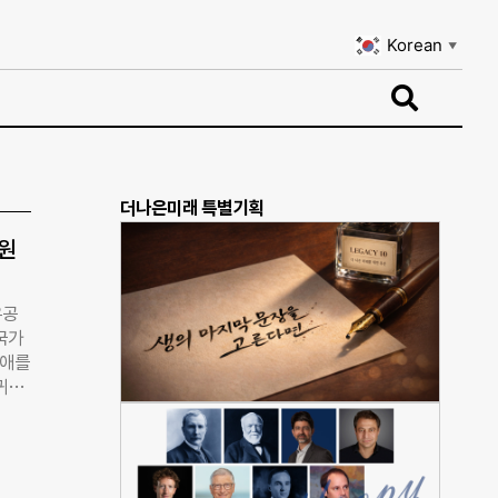
Korean
▼
Korean
▼
더나은미래 특별기획
원
유공
국가
장애를
귀와
 대
에게
원 대
윤종진