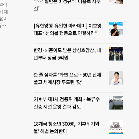
%나
약…“절반은 비정규직·나홀로 사무
설립
 소
실”
비 대
 앞
치랩이
. 아
측정
[유한양행-유일한 아카데미] 이호영
 위상
 평
대표 “선의를 행동으로 연결하라”
심의
투입
단 설
배수
율이
한강·허준이도 받은 삼성호암상, 내
성과
있어
년부터 상금 5억원
%나
 사
 ‘희
한 줄 점자를 ‘화면’으로…50년 난제
자 지
풀고 세계시장 두드린 ‘닷’
. 재
39
기후부 제1차 검증위 개최…복류수
 사용
실증 시설 운영 결과 검토
생,
로 당
18개국 청소년 300명, ‘기후위기와
물’ 해법 논의한다