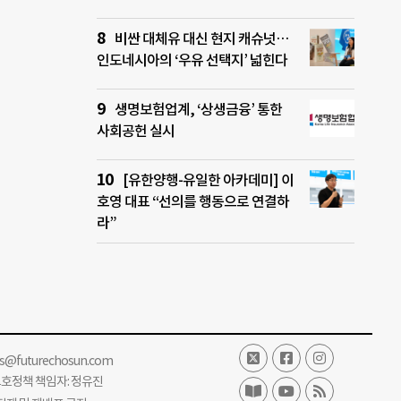
비싼 대체유 대신 현지 캐슈넛…
인도네시아의 ‘우유 선택지’ 넓힌다
생명보험업계, ‘상생금융’ 통한
사회공헌 실시
[유한양행-유일한 아카데미] 이
호영 대표 “선의를 행동으로 연결하
라”
ss@futurechosun.com
보호정책 책임자: 정유진