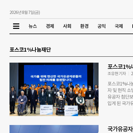
2026년 8월 7일(금)
뉴스
경제
사회
환경
공익
국제
포스코1%나눔재단
포스코1%
조유현 기자
2
포스코1%나눔
자 및 현직 
유공자 첨단보
입게 된 국가
실질적인 자립
표 사회공헌 사
로봇 의수·의족
국가유공자
상자로 선정된