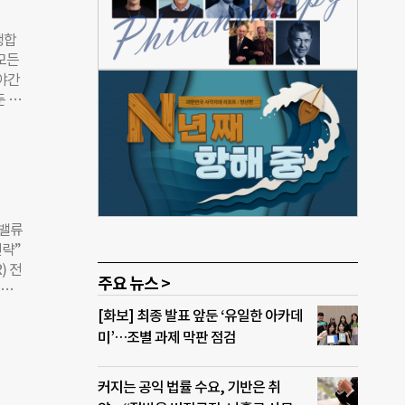
 임
존경
생합
룹은
 모든
국가보
 야간
눔재
둔 시
 정
 생
 군
 도
작업
다.
이지운
발생
첨단
 나이
불편
얼밸류
어렵다
략”
 않
) 전
이다.
주요 뉴스 >
시민
정을
시민
[화보] 최종 발표 앞둔 ‘유일한 아카데
 골육
여하는
미’…조별 과제 막판 점검
 연금
콘퍼
제외
 네
커지는 공익 법률 수요, 기반은 취
 아이