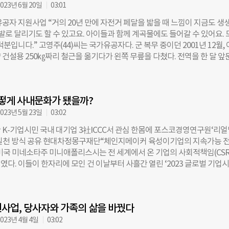
코그룹 장인화 회장 등 약 50여 명이 참석했다. 장인화 회장은 “포스코그룹
023년 6월 20일
03:01
하여 나라를 위해 헌신한 국가유공자 등 우리시대의 영웅들에게 감사와 
유공자 지원사업 “거의 20년 만에 자전거 페달을 밟을 때 느낌이 지금도 생
은 작은 보답을 할 수 있어 영광으로 생각한다”며 “앞으로도 우리 포스코그
 발로 달리기도 할 수 있고요. 아이들과 함께 계곡물에도 들어갈 수 있어요.
헌신한 영웅들을 잊지 않는 활동을 지속적으로 펼쳐 나가겠다”고 말했다. 
덕분입니다.” 고영주(44)씨는 국가유공자다. 군 복무 중이던 2001년 12월,
차관은 “매년 국가유공자 분들께 첨단보조기구를 지원해주는 포스코1%나
건설용 250㎏짜리 철근을 옮기다가 왼쪽 무릎을 다쳤다. 전역을 한 달 앞
다”며 “국가보훈부는 나라를 위해 헌신한 분을 존중하고 예우하는 문화를
 제대로 된 치료를 받지 못했다. 이듬해 병원에 갔더니 무릎뼈에 악성 종양이
최선을 다하겠다”고 말했다. 이날 전달식에서는 참석자들을 대표해 1999년
희소암의 일종인 ‘골육종’이었다. 치료비로만 2억원을 썼다. 고씨는 “주변의
 훈련에서 하반신 마비를 입게 된 국가유공자 이지운 씨와, 군 장갑차 정비 
접 국가보훈처에 국가유공자 신청을 했고 전역 7년 만에 인정받았다”고 말했
 잃은 김도경 중사가 각각 첨단휠체어와 로봇 의수를 받았다. 국가유공자 
어떻게 사내문화가 됐을까?
활은 계속됐다. 2015년에는 수술로 삽입한 인공관절이 부러지면서 염증이 
로 생활해야 하는 만큼 일상의 어려움이 많은데 포스코1%나눔재단에서 
살리기 위해 수술만 40차례 했지만, 결국 2017년 왼쪽 다리를 잃었다. 당시
023년 5월 23일
03:02
해 준 덕분에 이동과 활동에 제약이 크게 해소되어 현재
. 당시 정부에서 기계식 의족을 지원했지만 일상을 회복하기에는 무척 
 K-기업시민 국내 대기업 3社ICCC서 관심 한몸에 포스코경영연구원‘리
 “보훈처에 문의했더니 예산이 한정돼 있어서 원하는 의족을 지급하기는 
실천 방식 공유 현대차정몽구재단“체인지메이커 육성이기업의 지속가능 전
 “보조금에 사비를 보태서 다른 의족을 구하고 싶었지만 그마저도 승인되지
 미국 미네소타주 미니애폴리스시는 전 세계에서 온 기업의 사회적책임(CSR
. 로봇 의족이 바꾼 일상 국내 전상·공상으로 퇴직한 국가유공자는 60만명
다. 이들이 한자리에 모인 건 이날부터 사흘간 열린 ‘2023 글로벌 기업
2만명이 장애인이다. 고영주씨는 2008년 국가보훈처로부터 공상(公傷) 판
C)’에 참석하기 위해서다. ICCC는 미국 보스턴칼리지 경영대학 산하 기업
은 교육이나 훈련 과정에서 입은 상해를 뜻한다. 보훈처가 제대 후 확진받은
CC)가 매년 개최하는 국제 행사다. 기업도 사회의 일원으로서 공동체에 기
 중 부상으로 인한 질병으로 인정한 것이다. 국가유공자는 상이등급에 따라
 이를 바탕으로 실행할 수 있는 다양한 활동에 대해 논의하는 자리다. 올해 
 등이 제공되지만, 로봇 의족과 같은 첨단보조기구는 정부 지원 대상에서 
사업, 당사자와 가족의 삶을 바꿨다
‘회복탄력성을 다시 생각하다(Rethink Resilience)’였다. 제너럴모터스,
가보훈부의 보철구 지원
니, 페덱스 등 다양한 산업군의 기업 리더와 실무자 500여 명이 노하우와
023년 4월 4일
03:02