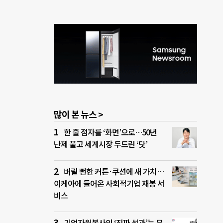
많이 본 뉴스 >
한 줄 점자를 ‘화면’으로…50년
난제 풀고 세계시장 두드린 ‘닷’
버릴 뻔한 커튼·쿠션에 새 가치…
이케아에 들어온 사회적기업 재봉 서
비스