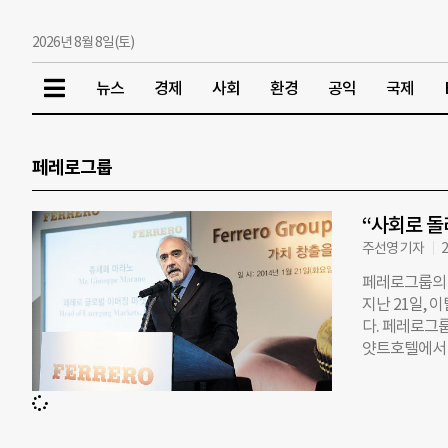
2026년 8월 8일(토)
뉴스
경제
사회
환경
공익
국제
페레로그룹
“사회로 돌
주선영 기자
2
페레로그룹의 
지난 21일,
다. 페레로그
얏트호텔에서 
레로 로쉐, 킨
계연도 기준 5
로 46개의 법
책임 보고서’를