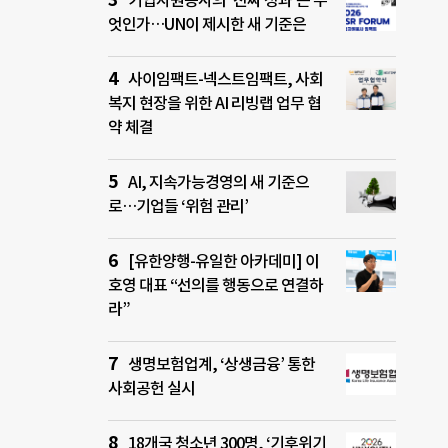
기업자원봉사의 ‘진짜 성과’는 무
엇인가…UN이 제시한 새 기준은
사이임팩트-넥스트임팩트, 사회
복지 현장을 위한 AI 리빙랩 업무 협
약 체결
AI, 지속가능경영의 새 기준으
로…기업들 ‘위험 관리’
[유한양행-유일한 아카데미] 이
호영 대표 “선의를 행동으로 연결하
라”
생명보험업계, ‘상생금융’ 통한
사회공헌 실시
18개국 청소년 300명, ‘기후위기