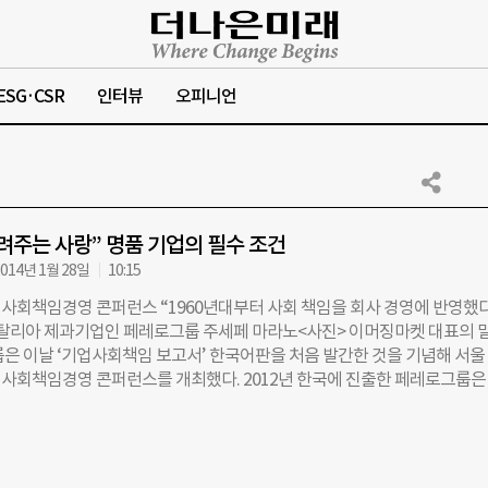
ESG·CSR
인터뷰
오피니언
려주는 사랑” 명품 기업의 필수 조건
014년 1월 28일
10:15
사회책임경영 콘퍼런스 “1960년대부터 사회 책임을 회사 경영에 반영했다
 이탈리아 제과기업인 페레로그룹 주세페 마라노<사진> 이머징마켓 대표의 
룹은 이날 ‘기업사회책임 보고서’ 한국어판을 처음 발간한 것을 기념해 서울
사회책임경영 콘퍼런스를 개최했다. 2012년 한국에 진출한 페레로그룹은
더 초콜릿, 누텔라 등을 생산하는 세계 4대 제과그룹으로, 지난해 2012·201
16억원의 매출액을 기록했다. 생산 공장만도 전 세계 20개에 달하고, 세계
인체, 6개의 농업 기업, 3만여명의 직원을 보유하고 있다. 2010년부터 ‘기
 발간하기 시작, 이번이 네 번째다. 페레로그룹은 이날 CSR의 4대 기본 축