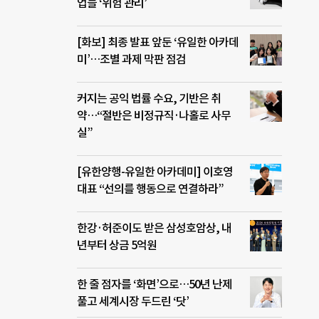
업들 ‘위험 관리’
[화보] 최종 발표 앞둔 ‘유일한 아카데
미’…조별 과제 막판 점검
커지는 공익 법률 수요, 기반은 취
약…“절반은 비정규직·나홀로 사무
실”
[유한양행-유일한 아카데미] 이호영
대표 “선의를 행동으로 연결하라”
한강·허준이도 받은 삼성호암상, 내
년부터 상금 5억원
한 줄 점자를 ‘화면’으로…50년 난제
풀고 세계시장 두드린 ‘닷’