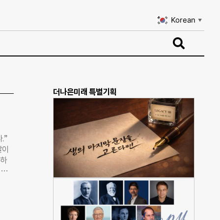
Korean
▼
Korean
▼
더나은미래 특별기획
.”
말이
 하
 페
3 회
적으
업사회
인 ▲