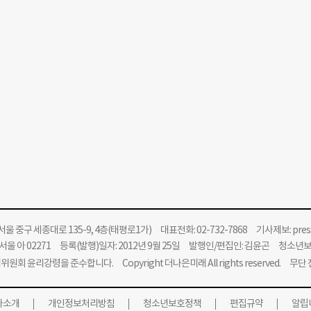
울 중구 세종대로 135-9, 4층(태평로1가) 대표전화: 02-732-7868 기사제보:
pre
울 아 02271 등록(발행)일자: 2012년 9월 25일 발행인/편집인: 김윤곤 청소년
위원회 윤리강령을 준수합니다.
Copyright 더나은미래 All rights reserved. 무
사소개
개인정보처리방침
청소년보호정책
편집규약
알립