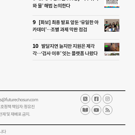
와 물’ 해법 논의한다
[화보] 최종 발표 앞둔 ‘유일한 아
카데미’…조별 과제 막판 점검
발달지연 늘지만 지원은 제각
각…‘검사 이후’ 잇는 플랫폼 나왔다
ss@futurechosun.com
보호정책 책임자: 정유진
단 전재 및 재배포 금지.
니다