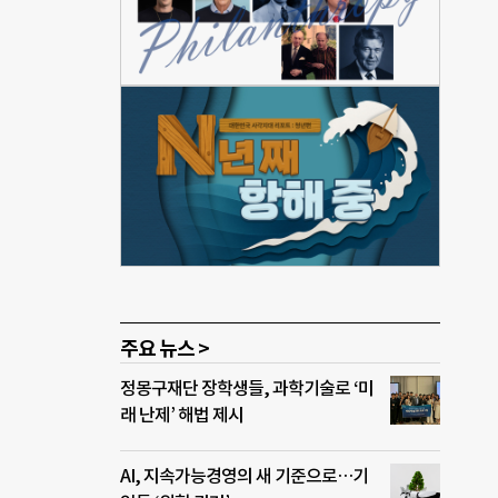
대표
상품
 한
등 빈
전량
원재
포츠
. 김
다”며
주요 뉴스 >
정몽구재단 장학생들, 과학기술로 ‘미
래 난제’ 해법 제시
AI, 지속가능경영의 새 기준으로…기