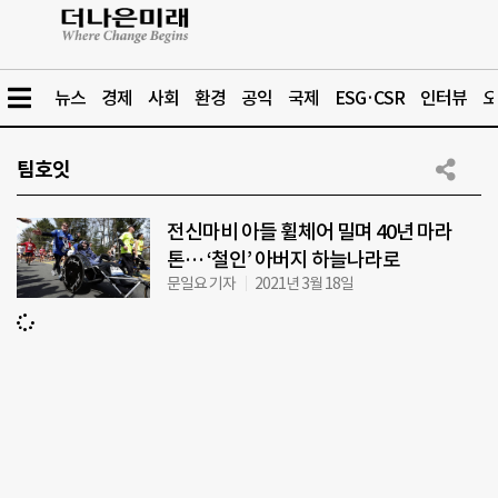
뉴스
경제
사회
환경
공익
국제
ESG·CSR
인터뷰
오
팀호잇
전신마비 아들 휠체어 밀며 40년 마라
톤… ‘철인’ 아버지 하늘나라로
문일요 기자
2021년 3월 18일