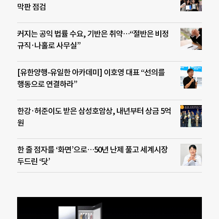
막판 점검
커지는 공익 법률 수요, 기반은 취약…“절반은 비정
규직·나홀로 사무실”
[유한양행-유일한 아카데미] 이호영 대표 “선의를
행동으로 연결하라”
한강·허준이도 받은 삼성호암상, 내년부터 상금 5억
원
한 줄 점자를 ‘화면’으로…50년 난제 풀고 세계시장
두드린 ‘닷’