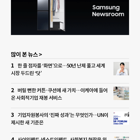
많이 본 뉴스 >
한 줄 점자를 ‘화면’으로…50년 난제 풀고 세계
시장 두드린 ‘닷’
버릴 뻔한 커튼·쿠션에 새 가치…이케아에 들어
온 사회적기업 재봉 서비스
기업자원봉사의 ‘진짜 성과’는 무엇인가…UN이
제시한 새 기준은
사이임팩트-넥스트임팩트, 사회복지 현장을 위