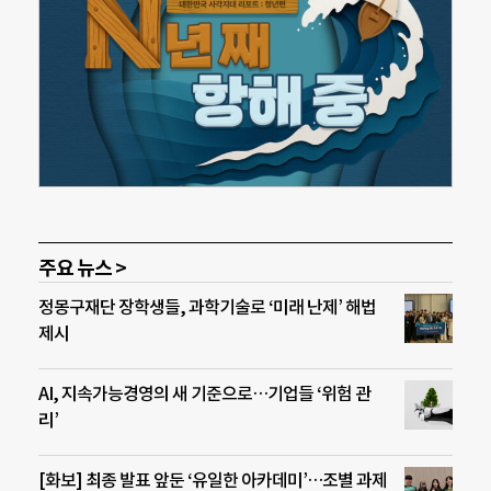
주요 뉴스 >
정몽구재단 장학생들, 과학기술로 ‘미래 난제’ 해법
제시
AI, 지속가능경영의 새 기준으로…기업들 ‘위험 관
리’
[화보] 최종 발표 앞둔 ‘유일한 아카데미’…조별 과제