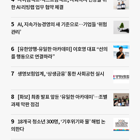
한 AI 리빙랩 업무 협약 체결
AI, 지속가능경영의 새 기준으로…기업들 ‘위험
관리’
[유한양행-유일한 아카데미] 이호영 대표 “선의
를 행동으로 연결하라”
생명보험업계, ‘상생금융’ 통한 사회공헌 실시
[화보] 최종 발표 앞둔 ‘유일한 아카데미’…조별
과제 막판 점검
18개국 청소년 300명, ‘기후위기와 물’ 해법 논
의한다