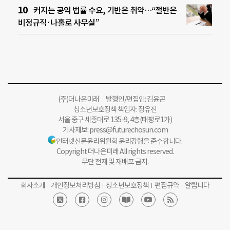
커지는 공익 법률 수요, 기반은 취약…“절반은
비정규직·나홀로 사무실”
(주)더나은미래 발행인/편집인: 김윤곤
청소년보호정책 책임자: 정유진
서울 중구 세종대로 135-9, 4층(태평로1가)
기사제보:
press@futurechosun.com
인터넷신문윤리위원회 윤리강령을 준수합니다.
Copyright 더나은미래 All rights reserved.
무단 전재 및 재배포 금지.
회사소개
개인정보처리방침
청소년보호정책
편집규약
알립니다