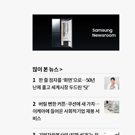
많이 본 뉴스 >
한 줄 점자를 ‘화면’으로…50년
난제 풀고 세계시장 두드린 ‘닷’
버릴 뻔한 커튼·쿠션에 새 가치…
이케아에 들어온 사회적기업 재봉 서
비스