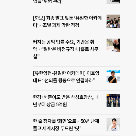
업들 ‘위험 관리’
[화보] 최종 발표 앞둔 ‘유일한 아카데
미’…조별 과제 막판 점검
커지는 공익 법률 수요, 기반은 취
약…“절반은 비정규직·나홀로 사무
실”
[유한양행-유일한 아카데미] 이호영
대표 “선의를 행동으로 연결하라”
한강·허준이도 받은 삼성호암상, 내
년부터 상금 5억원
한 줄 점자를 ‘화면’으로…50년 난제
풀고 세계시장 두드린 ‘닷’