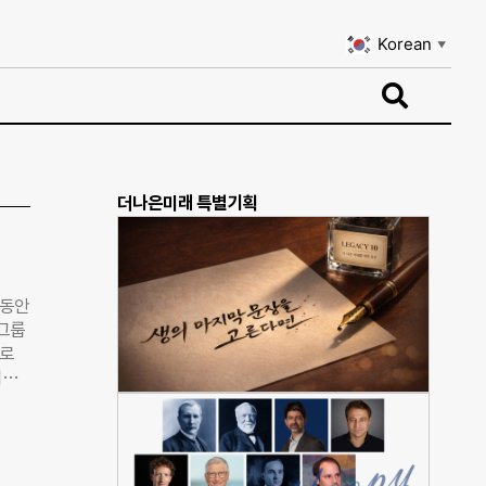
Korean
▼
Korean
▼
더나은미래 특별기획
 동안
 그룹
해로
회장
회사
 “현
 개발
의 중