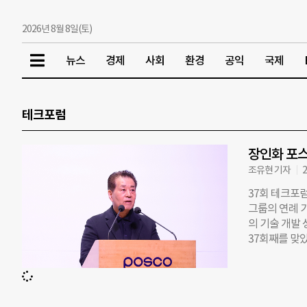
2026년 8월 8일(토)
뉴스
경제
사회
환경
공익
국제
테크포럼
장인화 포스
조유현 기자
2
37회 테크포
그룹의 연례 기
의 기술 개발 
37회째를 맞
을 비롯해 주요
에서 현 경영
장과 연구소가 
속도를 높여야