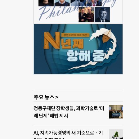
 또
 밝혔
술대
 총
극재연
화한
 공정
전구체
주요 뉴스 >
정몽구재단 장학생들, 과학기술로 ‘미
래 난제’ 해법 제시
AI, 지속가능경영의 새 기준으로…기