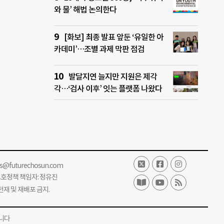
와 물’ 해법 논의한다
[화보] 최종 발표 앞둔 ‘유일한 아
카데미’…조별 과제 막판 점검
발달지연 늘지만 지원은 제각
각…‘검사 이후’ 잇는 플랫폼 나왔다
ss@futurechosun.com
보호정책 책임자: 정유진
단 전재 및 재배포 금지.
니다