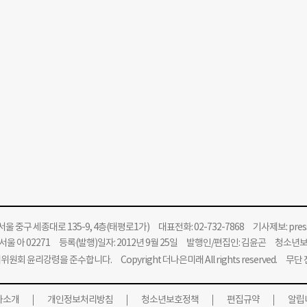
울 중구 세종대로 135-9, 4층(태평로1가) 대표전화: 02-732-7868 기사제보:
pre
울 아 02271 등록(발행)일자: 2012년 9월 25일 발행인/편집인: 김윤곤 청소년
위원회 윤리강령을 준수합니다.
Copyright 더나은미래 All rights reserved. 무
사소개
개인정보처리방침
청소년보호정책
편집규약
알립