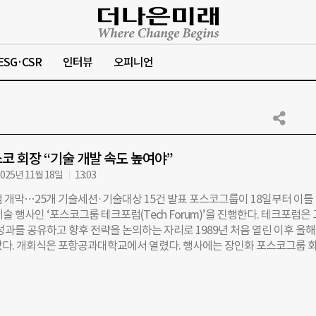
ESG·CSR
인터뷰
오피니언
코 회장 “기술 개발 속도 높여야”
025년 11월 18일
13:03
럼 개막…25개 기술세션·기술대상 15건 발표 포스코그룹이 18일부터 이틀
술 행사인 ‘포스코그룹 테크포럼(Tech Forum)’을 진행한다. 테크포럼은
성과를 공유하고 향후 전략을 논의하는 자리로 1989년 처음 열린 이후 올
았다. 개회식은 포항공과대학교에서 열렸다. 행사에는 장인화 포스코그룹 
 계열사 대표와 기술 조직 임직원 등 약 1300명이 참석했다. 장 회장은 개
 환경을 언급하며 “기술 혁신은 불확실성을 극복하기 위한 핵심 수단”이라며
함께 참여하는 원팀(One-Team) 방식의 초격차 기술 과제를 추진해 기술
 한다”고 강조했다. 이어 철강 및 이차전지소재 사업과 관련해 “자원 확보