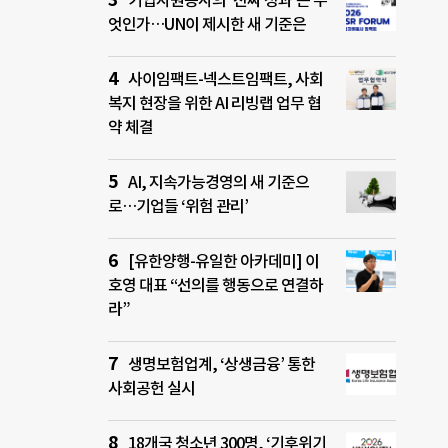
기업자원봉사의 ‘진짜 성과’는 무
엇인가…UN이 제시한 새 기준은
사이임팩트-넥스트임팩트, 사회
복지 현장을 위한 AI 리빙랩 업무 협
약 체결
AI, 지속가능경영의 새 기준으
로…기업들 ‘위험 관리’
[유한양행-유일한 아카데미] 이
호영 대표 “선의를 행동으로 연결하
라”
생명보험업계, ‘상생금융’ 통한
사회공헌 실시
18개국 청소년 300명, ‘기후위기