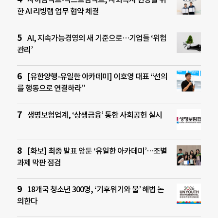
한 AI 리빙랩 업무 협약 체결
AI, 지속가능경영의 새 기준으로…기업들 ‘위험
관리’
[유한양행-유일한 아카데미] 이호영 대표 “선의
를 행동으로 연결하라”
생명보험업계, ‘상생금융’ 통한 사회공헌 실시
[화보] 최종 발표 앞둔 ‘유일한 아카데미’…조별
과제 막판 점검
18개국 청소년 300명, ‘기후위기와 물’ 해법 논
의한다