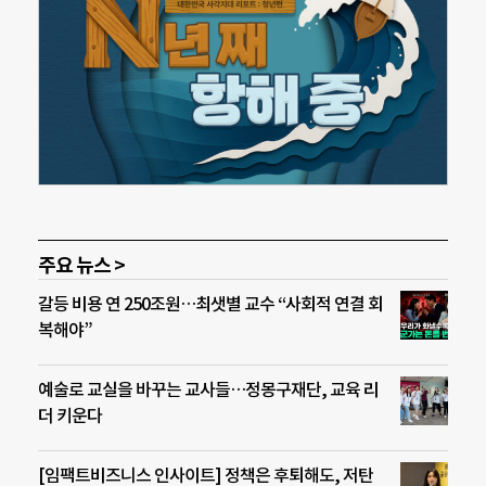
주요 뉴스 >
갈등 비용 연 250조원…최샛별 교수 “사회적 연결 회
복해야”
예술로 교실을 바꾸는 교사들…정몽구재단, 교육 리
더 키운다
[임팩트비즈니스 인사이트] 정책은 후퇴해도, 저탄