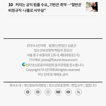
커지는 공익 법률 수요, 기반은 취약…“절반은
비정규직·나홀로 사무실”
(주)더나은미래 발행인/편집인: 김윤곤
청소년보호정책 책임자: 정유진
서울 중구 세종대로 135-9, 4층(태평로1가)
기사제보:
press@futurechosun.com
인터넷신문윤리위원회 윤리강령을 준수합니다.
Copyright 더나은미래 All rights reserved.
무단 전재 및 재배포 금지.
회사소개
개인정보처리방침
청소년보호정책
편집규약
알립니다