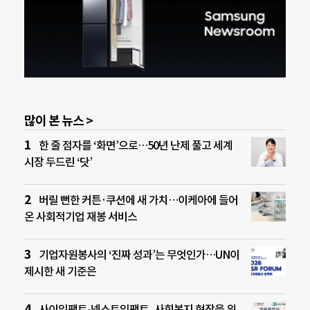
많이 본 뉴스 >
한 줄 점자를 ‘화면’으로…50년 난제 풀고 세계
시장 두드린 ‘닷’
버릴 뻔한 커튼·쿠션에 새 가치…이케아에 들어
온 사회적기업 재봉 서비스
기업자원봉사의 ‘진짜 성과’는 무엇인가…UN이
제시한 새 기준은
사이임팩트-넥스트임팩트, 사회복지 현장을 위