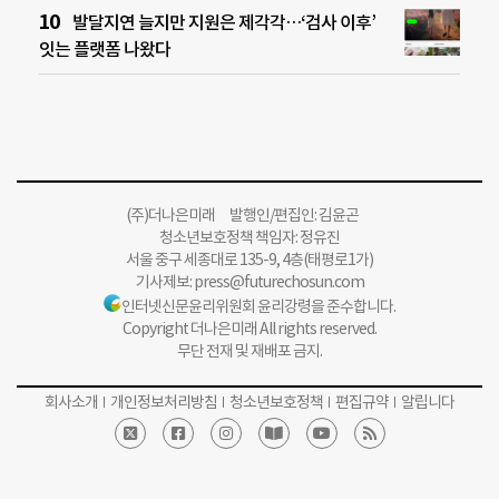
발달지연 늘지만 지원은 제각각…‘검사 이후’
잇는 플랫폼 나왔다
(주)더나은미래 발행인/편집인: 김윤곤
청소년보호정책 책임자: 정유진
서울 중구 세종대로 135-9, 4층(태평로1가)
기사제보:
press@futurechosun.com
인터넷신문윤리위원회 윤리강령을 준수합니다.
Copyright 더나은미래 All rights reserved.
무단 전재 및 재배포 금지.
회사소개
개인정보처리방침
청소년보호정책
편집규약
알립니다