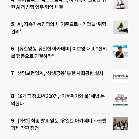
한 AI 리빙랩 업무 협약 체결
AI, 지속가능경영의 새 기준으로…기업들 ‘위험
관리’
[유한양행-유일한 아카데미] 이호영 대표 “선의
를 행동으로 연결하라”
생명보험업계, ‘상생금융’ 통한 사회공헌 실시
18개국 청소년 300명, ‘기후위기와 물’ 해법 논
의한다
[화보] 최종 발표 앞둔 ‘유일한 아카데미’…조별
과제 막판 점검