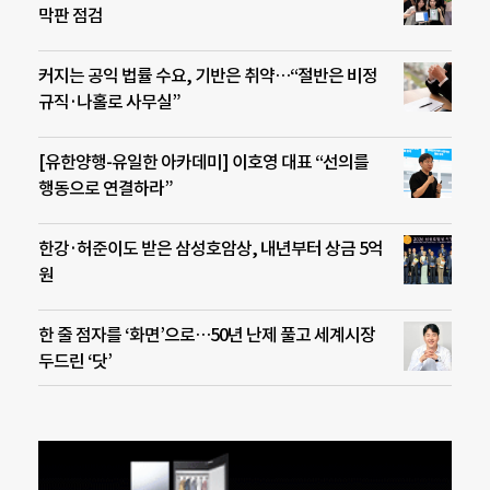
막판 점검
커지는 공익 법률 수요, 기반은 취약…“절반은 비정
규직·나홀로 사무실”
[유한양행-유일한 아카데미] 이호영 대표 “선의를
행동으로 연결하라”
한강·허준이도 받은 삼성호암상, 내년부터 상금 5억
원
한 줄 점자를 ‘화면’으로…50년 난제 풀고 세계시장
두드린 ‘닷’