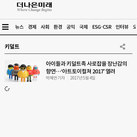
뉴스
경제
사회
환경
공익
국제
ESG·CSR
인터뷰
오
키덜트
아이들과 키덜트족 사로잡을 장난감의
향연…‘아트토이컬쳐 2017’ 열려
박혜연 기자
2017년 5월 4일