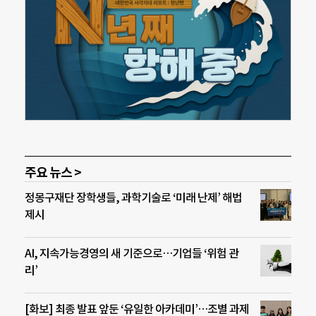
주요 뉴스 >
정몽구재단 장학생들, 과학기술로 ‘미래 난제’ 해법
제시
AI, 지속가능경영의 새 기준으로…기업들 ‘위험 관
리’
[화보] 최종 발표 앞둔 ‘유일한 아카데미’…조별 과제