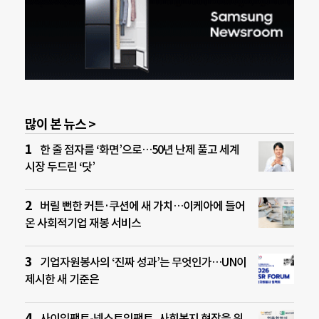
많이 본 뉴스 >
한 줄 점자를 ‘화면’으로…50년 난제 풀고 세계
시장 두드린 ‘닷’
버릴 뻔한 커튼·쿠션에 새 가치…이케아에 들어
온 사회적기업 재봉 서비스
기업자원봉사의 ‘진짜 성과’는 무엇인가…UN이
제시한 새 기준은
사이임팩트-넥스트임팩트, 사회복지 현장을 위