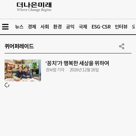
뉴스
경제
사회
환경
공익
국제
ESG·CSR
인터뷰
오
퀴어퍼레이드
‘꽁치’가 행복한 세상을 위하여
권보람 기자
2016년 12월 16일