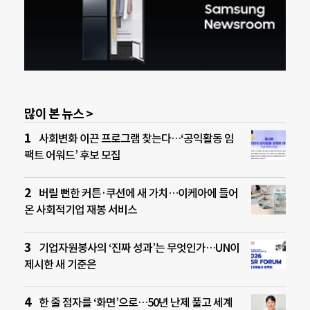
많이 본 뉴스 >
사회변화 이끈 프로그램 찾는다…‘공익활동 임
팩트 어워드’ 후보 모집
버릴 뻔한 커튼·쿠션에 새 가치…이케아에 들어
온 사회적기업 재봉 서비스
기업자원봉사의 ‘진짜 성과’는 무엇인가…UN이
제시한 새 기준은
한 줄 점자를 ‘화면’으로…50년 난제 풀고 세계