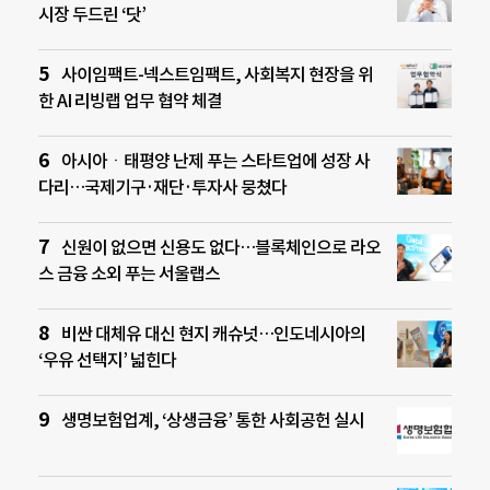
시장 두드린 ‘닷’
사이임팩트-넥스트임팩트, 사회복지 현장을 위
한 AI 리빙랩 업무 협약 체결
아시아ㆍ태평양 난제 푸는 스타트업에 성장 사
다리…국제기구·재단·투자사 뭉쳤다
신원이 없으면 신용도 없다…블록체인으로 라오
스 금융 소외 푸는 서울랩스
비싼 대체유 대신 현지 캐슈넛…인도네시아의
‘우유 선택지’ 넓힌다
생명보험업계, ‘상생금융’ 통한 사회공헌 실시