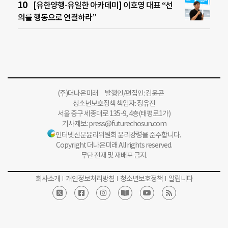
[유한양행-유일한 아카데미] 이호영 대표 “선
의를 행동으로 연결하라”
(주)더나은미래 발행인/편집인: 김윤곤
청소년보호정책 책임자: 정유진
서울 중구 세종대로 135-9, 4층(태평로1가)
기사제보:
press@futurechosun.com
인터넷신문윤리위원회 윤리강령을 준수합니다.
Copyright 더나은미래 All rights reserved.
무단 전재 및 재배포 금지.
회사소개
개인정보처리방침
청소년보호정책
알립니다