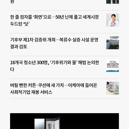
원
한 줄 점자를 ‘화면’으로…50년 난제 풀고 세계시장
두드린 ‘닷’
기후부 제1차 검증위 개최…복류수 실증 시설 운영
결과 검토
18개국 청소년 300명, ‘기후위기와 물’ 해법 논의한
다
버릴 뻔한 커튼·쿠션에 새 가치…이케아에 들어온
사회적기업 재봉 서비스