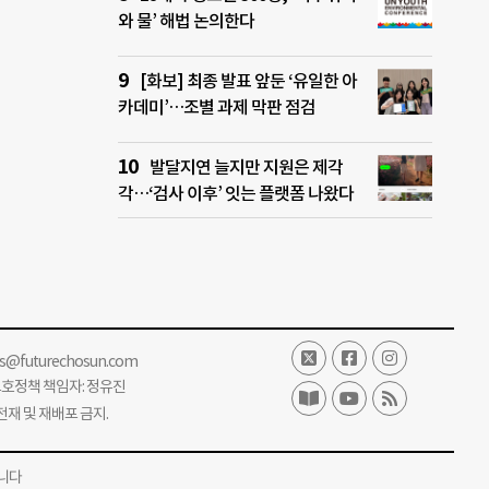
와 물’ 해법 논의한다
[화보] 최종 발표 앞둔 ‘유일한 아
카데미’…조별 과제 막판 점검
발달지연 늘지만 지원은 제각
각…‘검사 이후’ 잇는 플랫폼 나왔다
ss@futurechosun.com
보호정책 책임자: 정유진
단 전재 및 재배포 금지.
니다