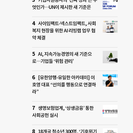
기업자원봉사의 ‘진짜 성과’는 무
엇인가…UN이 제시한 새 기준은
사이임팩트-넥스트임팩트, 사회
복지 현장을 위한 AI 리빙랩 업무 협
약 체결
AI, 지속가능경영의 새 기준으
로…기업들 ‘위험 관리’
[유한양행-유일한 아카데미] 이
호영 대표 “선의를 행동으로 연결하
라”
생명보험업계, ‘상생금융’ 통한
사회공헌 실시
18개국 청소년 300명, ‘기후위기