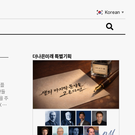
Korean
▼
Korean
▼
더나은미래 특별기획
콤플
만들
을 주
X 임
 조성
하고
 사