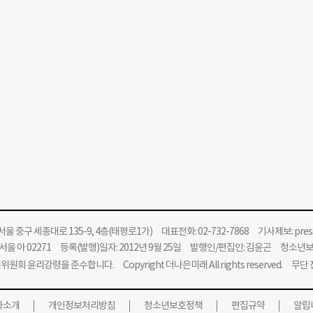
울 중구 세종대로 135-9, 4층(태평로1가) 대표전화: 02-732-7868 기사제보:
pre
울 아 02271 등록(발행)일자: 2012년 9월 25일 발행인/편집인: 김윤곤 청소년
위원회 윤리강령을 준수합니다.
Copyright 더나은미래 All rights reserved. 무
사소개
개인정보처리방침
청소년보호정책
편집규약
알립