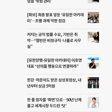
업들 ‘위험 관리’
[화보] 최종 발표 앞둔 ‘유일한 아카데
미’…조별 과제 막판 점검
커지는 공익 법률 수요, 기반은 취
약…“절반은 비정규직·나홀로 사무
실”
[유한양행-유일한 아카데미] 이호영
대표 “선의를 행동으로 연결하라”
한강·허준이도 받은 삼성호암상, 내
년부터 상금 5억원
한 줄 점자를 ‘화면’으로…50년 난제
풀고 세계시장 두드린 ‘닷’