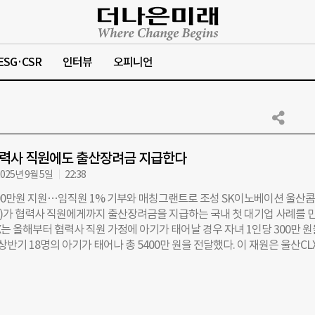
ESG·CSR
인터뷰
오피니언
협력사 직원에도 출산장려금 지급한다
025년 9월 5일
22:38
300만원 지원…임직원 1% 기부와 매칭그랜트로 조성 SK이노베이션 울산
X)가 협력사 직원에게까지 출산장려금을 지급하는 국내 첫 대기업 사례를 
X는 올해부터 협력사 직원 가정에 아기가 태어날 경우 자녀 1인당 300만 원
 상반기 18명의 아기가 태어나 총 5400만 원을 전달했다. 이 재원은 울산CL
급의 1%를 자발적으로 기부하고, 회사가 동일 금액을 매칭하는 방식으로
복나눔기금’에서 마련됐다. 울산CLX 관계자는 “앞으로도 협력사와 함께 성장
 상생 경영을 실천하겠다”며 “협력사와 지역사회에 실질적인 도움이 되는
 확대할 계획”이라고 말했다. 조유현 더나은미래 기자