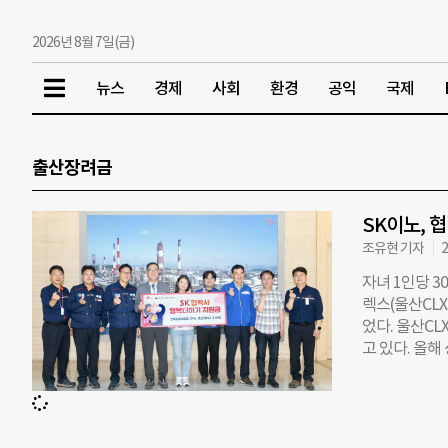
2026년 8월 7일(금)
뉴스
경제
사회
환경
공익
국제
출산장려금
SK이노, 
조유현 기자
2
자녀 1인당 
렉스(울산CL
었다. 울산CL
고 있다. 올해
직원들이 기본
한 ‘1% 행
행복을 나누는
회공헌 사업을