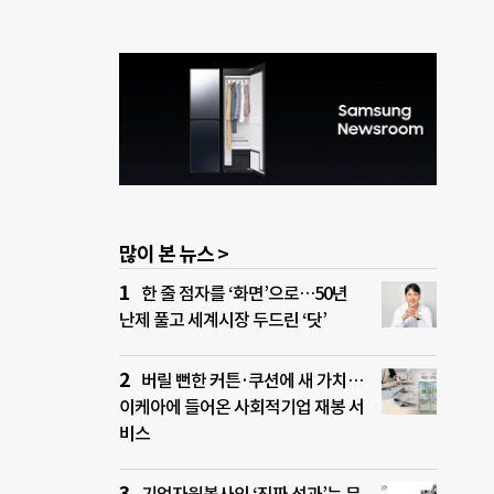
많이 본 뉴스 >
한 줄 점자를 ‘화면’으로…50년
난제 풀고 세계시장 두드린 ‘닷’
버릴 뻔한 커튼·쿠션에 새 가치…
이케아에 들어온 사회적기업 재봉 서
비스