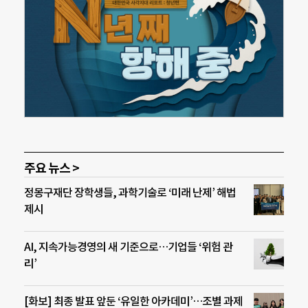
주요 뉴스 >
정몽구재단 장학생들, 과학기술로 ‘미래 난제’ 해법
제시
AI, 지속가능경영의 새 기준으로…기업들 ‘위험 관
리’
[화보] 최종 발표 앞둔 ‘유일한 아카데미’…조별 과제