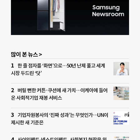
많이 본 뉴스 >
한 줄 점자를 ‘화면’으로…50년 난제 풀고 세계
시장 두드린 ‘닷’
버릴 뻔한 커튼·쿠션에 새 가치…이케아에 들어
온 사회적기업 재봉 서비스
기업자원봉사의 ‘진짜 성과’는 무엇인가…UN이
제시한 새 기준은
사이임팩트-넥스트임팩트, 사회복지 현장을 위