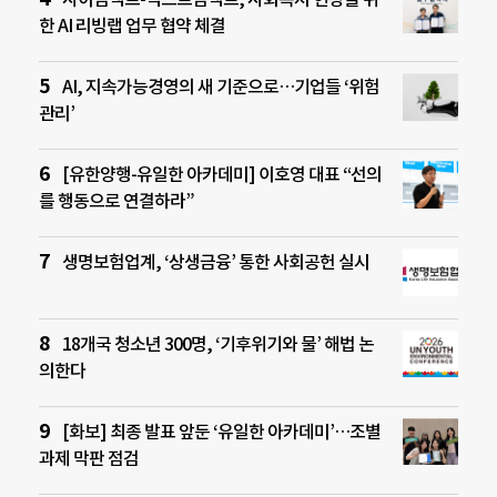
한 AI 리빙랩 업무 협약 체결
AI, 지속가능경영의 새 기준으로…기업들 ‘위험
관리’
[유한양행-유일한 아카데미] 이호영 대표 “선의
를 행동으로 연결하라”
생명보험업계, ‘상생금융’ 통한 사회공헌 실시
18개국 청소년 300명, ‘기후위기와 물’ 해법 논
의한다
[화보] 최종 발표 앞둔 ‘유일한 아카데미’…조별
과제 막판 점검