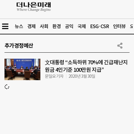
뉴스
경제
사회
환경
공익
국제
ESG·CSR
인터뷰
오
추가경정예산
文대통령 “소득하위 70%에 긴급재난지
원금 4인기준 100만원 지급”
문일요 기자
2020년 3월 30일