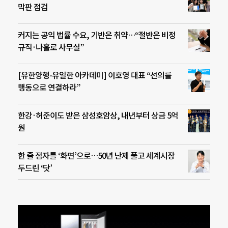
막판 점검
커지는 공익 법률 수요, 기반은 취약…“절반은 비정
규직·나홀로 사무실”
[유한양행-유일한 아카데미] 이호영 대표 “선의를
행동으로 연결하라”
한강·허준이도 받은 삼성호암상, 내년부터 상금 5억
원
한 줄 점자를 ‘화면’으로…50년 난제 풀고 세계시장
두드린 ‘닷’