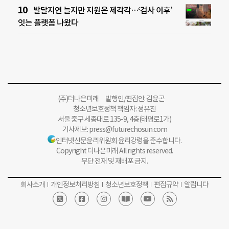
발달지연 늘지만 지원은 제각각…‘검사 이후’
잇는 플랫폼 나왔다
(주)더나은미래 발행인/편집인: 김윤곤
청소년보호정책 책임자: 정유진
서울 중구 세종대로 135-9, 4층(태평로1가)
기사제보:
press@futurechosun.com
인터넷신문윤리위원회 윤리강령을 준수합니다.
Copyright 더나은미래 All rights reserved.
무단 전재 및 재배포 금지.
회사소개
개인정보처리방침
청소년보호정책
편집규약
알립니다