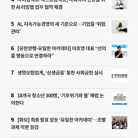
한 AI 리빙랩 업무 협약 체결
AI, 지속가능경영의 새 기준으로…기업들 ‘위험
관리’
[유한양행-유일한 아카데미] 이호영 대표 “선의
를 행동으로 연결하라”
생명보험업계, ‘상생금융’ 통한 사회공헌 실시
18개국 청소년 300명, ‘기후위기와 물’ 해법 논
의한다
[화보] 최종 발표 앞둔 ‘유일한 아카데미’…조별
과제 막판 점검