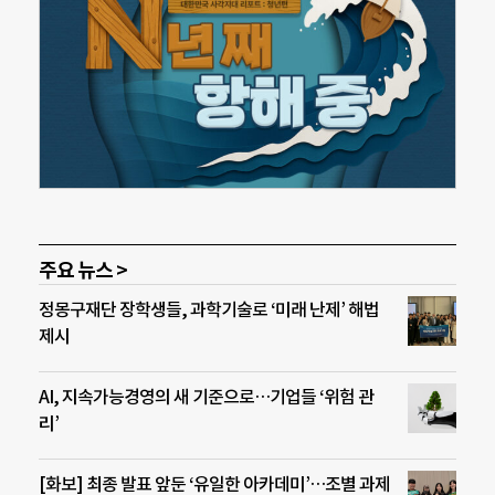
주요 뉴스 >
정몽구재단 장학생들, 과학기술로 ‘미래 난제’ 해법
제시
AI, 지속가능경영의 새 기준으로…기업들 ‘위험 관
리’
[화보] 최종 발표 앞둔 ‘유일한 아카데미’…조별 과제