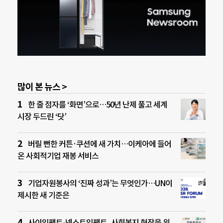
많이 본 뉴스 >
한 줄 점자를 ‘화면’으로…50년 난제 풀고 세계
시장 두드린 ‘닷’
버릴 뻔한 커튼·쿠션에 새 가치…이케아에 들어
온 사회적기업 재봉 서비스
기업자원봉사의 ‘진짜 성과’는 무엇인가…UN이
제시한 새 기준은
사이임팩트-넥스트임팩트, 사회복지 현장을 위