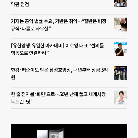
막판 점검
커지는 공익 법률 수요, 기반은 취약…“절반은 비정
규직·나홀로 사무실”
[유한양행-유일한 아카데미] 이호영 대표 “선의를
행동으로 연결하라”
한강·허준이도 받은 삼성호암상, 내년부터 상금 5억
원
한 줄 점자를 ‘화면’으로…50년 난제 풀고 세계시장
두드린 ‘닷’