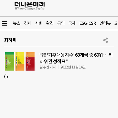
뉴스
경제
사회
환경
공익
국제
ESG·CSR
인터뷰
오
최하위
“韓 ‘기후대응지수’ 63개국 중 60위… 최
하위권 성적표”
김수연 기자
2022년 11월 14일