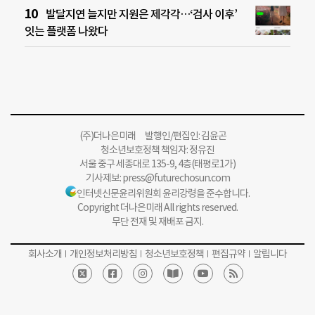
발달지연 늘지만 지원은 제각각…‘검사 이후’
잇는 플랫폼 나왔다
(주)더나은미래 발행인/편집인: 김윤곤
청소년보호정책 책임자: 정유진
서울 중구 세종대로 135-9, 4층(태평로1가)
기사제보:
press@futurechosun.com
인터넷신문윤리위원회 윤리강령을 준수합니다.
Copyright 더나은미래 All rights reserved.
무단 전재 및 재배포 금지.
회사소개
개인정보처리방침
청소년보호정책
편집규약
알립니다