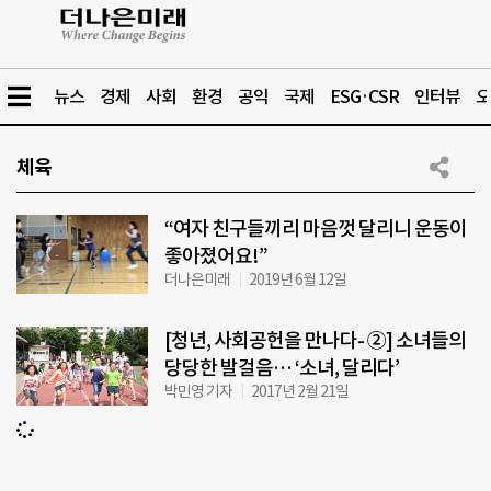
뉴스
경제
사회
환경
공익
국제
ESG·CSR
인터뷰
오
체육
“여자 친구들끼리 마음껏 달리니 운동이
좋아졌어요!”
더나은미래
2019년 6월 12일
[청년, 사회공헌을 만나다- ②] 소녀들의
당당한 발걸음… ‘소녀, 달리다’
박민영 기자
2017년 2월 21일