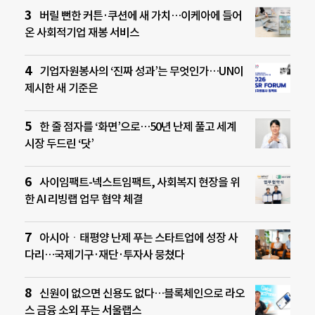
버릴 뻔한 커튼·쿠션에 새 가치…이케아에 들어
온 사회적기업 재봉 서비스
기업자원봉사의 ‘진짜 성과’는 무엇인가…UN이
제시한 새 기준은
한 줄 점자를 ‘화면’으로…50년 난제 풀고 세계
시장 두드린 ‘닷’
사이임팩트-넥스트임팩트, 사회복지 현장을 위
한 AI 리빙랩 업무 협약 체결
아시아ㆍ태평양 난제 푸는 스타트업에 성장 사
다리…국제기구·재단·투자사 뭉쳤다
신원이 없으면 신용도 없다…블록체인으로 라오
스 금융 소외 푸는 서울랩스