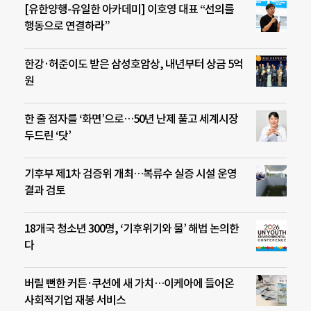
[유한양행-유일한 아카데미] 이호영 대표 “선의를
행동으로 연결하라”
한강·허준이도 받은 삼성호암상, 내년부터 상금 5억
원
한 줄 점자를 ‘화면’으로…50년 난제 풀고 세계시장
두드린 ‘닷’
기후부 제1차 검증위 개최…복류수 실증 시설 운영
결과 검토
18개국 청소년 300명, ‘기후위기와 물’ 해법 논의한
다
버릴 뻔한 커튼·쿠션에 새 가치…이케아에 들어온
사회적기업 재봉 서비스