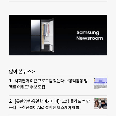
많이 본 뉴스 >
사회변화 이끈 프로그램 찾는다…‘공익활동 임
팩트 어워드’ 후보 모집
[유한양행-유일한 아카데미] “코딩 몰라도 앱 만
든다”…청년들이 AI로 설계한 헬스케어 해법