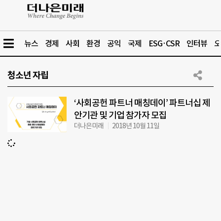
뉴스
경제
사회
환경
공익
국제
ESG·CSR
인터뷰
오
청소년 자립
‘사회공헌 파트너 매칭데이’ 파트너십 제
안기관 및 기업 참가자 모집
더나은미래
2018년 10월 11일