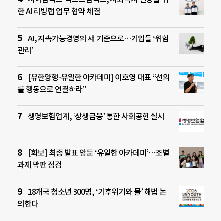
한 AI 리빙랩 업무 협약 체결
AI, 지속가능경영의 새 기준으로…기업들 ‘위험
관리’
[유한양행-유일한 아카데미] 이호영 대표 “선의
를 행동으로 연결하라”
생명보험업계, ‘상생금융’ 통한 사회공헌 실시
[화보] 최종 발표 앞둔 ‘유일한 아카데미’…조별
과제 막판 점검
18개국 청소년 300명, ‘기후위기와 물’ 해법 논
의한다