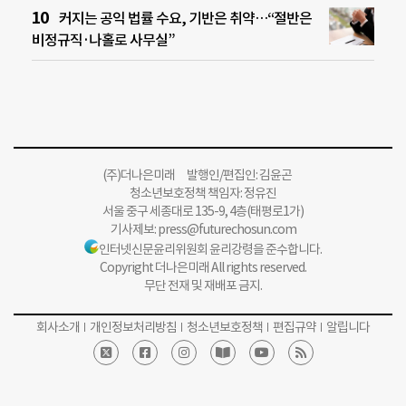
커지는 공익 법률 수요, 기반은 취약…“절반은
비정규직·나홀로 사무실”
(주)더나은미래 발행인/편집인: 김윤곤
청소년보호정책 책임자: 정유진
서울 중구 세종대로 135-9, 4층(태평로1가)
기사제보:
press@futurechosun.com
인터넷신문윤리위원회 윤리강령을 준수합니다.
Copyright 더나은미래 All rights reserved.
무단 전재 및 재배포 금지.
회사소개
개인정보처리방침
청소년보호정책
편집규약
알립니다