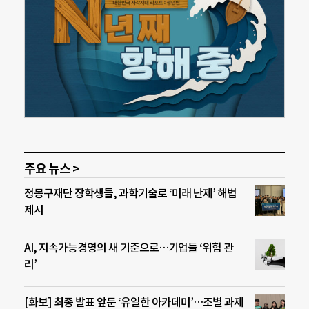
주요 뉴스 >
정몽구재단 장학생들, 과학기술로 ‘미래 난제’ 해법
제시
AI, 지속가능경영의 새 기준으로…기업들 ‘위험 관
리’
[화보] 최종 발표 앞둔 ‘유일한 아카데미’…조별 과제