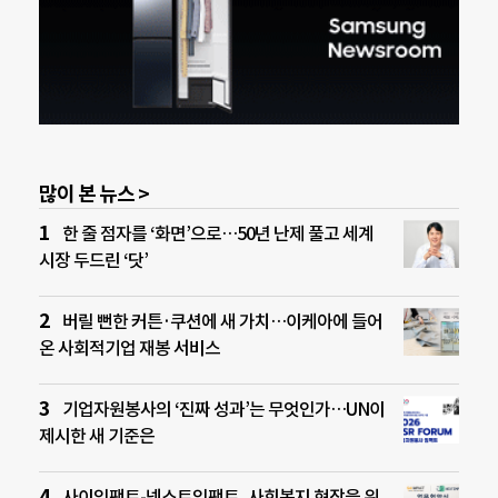
많이 본 뉴스 >
한 줄 점자를 ‘화면’으로…50년 난제 풀고 세계
시장 두드린 ‘닷’
버릴 뻔한 커튼·쿠션에 새 가치…이케아에 들어
온 사회적기업 재봉 서비스
기업자원봉사의 ‘진짜 성과’는 무엇인가…UN이
제시한 새 기준은
사이임팩트-넥스트임팩트, 사회복지 현장을 위