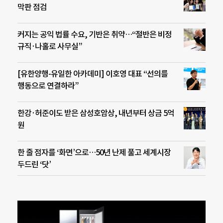
막판 점검
커지는 공익 법률 수요, 기반은 취약…“절반은 비정
규직·나홀로 사무실”
[유한양행-유일한 아카데미] 이호영 대표 “선의를
행동으로 연결하라”
한강·허준이도 받은 삼성호암상, 내년부터 상금 5억
원
한 줄 점자를 ‘화면’으로…50년 난제 풀고 세계시장
두드린 ‘닷’