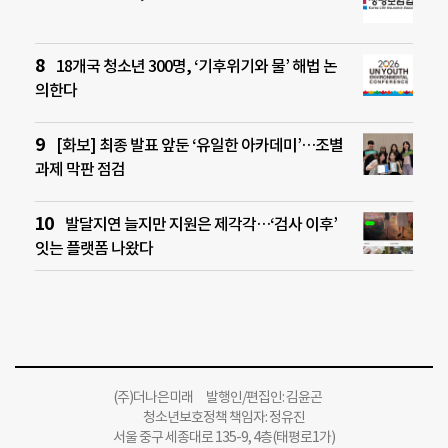
18개국 청소년 300명, ‘기후위기와 물’ 해법 논
의한다
[화보] 최종 발표 앞둔 ‘유일한 아카데미’…조별
과제 막판 점검
발달지연 늘지만 지원은 제각각…‘검사 이후’
잇는 플랫폼 나왔다
(주)더나은미래 발행인/편집인: 김윤곤
청소년보호정책 책임자: 정유진
서울 중구 세종대로 135-9, 4층(태평로1가)