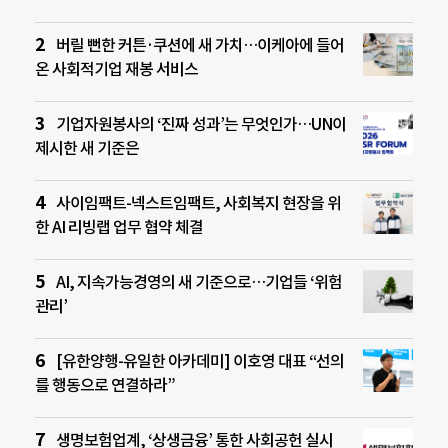
버릴 뻔한 커튼·쿠션에 새 가치…이케아에 들어
온 사회적기업 재봉 서비스
기업자원봉사의 ‘진짜 성과’는 무엇인가…UN이
제시한 새 기준은
사이임팩트-넥스트임팩트, 사회복지 현장을 위
한 AI 리빙랩 업무 협약 체결
AI, 지속가능경영의 새 기준으로…기업들 ‘위험
관리’
[유한양행-유일한 아카데미] 이호영 대표 “선의
를 행동으로 연결하라”
생명보험업계, ‘상생금융’ 통한 사회공헌 실시