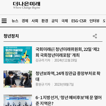
뉴스
경제
사회
환경
공익
국제
ESG·CSR
인터뷰
오
청년정치
국회미래硏 청년미래위원회, 22일 ‘제2
회 국회청년미래포럼’ 개최
김규리 기자
2024년 11월 19일
청년보좌역, 24개 장관급 중앙부처로 확
대
황원규 기자
2023년 8월 7일
6·1 지방선거, ‘청년 예비후보’에 문 열어
준 지역은?