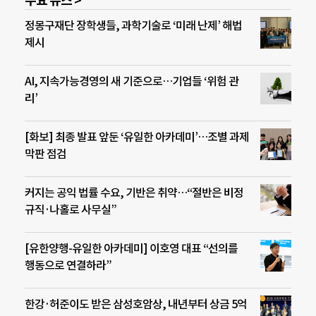
주요 뉴스 >
정몽구재단 장학생들, 과학기술로 ‘미래 난제’ 해법
제시
AI, 지속가능경영의 새 기준으로…기업들 ‘위험 관
리’
[화보] 최종 발표 앞둔 ‘유일한 아카데미’…조별 과제
막판 점검
커지는 공익 법률 수요, 기반은 취약…“절반은 비정
규직·나홀로 사무실”
[유한양행-유일한 아카데미] 이호영 대표 “선의를
행동으로 연결하라”
한강·허준이도 받은 삼성호암상, 내년부터 상금 5억