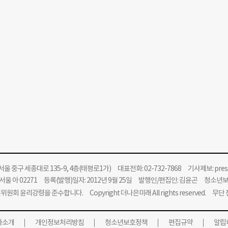
울 중구 세종대로 135-9, 4층(태평로1가) 대표전화: 02-732-7868 기사제보:
pre
울 아 02271 등록(발행)일자: 2012년 9월 25일 발행인/편집인: 김윤곤 청소년
위원회 윤리강령을 준수합니다.
Copyright 더나은미래 All rights reserved. 무
사소개
개인정보처리방침
청소년보호정책
편집규약
알립