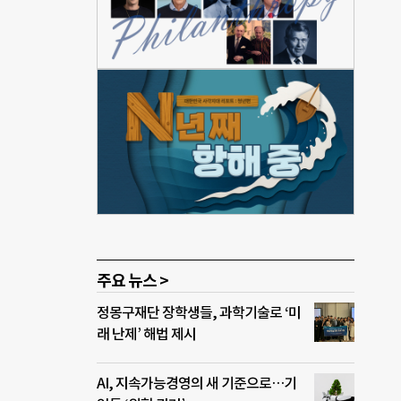
 성
하기
 공
시장
발간됐
홈페이
시하
도 현
 노력
주요 뉴스 >
정몽구재단 장학생들, 과학기술로 ‘미
래 난제’ 해법 제시
AI, 지속가능경영의 새 기준으로…기