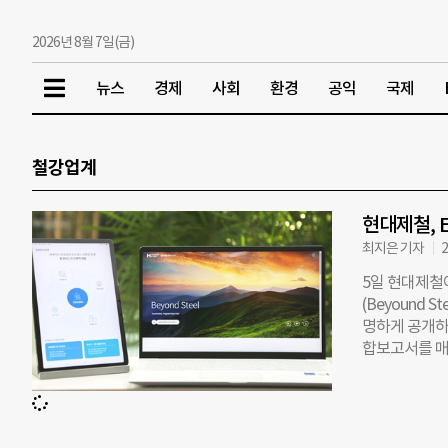
2026년 8월 7일(금)
뉴스
경제
사회
환경
공익
국제
철강업계
현대제철, 
최지은 기자
2
5일 현대제철
(Beyound
명하게 공개하
합보고서를 매
▲ESG활동 ▲
전략 방향과 체
개했다. ‘성
대제철만의 독자