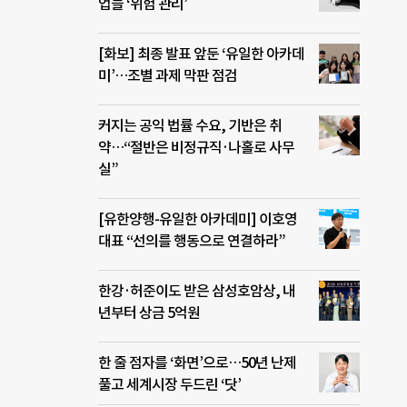
업들 ‘위험 관리’
[화보] 최종 발표 앞둔 ‘유일한 아카데
미’…조별 과제 막판 점검
커지는 공익 법률 수요, 기반은 취
약…“절반은 비정규직·나홀로 사무
실”
[유한양행-유일한 아카데미] 이호영
대표 “선의를 행동으로 연결하라”
한강·허준이도 받은 삼성호암상, 내
년부터 상금 5억원
한 줄 점자를 ‘화면’으로…50년 난제
풀고 세계시장 두드린 ‘닷’