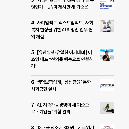
기업자원봉사의 ‘진짜 성과’는 무
엇인가…UN이 제시한 새 기준은
사이임팩트-넥스트임팩트, 사회
복지 현장을 위한 AI 리빙랩 업무 협
약 체결
[유한양행-유일한 아카데미] 이
호영 대표 “선의를 행동으로 연결하
라”
생명보험업계, ‘상생금융’ 통한
사회공헌 실시
AI, 지속가능경영의 새 기준으
로…기업들 ‘위험 관리’
18개국 청소년 300명, ‘기후위기