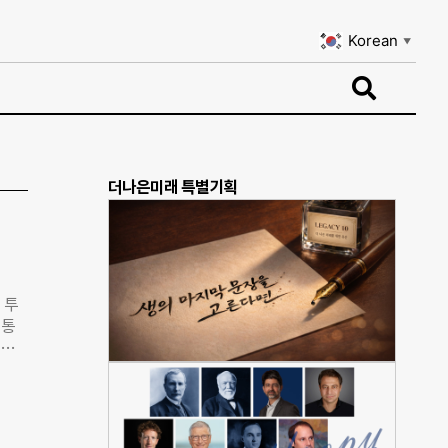
Korean
▼
Korean
▼
더나은미래 특별기획
 투
 통
경영
장기
해 소
 현
소산