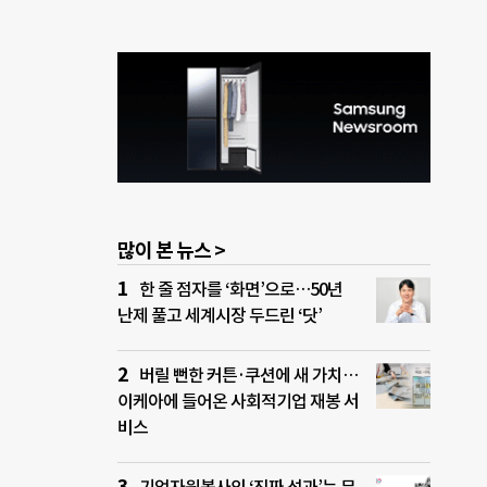
많이 본 뉴스 >
한 줄 점자를 ‘화면’으로…50년
난제 풀고 세계시장 두드린 ‘닷’
버릴 뻔한 커튼·쿠션에 새 가치…
이케아에 들어온 사회적기업 재봉 서
비스