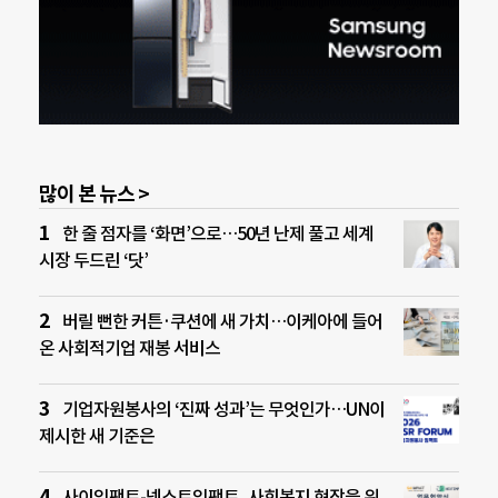
많이 본 뉴스 >
한 줄 점자를 ‘화면’으로…50년 난제 풀고 세계
시장 두드린 ‘닷’
버릴 뻔한 커튼·쿠션에 새 가치…이케아에 들어
온 사회적기업 재봉 서비스
기업자원봉사의 ‘진짜 성과’는 무엇인가…UN이
제시한 새 기준은
사이임팩트-넥스트임팩트, 사회복지 현장을 위