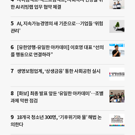
한 AI 리빙랩 업무 협약 체결
AI, 지속가능경영의 새 기준으로…기업들 ‘위험
관리’
[유한양행-유일한 아카데미] 이호영 대표 “선의
를 행동으로 연결하라”
생명보험업계, ‘상생금융’ 통한 사회공헌 실시
[화보] 최종 발표 앞둔 ‘유일한 아카데미’…조별
과제 막판 점검
18개국 청소년 300명, ‘기후위기와 물’ 해법 논
의한다