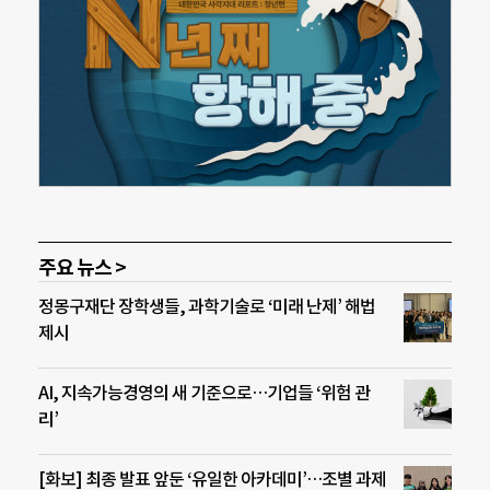
주요 뉴스 >
정몽구재단 장학생들, 과학기술로 ‘미래 난제’ 해법
제시
AI, 지속가능경영의 새 기준으로…기업들 ‘위험 관
리’
[화보] 최종 발표 앞둔 ‘유일한 아카데미’…조별 과제