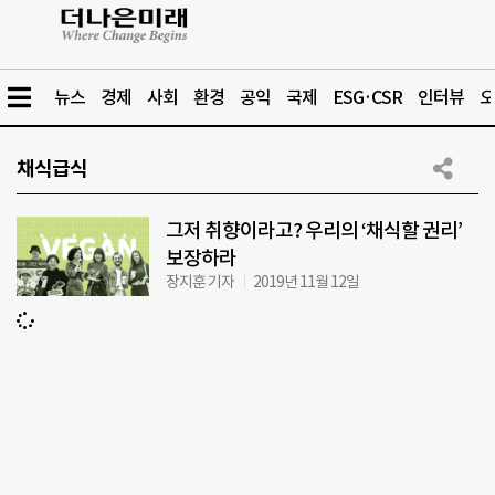
뉴스
경제
사회
환경
공익
국제
ESG·CSR
인터뷰
오
채식급식
그저 취향이라고? 우리의 ‘채식할 권리’
보장하라
장지훈 기자
2019년 11월 12일