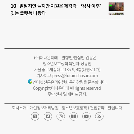
발달지연 늘지만 지원은 제각각…‘검사 이후’
잇는 플랫폼 나왔다
(주)더나은미래 발행인/편집인: 김윤곤
청소년보호정책 책임자: 정유진
서울 중구 세종대로 135-9, 4층(태평로1가)
기사제보:
press@futurechosun.com
인터넷신문윤리위원회 윤리강령을 준수합니다.
Copyright 더나은미래 All rights reserved.
무단 전재 및 재배포 금지.
회사소개
개인정보처리방침
청소년보호정책
편집규약
알립니다