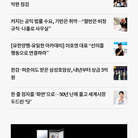
막판 점검
커지는 공익 법률 수요, 기반은 취약…“절반은 비정
규직·나홀로 사무실”
[유한양행-유일한 아카데미] 이호영 대표 “선의를
행동으로 연결하라”
한강·허준이도 받은 삼성호암상, 내년부터 상금 5억
원
한 줄 점자를 ‘화면’으로…50년 난제 풀고 세계시장
두드린 ‘닷’